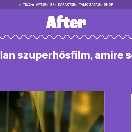
TELEX
AFTER
G7
KARAKTER
TÁMOGATÁS
SHOP
alan szuperhősfilm, amire