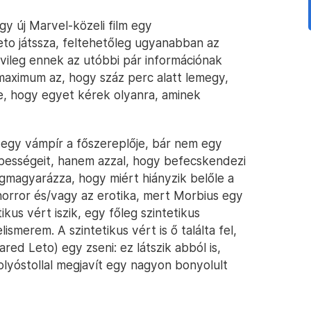
egy új Marvel-közeli film egy
eto játssza, feltehetőleg ugyanabban az
lvileg ennek az utóbbi pár információnak
maximum az, hogy száz perc alatt lemegy,
re, hogy egyet kérek olyanra, aminek
g egy vámpír a főszereplője, bár nem egy
pességeit, hanem azzal, hogy befecskendezi
gmagyarázza, hogy miért hiányzik belőle a
horror és/vagy az erotika, mert Morbius egy
ikus vért iszik, egy főleg szintetikus
ismerem. A szintetikus vért is ő találta fel,
red Leto) egy zseni: ez látszik abból is,
olyóstollal megjavít egy nagyon bonyolult