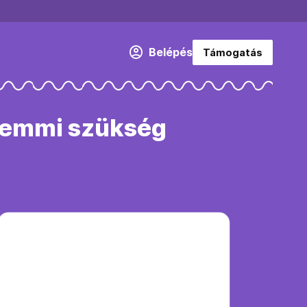
Belépés
Támogatás
 semmi szükség