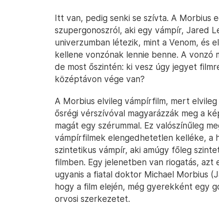
Itt van, pedig senki se szívta. A Morbius 
szupergonoszról, aki egy vámpír, Jared L
univerzumban létezik, mint a Venom, és e
kellene vonzónak lennie benne. A vonzó 
de most őszintén: ki vesz úgy jegyet film
középtávon vége van?
A Morbius elvileg vámpírfilm, mert elvile
ősrégi vérszívóval magyarázzák meg a ké
magát egy szérummal. Ez valószínűleg me
vámpírfilmek elengedhetetlen kelléke, a 
szintetikus vámpír, aki amúgy főleg szintet
filmben. Egy jelenetben van riogatás, azt el
ugyanis a fiatal doktor Michael Morbius (Ja
hogy a film elején, még gyerekként egy g
orvosi szerkezetet.