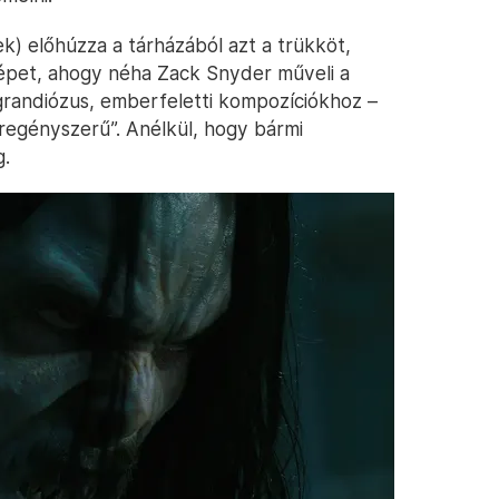
ek) előhúzza a tárházából azt a trükköt,
képet, ahogy néha Zack Snyder műveli a
grandiózus, emberfeletti kompozíciókhoz –
pregényszerű”. Anélkül, hogy bármi
g.