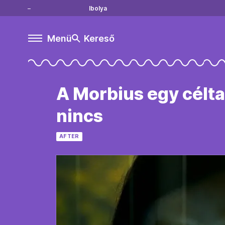
Ibolya
Menü
Kereső
A Morbius egy célt
nincs
AFTER