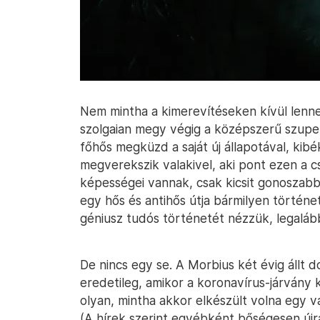
Nem mintha a kimerevítéseken kívül lenn
szolgaian megy végig a középszerű szuperh
főhős megküzd a saját új állapotával, kibé
megverekszik valakivel, aki pont ezen a 
képességei vannak, csak kicsit gonoszab
egy hős és antihős útja bármilyen történe
géniusz tudós történetét nézzük, legaláb
De nincs egy se. A Morbius két évig állt 
eredetileg, amikor a koronavírus-járvány ki
olyan, mintha akkor elkészült volna egy v
(A hírek szerint egyébként bőségesen újr