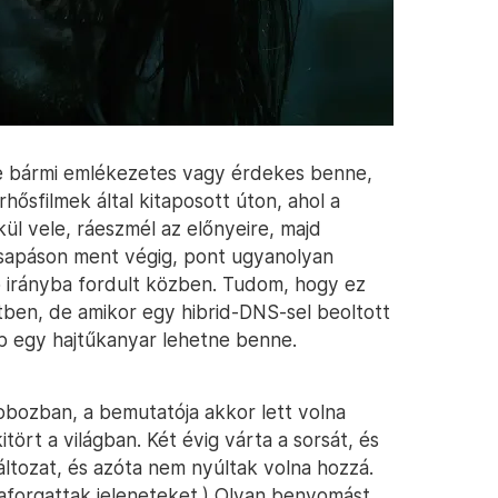
e bármi emlékezetes vagy érdekes benne,
ősfilmek által kitaposott úton, ahol a
kül vele, ráeszmél az előnyeire, majd
csapáson ment végig, pont ugyanolyan
b irányba fordult közben. Tudom, hogy ez
tben, de amikor egy hibrid-DNS-sel beoltott
b egy hajtűkanyar lehetne benne.
dobozban, a bemutatója akkor lett volna
tört a világban. Két évig várta a sorsát, és
áltozat, és azóta nem nyúltak volna hozzá.
aforgattak jeleneteket.) Olyan benyomást