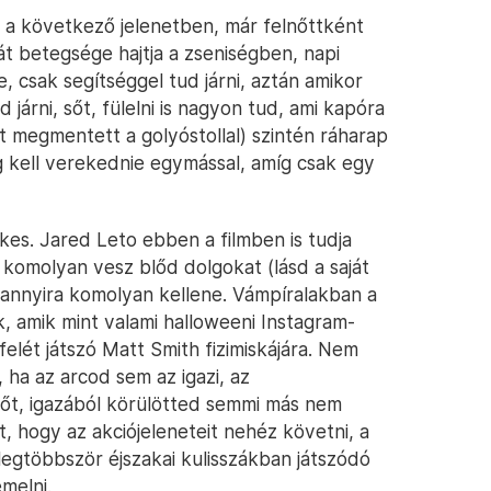
t a következő jelenetben, már felnőttként
ját betegsége hajtja a zseniségben, napi
 csak segítséggel tud járni, aztán amikor
járni, sőt, fülelni is nagyon tud, ami kapóra
it megmentett a golyóstollal) szintén ráharap
g kell verekednie egymással, amíg csak egy
es. Jared Leto ebben a filmben is tudja
 komolyan vesz blőd dolgokat (lásd a saját
y annyira komolyan kellene. Vámpíralakban a
k, amik mint valami halloweeni Instagram-
felét játszó Matt Smith fizimiskájára. Nem
ha az arcod sem az igazi, az
 sőt, igazából körülötted semmi más nem
t, hogy az akciójeleneteit nehéz követni, a
legtöbbször éjszakai kulisszákban játszódó
melni.