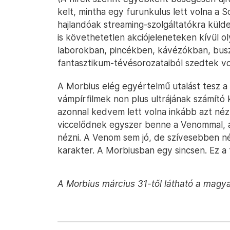
kelt, mintha egy furunkulus lett volna a 
hajlandóak streaming-szolgáltatókra küld
is követhetetlen akciójeleneteken kívül
laborokban, pincékben, kávézókban, busz
fantasztikum-tévésorozataiból szedtek vo
A Morbius elég egyértelmű utalást tesz a 
vámpírfilmek non plus ultrájának számító 
azonnal kedvem lett volna inkább azt néz
viccelődnek egyszer benne a Venommal, 
nézni. A Venom sem jó, de szívesebben n
karakter. A Morbiusban egy sincsen. Ez a 
A Morbius március 31-től látható a magy