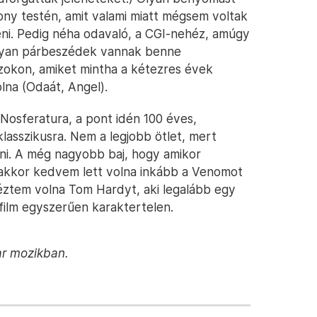
Sony testén, amit valami miatt mégsem voltak
eni. Pedig néha odavaló, a CGI-nehéz, amúgy
 olyan párbeszédek vannak benne
okon, amiket mintha a kétezres évek
lna (Odaát, Angel).
Nosferatura, a pont idén 100 éves,
klasszikusra. Nem a legjobb ötlet, mert
ni. A még nagyobb baj, hogy amikor
akkor kedvem lett volna inkább a Venomot
éztem volna Tom Hardyt, aki legalább egy
film egyszerűen karaktertelen.
ar mozikban.