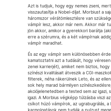
Azt is tudjuk, hogy egy nemes zseni, mer
visszautasítja a Nobel-díjat. Morbiust a sa
háromszor vérátömlesztésre van szüksége,
vámpír lesz, akkor már nem. Akkor már tud 
jön akkor, amikor a gyerekkori barátja (ak
erre a szérumra, és a két vámpírnak addi
vámpír maradhat.
És az egy vámpír sem különösebben érdek
kamatoztatni azt a tudását, hogy véresen
zenei karrierjét), amiket nem biztos, hog
színészi kvalitásait átveszik a CGI-maszko
filterek, néha rákerülnek Leto, és az ellen
sok hely marad bármilyen színészkedésre, 
akciójelenetedben a tested sem az igazi,
igazi. A Morbius végképp túlzásba viszi az
csíkot húzó vámpírok, az ugrabugrálás, a 
karmolgatások nem tudják a pulzust mege