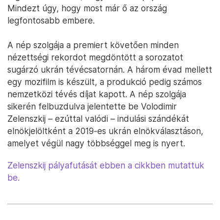
Mindezt úgy, hogy most már ő az ország
legfontosabb embere.
A nép szolgája a premiert követően minden
nézettségi rekordot megdöntött a sorozatot
sugárzó ukrán tévécsatornán. A három évad mellett
egy mozifilm is készült, a produkció pedig számos
nemzetközi tévés díjat kapott. A nép szolgája
sikerén felbuzdulva jelentette be Volodimir
Zelenszkij – ezúttal valódi – indulási szándékát
elnökjelöltként a 2019-es ukrán elnökválasztáson,
amelyet végül nagy többséggel meg is nyert.
Zelenszkij pályafutását ebben a cikkben mutattuk
be.