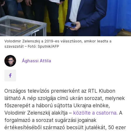
Volodimir Zelenszkij a 2019-es választáson, amikor leadta a
szavazatát – Fotó: Sputnik/AFP
Ághassi Attila
Országos televíziós premierként az RTL Klubon
látható A nép szolgája című ukrán sorozat, melynek
főszerepét a háború sújtotta Ukrajna elnöke,
Volodimir Zelenszkij alakítja –
közölte a csatorna.
A
forgalmazó a sorozat sugárzási jogainak
értékesítéséből származó becsült jutalékát, 50 ezer