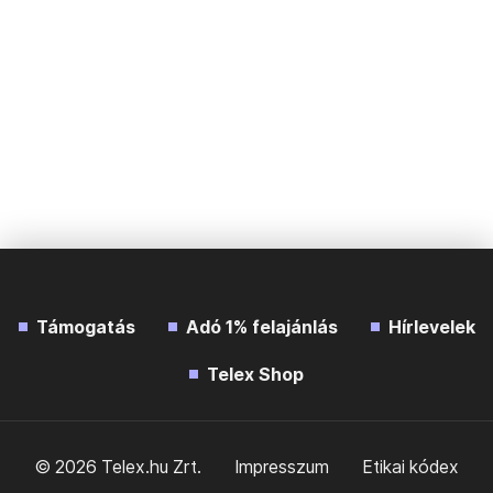
Támogatás
Adó 1% felajánlás
Hírlevelek
Telex Shop
© 2026 Telex.hu Zrt.
Impresszum
Etikai kódex