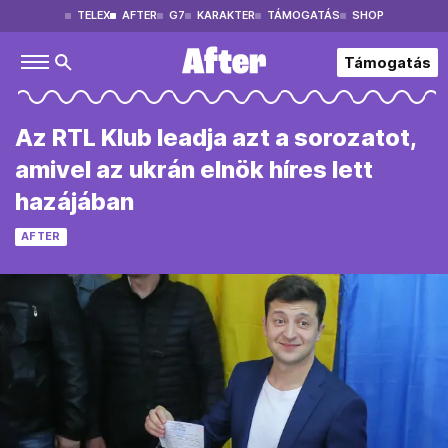
TELEX
AFTER
G7
KARAKTER
TÁMOGATÁS
SHOP
Támogatás
Az RTL Klub leadja azt a sorozatot,
amivel az ukrán elnök híres lett
hazájában
AFTER