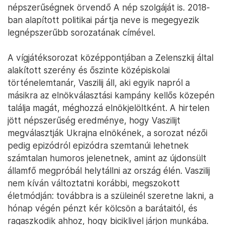
népszerűségnek örvendő A nép szolgáját is. 2018-
ban alapított politikai pártja neve is megegyezik
legnépszerűbb sorozatának címével.
A vígjátéksorozat középpontjában a Zelenszkij által
alakított szerény és őszinte középiskolai
történelemtanár, Vaszilij áll, aki egyik napról a
másikra az elnökválasztási kampány kellős közepén
találja magát, méghozzá elnökjelöltként. A hirtelen
jött népszerűség eredménye, hogy Vaszilijt
megválasztják Ukrajna elnökének, a sorozat nézői
pedig epizódról epizódra szemtanúi lehetnek
számtalan humoros jelenetnek, amint az újdonsült
államfő megpróbál helytállni az ország élén. Vaszilij
nem kíván változtatni korábbi, megszokott
életmódján: továbbra is a szüleinél szeretne lakni, a
hónap végén pénzt kér kölcsön a barátaitól, és
ragaszkodik ahhoz, hogy biciklivel járjon munkába.