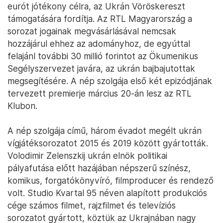
eurót jótékony célra, az Ukrán Vöröskereszt
támogatására fordítja. Az RTL Magyarország a
sorozat jogainak megvásárlásával nemcsak
hozzájárul ehhez az adományhoz, de egyúttal
felajánl további 30 millió forintot az Ökumenikus
Segélyszervezet javára, az ukrán bajbajutottak
megsegítésére. A nép szolgája első két epizódjának
tervezett premierje március 20-án lesz az RTL
Klubon.
A nép szolgája című, három évadot megélt ukrán
vígjátéksorozatot 2015 és 2019 között gyártották.
Volodimir Zelenszkij ukrán elnök politikai
pályafutása előtt hazájában népszerű színész,
komikus, forgatókönyvíró, filmproducer és rendező
volt. Studio Kvartal 95 néven alapított produkciós
cége számos filmet, rajzfilmet és televíziós
sorozatot gyártott, köztük az Ukrajnában nagy