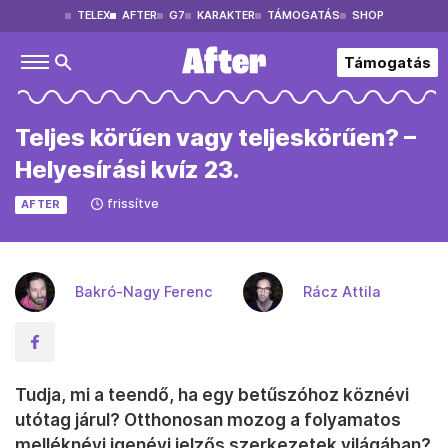
TELEX
AFTER
G7
KARAKTER
TÁMOGATÁS
SHOP
Támogatás
Teljes körűen vagy teljeskörűen? –
Helyesírási kvíz 23.
frissítve
AFTER
Bakró-Nagy Ferenc
Rácz Attila
Tudja, mi a teendő, ha egy betűszóhoz köznévi
utótag járul? Otthonosan mozog a folyamatos
melléknévi igenévi jelzős szerkezetek világában?