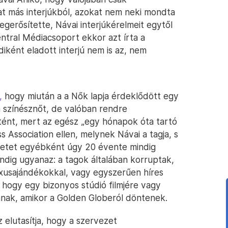
at más interjúkból, azokat nem neki mondta
egerősítette, Návai interjúkérelmeit egytől
entral Médiacsoport ekkor azt írta a
iként eladott interjú nem is az, nem
,
hogy miután a a Nők lapja érdeklődött egy
 a színésznőt, de valóban rendre
örtént, mert az egész „egy hónapok óta tartó
Association ellen, melynek Návai a tagja, s
ezetet egyébként úgy 20 évente mindig
ndig ugyanaz: a tagok általában korruptak,
luxusajándékokkal, vagy egyszerűen híres
 hogy egy bizonyos stúdió filmjére vagy
anak, amikor a Golden Globeról döntenek.
 elutasítja, hogy a szervezet