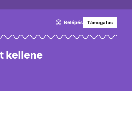
Belépés
Támogatás
t kellene