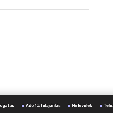
ogatás
Adó 1% felajánlás
Hírlevelek
Tele