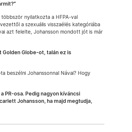
ármit?”
 többször nyilatkozta a HFPA-val
ezettől a szexuális visszaélés kategóriába
ai azt felelte, Johansson mondott jót is már
 Golden Globe-ot, talán ez is
óta beszélni Johanssonnal Návai? Hogy
a PR-osa. Pedig nagyon kíváncsi
carlett Johansson, ha majd megtudja,