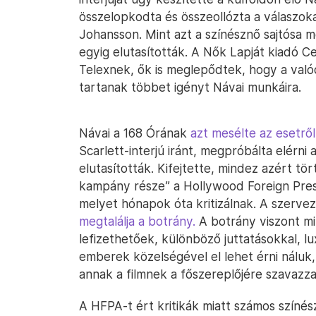
összelopkodta és összeollózta a válaszok
Johansson. Mint azt a színésznő sajtósa m
egyig elutasították. A Nők Lapját kiadó C
Telexnek, ők is meglepődtek, hogy a valód
tartanak többet igényt Návai munkáira.
Návai a 168 Órának
azt mesélte az esetről
Scarlett-interjú iránt, megpróbálta elérni
elutasították. Kifejtette, mindez azért t
kampány része” a Hollywood Foreign Press 
melyet hónapok óta kritizálnak. A szerv
megtalálja a botrány.
A botrány viszont mi
lefizethetőek, különböző juttatásokkal, 
emberek közelségével el lehet érni náluk,
annak a filmnek a főszereplőjére szavazz
A HFPA-t ért kritikák miatt számos színész