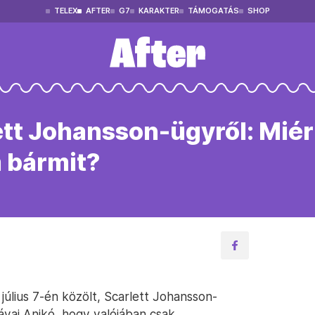
TELEX
AFTER
G7
KARAKTER
TÁMOGATÁS
SHOP
ett Johansson-ügyről: Miér
 bármit?
július 7-én közölt, Scarlett Johansson-
Návai Anikó, hogy valójában csak