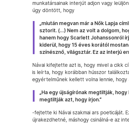
munkatársainak interjút adjon vagy leüljön
úgy döntött, hogy
„miután megvan már a Nők Lapja címl
sztorit. (…) Nem az volt a dolgom, 
hanem hogy Scarlett Johanssonról ír
kiderül, hogy 15 éves korától mostan
színésznő, világsztár. Ez az interjú err
Návai kifejtette azt is, hogy mivel a cik
is leírta, hogy korábban hússzor találkoz
egyértelműnek kellett volna lennie, hogy a
„Ha egy újságírónak megtiltják, hogy 
megtiltják azt, hogy írjon.”
-fejtette ki Návai szakmai ars poeticáját
újrakezdhetné, máshogy csinálná-e az inter