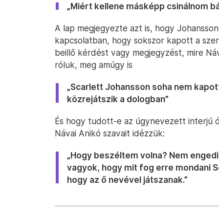
„Miért kellene másképp csinálnom b
A lap megjegyezte azt is, hogy Johansson
kapcsolatban, hogy sokszor kapott a szerv
beillő kérdést vagy megjegyzést, mire Náv
róluk, meg amúgy is
„Scarlett Johansson soha nem kapott
közrejátszik a dologban”
És hogy tudott-e az úgynevezett interjú 
Návai Anikó szavait idézzük:
„Hogy beszéltem volna? Nem engedi 
vagyok, hogy mit fog erre mondani S
hogy az ő nevével játszanak.”