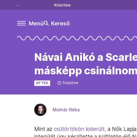
Krisztina
Menü
Kereső
Návai Anikó a Scarl
másképp csinálnom
frissítve
AFTER
Molnár Réka
Mint az
csütörtökön kiderült,
a Nők Lapja 
interjúját úgy készítette a külföldön élő 