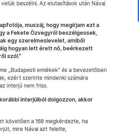
 velük beszélni. Az elutasítások után Návai
apfotója, muszáj, hogy megírjam ezt a
hogy a Fekete Özvegyről beszélgessek,
jak egy szerelmeslevelet, amiből
áig hogyan lett érett nő, beérkezett
ől szól.”
k címe „Budapesti emlékek” és a bevezetőben
tak, ezért szerinte mindenki számára
z interjú nem friss.
korábbi interjúiból dolgozzon, akkor
. Ezt követően a 168 megkérdezte, ha
jút, mire Návai azt felelte,