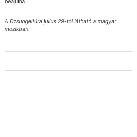
beájulna.
A Dzsungeltúra július 29-től látható a magyar
mozikban.