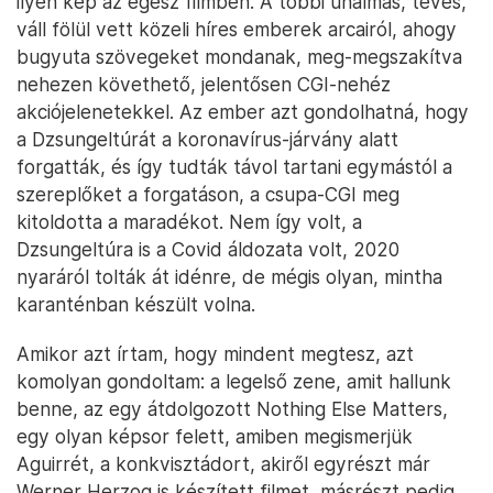
ilyen kép az egész filmben. A többi unalmas, tévés,
váll fölül vett közeli híres emberek arcairól, ahogy
bugyuta szövegeket mondanak, meg-megszakítva
nehezen követhető, jelentősen CGI-nehéz
akciójelenetekkel. Az ember azt gondolhatná, hogy
a Dzsungeltúrát a koronavírus-járvány alatt
forgatták, és így tudták távol tartani egymástól a
szereplőket a forgatáson, a csupa-CGI meg
kitoldotta a maradékot. Nem így volt, a
Dzsungeltúra is a Covid áldozata volt, 2020
nyaráról tolták át idénre, de mégis olyan, mintha
karanténban készült volna.
Amikor azt írtam, hogy mindent megtesz, azt
komolyan gondoltam: a legelső zene, amit hallunk
benne, az egy átdolgozott Nothing Else Matters,
egy olyan képsor felett, amiben megismerjük
Aguirrét, a konkvisztádort, akiről egyrészt már
Werner Herzog is készített filmet, másrészt pedig