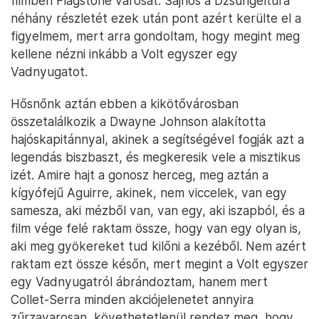
filmben Flagstone városát. Sajnos a Dzsungeltúra
néhány részletét ezek után pont azért kerülte el a
figyelmem, mert arra gondoltam, hogy megint meg
kellene nézni inkább a Volt egyszer egy
Vadnyugatot.
Hősnőnk aztán ebben a kikötővárosban
összetalálkozik a Dwayne Johnson alakította
hajóskapitánnyal, akinek a segítségével fogják azt a
legendás biszbaszt, és megkeresik vele a misztikus
izét. Amire hajt a gonosz herceg, meg aztán a
kígyófejű Aguirre, akinek, nem viccelek, van egy
samesza, aki mézből van, van egy, aki iszapból, és a
film vége felé raktam össze, hogy van egy olyan is,
aki meg gyökereket tud kilőni a kezéből. Nem azért
raktam ezt össze későn, mert megint a Volt egyszer
egy Vadnyugatról ábrándoztam, hanem mert
Collet-Serra minden akciójelenetet annyira
zűrzavarosan, követhetetlenül rendez meg, hogy