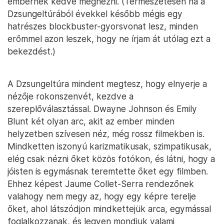
embernek kedve megnézni. (Természetesen ha a
Dzsungeltúrából évekkel később mégis egy
hatrészes blockbuster-gyorsvonat lesz, minden
erőmmel azon leszek, hogy ne írjam át utólag ezt a
bekezdést.)
A Dzsungeltúra mindent megtesz, hogy elnyerje a
nézője rokonszenvét, kezdve a
szereplőválasztással. Dwayne Johnson és Emily
Blunt két olyan arc, akit az ember minden
helyzetben szívesen néz, még rossz filmekben is.
Mindketten iszonyú karizmatikusak, szimpatikusak,
elég csak nézni őket közös fotókon, és látni, hogy a
jóisten is egymásnak teremtette őket egy filmben.
Ehhez képest Jaume Collet-Serra rendezőnek
valahogy nem megy az, hogy egy képre terelje
őket, ahol látszódjon mindkettejük arca, egymással
foglalkozzanak, és legyen mondjuk valami