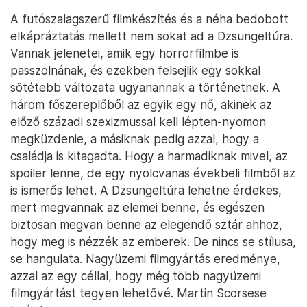
A futószalagszerű filmkészítés és a néha bedobott
elkápráztatás mellett nem sokat ad a Dzsungeltúra.
Vannak jelenetei, amik egy horrorfilmbe is
passzolnának, és ezekben felsejlik egy sokkal
sötétebb változata ugyanannak a történetnek. A
három főszereplőből az egyik egy nő, akinek az
előző századi szexizmussal kell lépten-nyomon
megküzdenie, a másiknak pedig azzal, hogy a
családja is kitagadta. Hogy a harmadiknak mivel, az
spoiler lenne, de egy nyolcvanas évekbeli filmből az
is ismerős lehet. A Dzsungeltúra lehetne érdekes,
mert megvannak az elemei benne, és egészen
biztosan megvan benne az elegendő sztár ahhoz,
hogy meg is nézzék az emberek. De nincs se stílusa,
se hangulata. Nagyüzemi filmgyártás eredménye,
azzal az egy céllal, hogy még több nagyüzemi
filmgyártást tegyen lehetővé. Martin Scorsese