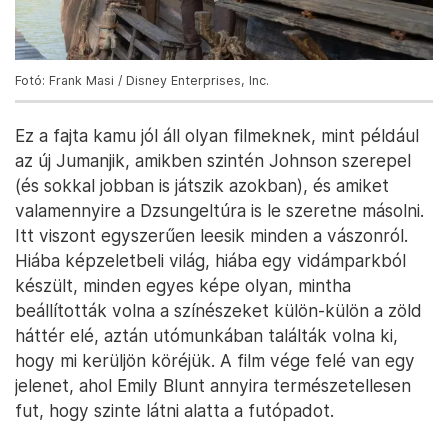
Fotó: Frank Masi / Disney Enterprises, Inc.
Ez a fajta kamu jól áll olyan filmeknek, mint például
az új Jumanjik, amikben szintén Johnson szerepel
(és sokkal jobban is játszik azokban), és amiket
valamennyire a Dzsungeltúra is le szeretne másolni.
Itt viszont egyszerűen leesik minden a vászonról.
Hiába képzeletbeli világ, hiába egy vidámparkból
készült, minden egyes képe olyan, mintha
beállították volna a színészeket külön-külön a zöld
háttér elé, aztán utómunkában találták volna ki,
hogy mi kerüljön köréjük. A film vége felé van egy
jelenet, ahol Emily Blunt annyira természetellesen
fut, hogy szinte látni alatta a futópadot.