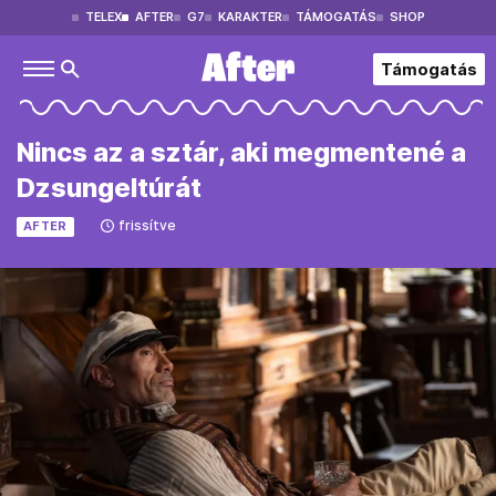
TELEX
AFTER
G7
KARAKTER
TÁMOGATÁS
SHOP
Támogatás
Nincs az a sztár, aki megmentené a
Dzsungeltúrát
frissítve
AFTER