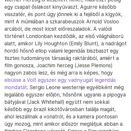
egy csapat őslakost kinyúvaszt. Aguirre később
visszatér, és pont úgy jönnek ki a fejéből a kígyók,
mint A múmiában a szkarabeuszok Arnold Vosloo
arcából, de most kicsit előreszaladok. A valódi
történet Londonban kezdődik, az első világháború
alatt, amikor Lily Houghton (Emily Blunt), a nadrágot
hordó hősnő ellop valami legendás biszbaszt egy
tisztes tudományos társaság raktárából, amiért a
film gonosza, Joachim herceg (Jesse Plemons)
nagyon zabos lesz, és még arra is képes, hogy
elsüsse a Volt egyszer egy vadnyugat legendás
mondatát
. Sergio Leone westernje egyébként még
legalább egyszer előjön, hősnőnk ugyanis a pipogya
bátyjával (Jack Whitehall) együtt nem sokkal
később egy brazil kikötővárosban találja magát,
ahol leszállnak a vonatról, és a kamera pontosan
úgy mozog, mint amikor először meglátjuk abban a