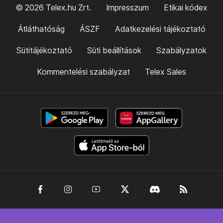
© 2026 Telex.hu Zrt.
Impresszum
Etikai kódex
Átláthatóság
ÁSZF
Adatkezelési tájékoztató
Sütitájékoztató
Süti beállítások
Szabályzatok
Kommentelési szabályzat
Telex Sales