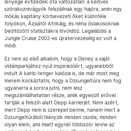
lényege évtizedek óta változatlan: a kedves
szórakoznivágyók felszállnak egy hajóra, amin egy
mókás kapitány körbevezeti őket különféle
folyókon, Ázsiától Afrikáig, és néha őslakosoknak
beöltözött statisztákra lövöldöz. Legalábbis a
Jungle Cruise 2002-es újratervezéséig ez volt a
módi.
Ez nem az első alkalom, hogy a Disney a saját
vidámparkjához nyúl inspirációért, ugyanebből
indult A karib-tenger kalózai is, de már most meg
merem kockáztatni, hogy a Dzsungeltúra nem fog
ugyanarra a sorsra jutni, nem lesz
megszámlálhatatlan része, amik egyesült erővel
tartják a felszín alatt Depp karrierjét. Nem azért,
mert Depp nem is szerepel benne, hanem mert a
Dzsungeltúrából hiányzik minden csoda, minden
olyan elem, ami miatt egynél többször lenne az