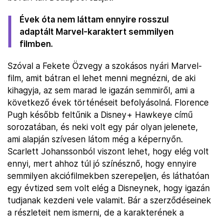
Évek óta nem láttam ennyire rosszul
adaptált Marvel-karaktert semmilyen
filmben.
Szóval a Fekete Özvegy a szokásos nyári Marvel-
film, amit bátran el lehet menni megnézni, de aki
kihagyja, az sem marad le igazán semmiről, ami a
következő évek történéseit befolyásolná. Florence
Pugh később feltűnik a Disney+ Hawkeye című
sorozatában, és neki volt egy pár olyan jelenete,
ami alapján szívesen látom még a képernyőn.
Scarlett Johanssonból viszont lehet, hogy elég volt
ennyi, mert ahhoz túl jó színésznő, hogy ennyire
semmilyen akciófilmekben szerepeljen, és láthatóan
egy évtized sem volt elég a Disneynek, hogy igazán
tudjanak kezdeni vele valamit. Bár a szerződéseinek
a részleteit nem ismerni, de a karakterének a