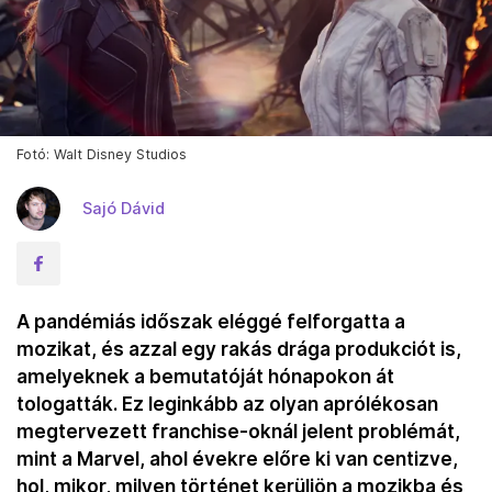
Fotó: Walt Disney Studios
Sajó Dávid
A pandémiás időszak eléggé felforgatta a
mozikat, és azzal egy rakás drága produkciót is,
amelyeknek a bemutatóját hónapokon át
tologatták. Ez leginkább az olyan aprólékosan
megtervezett franchise-oknál jelent problémát,
mint a Marvel, ahol évekre előre ki van centizve,
hol, mikor, milyen történet kerüljön a mozikba és