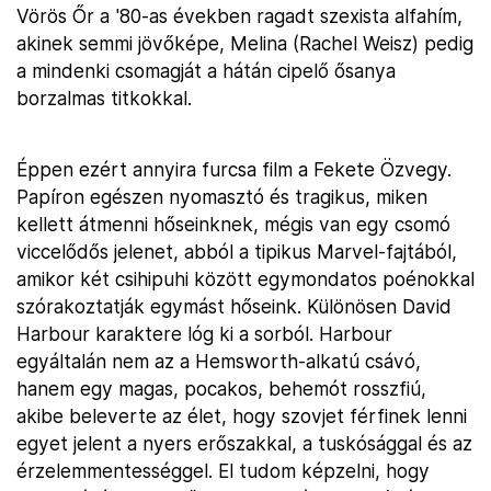
Vörös Őr a '80-as években ragadt szexista alfahím,
akinek semmi jövőképe, Melina (Rachel Weisz) pedig
a mindenki csomagját a hátán cipelő ősanya
borzalmas titkokkal.
Éppen ezért annyira furcsa film a Fekete Özvegy.
Papíron egészen nyomasztó és tragikus, miken
kellett átmenni hőseinknek, mégis van egy csomó
viccelődős jelenet, abból a tipikus Marvel-fajtából,
amikor két csihipuhi között egymondatos poénokkal
szórakoztatják egymást hőseink. Különösen David
Harbour karaktere lóg ki a sorból. Harbour
egyáltalán nem az a Hemsworth-alkatú csávó,
hanem egy magas, pocakos, behemót rosszfiú,
akibe beleverte az élet, hogy szovjet férfinek lenni
egyet jelent a nyers erőszakkal, a tuskósággal és az
érzelemmentességgel. El tudom képzelni, hogy