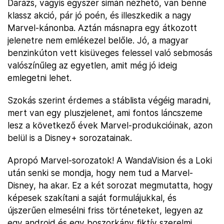
Darázs, vagyis egyszer simán nézhető, van benne
klassz akció, pár jó poén, és illeszkedik a nagy
Marvel-kánonba. Aztán másnapra egy átkozott
jelenetre nem emlékezel belőle. Jó, a magyar
benzinkúton vett kisüveges felessel való sebmosás
valószínűleg az egyetlen, amit még jó ideig
emlegetni lehet.
Szokás szerint érdemes a stáblista végéig maradni,
mert van egy pluszjelenet, ami fontos láncszeme
lesz a következő évek Marvel-produkcióinak, azon
belül is a Disney+ sorozatainak.
Apropó Marvel-sorozatok! A WandaVision és a Loki
után senki se mondja, hogy nem tud a Marvel-
Disney, ha akar. Ez a két sorozat megmutatta, hogy
képesek szakítani a saját formulájukkal, és
újszerűen elmesélni friss történeteket, legyen az
egy android és egy boszorkány fiktív szerelmi