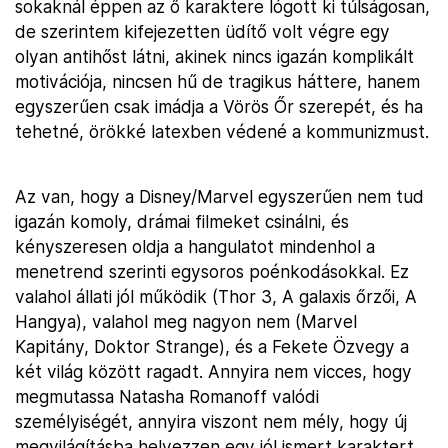
sokaknál éppen az ő karaktere lógott ki túlságosan,
de szerintem kifejezetten üdítő volt végre egy
olyan antihőst látni, akinek nincs igazán komplikált
motivációja, nincsen hű de tragikus háttere, hanem
egyszerűen csak imádja a Vörös Őr szerepét, és ha
tehetné, örökké latexben védené a kommunizmust.
Az van, hogy a Disney/Marvel egyszerűen nem tud
igazán komoly, drámai filmeket csinálni, és
kényszeresen oldja a hangulatot mindenhol a
menetrend szerinti egysoros poénkodásokkal. Ez
valahol állati jól működik (Thor 3, A galaxis őrzői, A
Hangya), valahol meg nagyon nem (Marvel
Kapitány, Doktor Strange), és a Fekete Özvegy a
két világ között ragadt. Annyira nem vicces, hogy
megmutassa Natasha Romanoff valódi
személyiségét, annyira viszont nem mély, hogy új
megvilágításba helyezzen egy jól ismert karaktert.