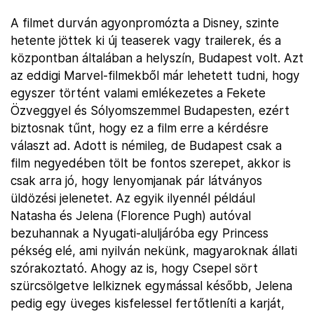
A filmet durván agyonpromózta a Disney, szinte
hetente jöttek ki új teaserek vagy trailerek, és a
központban általában a helyszín, Budapest volt. Azt
az eddigi Marvel-filmekből már lehetett tudni, hogy
egyszer történt valami emlékezetes a Fekete
Özveggyel és Sólyomszemmel Budapesten, ezért
biztosnak tűnt, hogy ez a film erre a kérdésre
választ ad. Adott is némileg, de Budapest csak a
film negyedében tölt be fontos szerepet, akkor is
csak arra jó, hogy lenyomjanak pár látványos
üldözési jelenetet. Az egyik ilyennél például
Natasha és Jelena (Florence Pugh) autóval
bezuhannak a Nyugati-aluljáróba egy Princess
pékség elé, ami nyilván nekünk, magyaroknak állati
szórakoztató. Ahogy az is, hogy Csepel sört
szürcsölgetve lelkiznek egymással később, Jelena
pedig egy üveges kisfelessel fertőtleníti a karját,