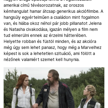
amerikai című tévésorozatnak, az oroszos
kémhangulat hamar átcsap generikus akciófilmbe. A
hangsúly egyértelműen a családon mint fogalmon
van, és hiába okoz néhol pár jobb pillanatot Jelena
és Natasha civakodása, igazán mélyen a film nem
tud elmerülni ennek az érzelmi hátterében.
Helyette robban és füstöl minden, és az akcióra
még úgy sem lehet panasz, hogy még a Marvelhez
képest is sok a lehetetlen szituáció, ami fölött a
nézőnek valamiért szemet kell hunynia.