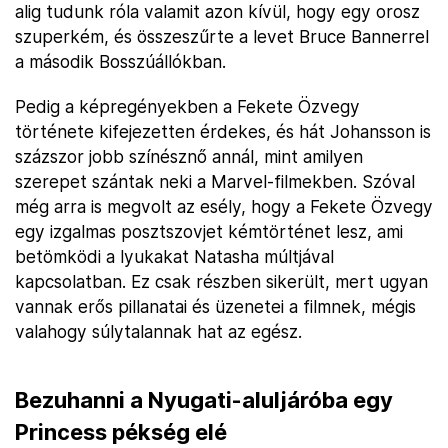
alig tudunk róla valamit azon kívül, hogy egy orosz
szuperkém, és összeszűrte a levet Bruce Bannerrel
a második Bosszúállókban.
Pedig a képregényekben a Fekete Özvegy
története kifejezetten érdekes, és hát Johansson is
százszor jobb színésznő annál, mint amilyen
szerepet szántak neki a Marvel-filmekben. Szóval
még arra is megvolt az esély, hogy a Fekete Özvegy
egy izgalmas posztszovjet kémtörténet lesz, ami
betömködi a lyukakat Natasha múltjával
kapcsolatban. Ez csak részben sikerült, mert ugyan
vannak erős pillanatai és üzenetei a filmnek, mégis
valahogy súlytalannak hat az egész.
Bezuhanni a Nyugati-aluljáróba egy
Princess pékség elé