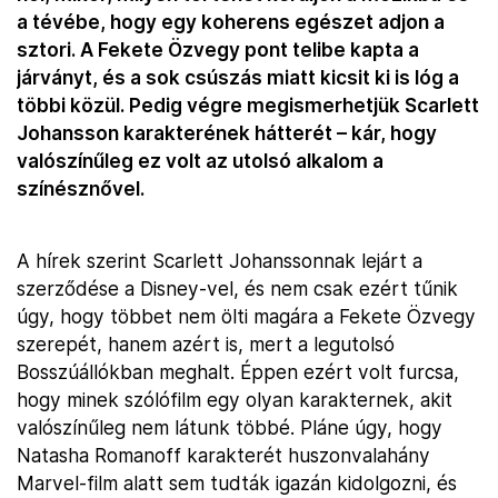
a tévébe, hogy egy koherens egészet adjon a
sztori. A Fekete Özvegy pont telibe kapta a
járványt, és a sok csúszás miatt kicsit ki is lóg a
többi közül. Pedig végre megismerhetjük Scarlett
Johansson karakterének hátterét – kár, hogy
valószínűleg ez volt az utolsó alkalom a
színésznővel.
A hírek szerint Scarlett Johanssonnak lejárt a
szerződése a Disney-vel, és nem csak ezért tűnik
úgy, hogy többet nem ölti magára a Fekete Özvegy
szerepét, hanem azért is, mert a legutolsó
Bosszúállókban meghalt. Éppen ezért volt furcsa,
hogy minek szólófilm egy olyan karakternek, akit
valószínűleg nem látunk többé. Pláne úgy, hogy
Natasha Romanoff karakterét huszonvalahány
Marvel-film alatt sem tudták igazán kidolgozni, és