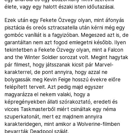
élete, vagy egy halott északi isten időutazásai.
Ezek után egy Fekete Özvegy olyan, mint áfonyás
pisztácia és oreós sztracsatella után kérni még egy
gombóc vaníliát is a fagyizóban. Megeszed azt is, de
garantáltan nem azt fogod emlegetni később. Ilyen
tekintetben a Fekete Özvegy olyan, mint a Falcon
and the Winter Soldier sorozat volt. Megint hagytak
pár filmest, hogy játsszanak kicsit pár Marvel-
karakterrel, de pont annyira, hogy azzal ne
bolygassák meg Kevin Feige hosszú évekre előre
felépített terveit. Azt pedig majd egyszer
magyarázza el nekem valaki, hogy a
képregényekben állati szórakoztató, eredeti és
vicces Taskmasterből miért csináltak egy néma
szuperkatonát, mert ez majdnem annyira
karakteridegen, mint amikor a Wolverine-filmben
bevarrták Deadpool száját.