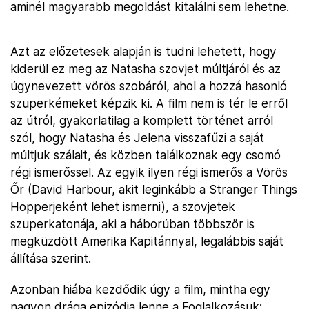
aminél magyarabb megoldást kitalálni sem lehetne.
Azt az előzetesek alapján is tudni lehetett, hogy
kiderül ez meg az Natasha szovjet múltjáról és az
úgynevezett vörös szobáról, ahol a hozzá hasonló
szuperkémeket képzik ki. A film nem is tér le erről
az útról, gyakorlatilag a komplett történet arról
szól, hogy Natasha és Jelena visszafűzi a saját
múltjuk szálait, és közben találkoznak egy csomó
régi ismerőssel. Az egyik ilyen régi ismerős a Vörös
Őr (David Harbour, akit leginkább a Stranger Things
Hopperjeként lehet ismerni), a szovjetek
szuperkatonája, aki a háborúban többször is
megküzdött Amerika Kapitánnyal, legalábbis saját
állítása szerint.
Azonban hiába kezdődik úgy a film, mintha egy
nagyon drága epizódja lenne a Foglalkozásuk: