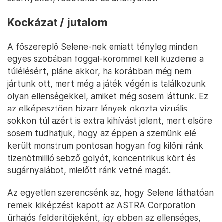
Kockázat / jutalom
A főszereplő Selene-nek emiatt tényleg minden
egyes szobában foggal-körömmel kell küzdenie a
túlélésért, pláne akkor, ha korábban még nem
jártunk ott, mert még a játék végén is találkozunk
olyan ellenségekkel, amiket még sosem láttunk. Ez
az elképesztően bizarr lények okozta vizuális
sokkon túl azért is extra kihívást jelent, mert elsőre
sosem tudhatjuk, hogy az éppen a szemünk elé
került monstrum pontosan hogyan fog kilőni ránk
tizenötmillió sebző golyót, koncentrikus kört és
sugárnyalábot, mielőtt ránk vetné magát.
Az egyetlen szerencsénk az, hogy Selene láthatóan
remek kiképzést kapott az ASTRA Corporation
űrhajós felderítőjeként, így ebben az ellenséges,