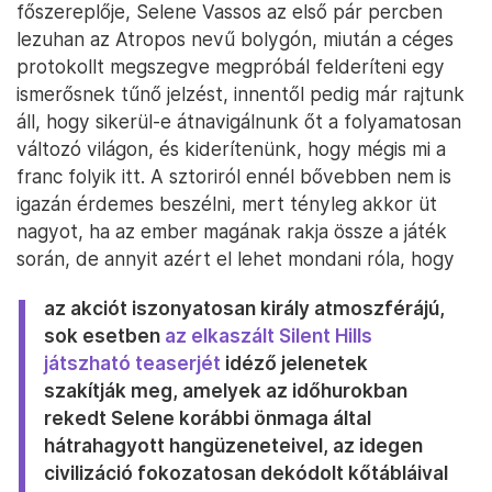
főszereplője, Selene Vassos az első pár percben
lezuhan az Atropos nevű bolygón, miután a céges
protokollt megszegve megpróbál felderíteni egy
ismerősnek tűnő jelzést, innentől pedig már rajtunk
áll, hogy sikerül-e átnavigálnunk őt a folyamatosan
változó világon, és kiderítenünk, hogy mégis mi a
franc folyik itt. A sztoriról ennél bővebben nem is
igazán érdemes beszélni, mert tényleg akkor üt
nagyot, ha az ember magának rakja össze a játék
során, de annyit azért el lehet mondani róla, hogy
az akciót iszonyatosan király atmoszférájú,
sok esetben
az elkaszált Silent Hills
játszható teaserjét
idéző jelenetek
szakítják meg, amelyek az időhurokban
rekedt Selene korábbi önmaga által
hátrahagyott hangüzeneteivel, az idegen
civilizáció fokozatosan dekódolt kőtábláival