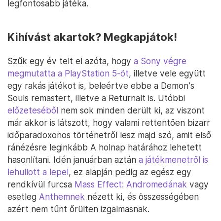
legfontosabb játéka.
Kihívást akartok? Megkapjátok!
Szűk egy év telt el azóta, hogy
a Sony végre
megmutatta a PlayStation 5-öt
, illetve vele együtt
egy rakás játékot is, beleértve ebbe a Demon's
Souls remastert, illetve a Returnalt is. Utóbbi
előzeteséből
nem sok minden derült ki, az viszont
már akkor is látszott, hogy valami rettentően bizarr
időparadoxonos történetről lesz majd szó, amit első
ránézésre leginkább A holnap határához lehetett
hasonlítani. Idén januárban aztán
a játékmenetről is
lehullott a lepel
, ez alapján pedig az egész egy
rendkívül furcsa
Mass Effect: Andromedának
vagy
esetleg
Anthemnek
nézett ki, és összességében
azért nem tűnt őrülten izgalmasnak.