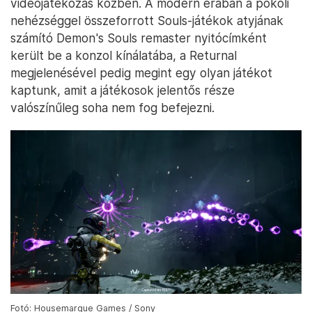
videójátékozás közben. A modern érában a pokoli
nehézséggel összeforrott Souls-játékok atyjának
számító Demon's Souls remaster nyitócímként
került be a konzol kínálatába, a Returnal
megjelenésével pedig megint egy olyan játékot
kaptunk, amit a játékosok jelentős része
valószínűleg soha nem fog befejezni.
Fotó: Housemarque Games / Sony