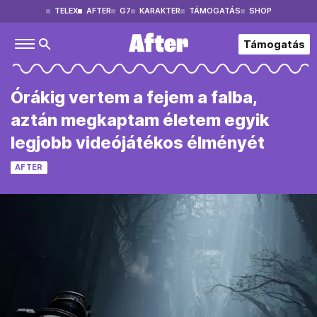
TELEX
AFTER
G7
KARAKTER
TÁMOGATÁS
SHOP
Támogatás
Órákig vertem a fejem a falba,
aztán megkaptam életem egyik
legjobb videójátékos élményét
AFTER