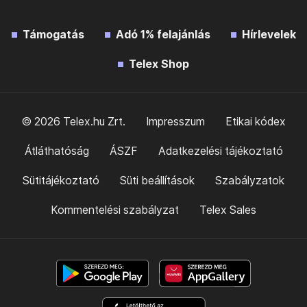
Támogatás
Adó 1% felajánlás
Hírlevelek
Telex Shop
© 2026 Telex.hu Zrt.
Impresszum
Etikai kódex
Átláthatóság
ÁSZF
Adatkezelési tájékoztató
Sütitájékoztató
Süti beállítások
Szabályzatok
Kommentelési szabályzat
Telex Sales