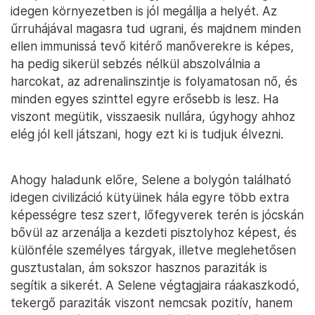
idegen környezetben is jól megállja a helyét. Az
űrruhájával magasra tud ugrani, és majdnem minden
ellen immunissá tevő kitérő manőverekre is képes,
ha pedig sikerül sebzés nélkül abszolválnia a
harcokat, az adrenalinszintje is folyamatosan nő, és
minden egyes szinttel egyre erősebb is lesz. Ha
viszont megütik, visszaesik nullára, úgyhogy ahhoz
elég jól kell játszani, hogy ezt ki is tudjuk élvezni.
Ahogy haladunk előre, Selene a bolygón található
idegen civilizáció kütyüinek hála egyre több extra
képességre tesz szert, lőfegyverek terén is jócskán
bővül az arzenálja a kezdeti pisztolyhoz képest, és
különféle személyes tárgyak, illetve meglehetősen
gusztustalan, ám sokszor hasznos paraziták is
segítik a sikerét. A Selene végtagjaira ráakaszkodó,
tekergő paraziták viszont nemcsak pozitív, hanem