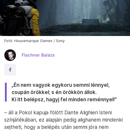
Fotó: Housemarque Games / Sony
Flachner Balázs
„Én nem vagyok egykoru semmi lénnyel,
csupán örökkel; s én örökkön állok.
Ki itt belépsz, hagyj fel minden reménnyel!”
– áll a Pokol kapuja fölött Dante Alighieri Isteni
színjátékában, ez alapján pedig alighanem mindenki
sejtheti, hogy a belépés után semmi jóra nem