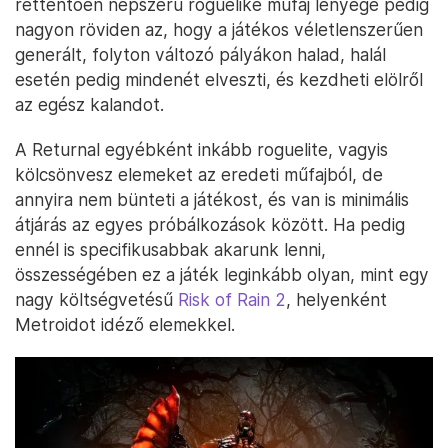
rettentően népszerű roguelike műfaj lényege pedig
nagyon röviden az, hogy a játékos véletlenszerűen
generált, folyton változó pályákon halad, halál
esetén pedig mindenét elveszti, és kezdheti elölről
az egész kalandot.
A Returnal egyébként inkább roguelite, vagyis
kölcsönvesz elemeket az eredeti műfajból, de
annyira nem bünteti a játékost, és van is minimális
átjárás az egyes próbálkozások között. Ha pedig
ennél is specifikusabbak akarunk lenni,
összességében ez a játék leginkább olyan, mint egy
nagy költségvetésű
Risk of Rain 2
, helyenként
Metroidot idéző elemekkel.