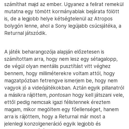
számíthat majd az ember. Ugyanez a felirat remekül
mutatna egy tömött kormányablak bejárata fölött
is, de a legjobb helye kétségtelenül az Atropos
bolygón lenne, ahol a Sony legújabb csúcsjátéka, a
Returnal játszódik.
A játék beharangozója alapján előzetesen is
számítottam arra, hogy nem lesz egy sétagalopp,
de végül olyan mentális pusztítást vitt véghez
bennem, hogy milliméterekre voltam attól, hogy
magzatpózban fetrengve ismerjem be, hogy nem
vagyok jó a videójátékokban. Aztán egyik pillanatról
a másikra rájöttem,
pontosan
hogy kell játszani vele,
ettől pedig nemcsak igazi félistennek éreztem
magam, mikor megöltem egy főellenséget, hanem
arra is rájöttem, hogy a Returnal már most a
jelenlegi konzolgeneráció egyik legjobb és