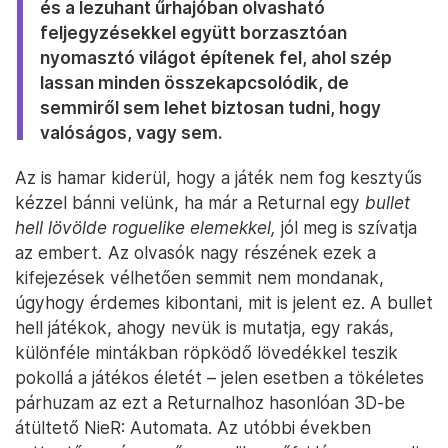
és a lezuhant űrhajóban olvasható
feljegyzésekkel együtt borzasztóan
nyomasztó világot építenek fel, ahol szép
lassan minden összekapcsolódik, de
semmiről sem lehet biztosan tudni, hogy
valóságos, vagy sem.
Az is hamar kiderül, hogy a játék nem fog kesztyűs
kézzel bánni velünk, ha már a Returnal egy
bullet
hell lövölde roguelike elemekkel,
jól meg is szívatja
az embert
.
Az olvasók nagy részének ezek a
kifejezések vélhetően semmit nem mondanak,
úgyhogy érdemes kibontani, mit is jelent ez. A bullet
hell játékok, ahogy nevük is mutatja, egy rakás,
különféle mintákban röpködő lövedékkel teszik
pokollá a játékos életét – jelen esetben a tökéletes
párhuzam az ezt a Returnalhoz hasonlóan 3D-be
átültető NieR: Automata. Az utóbbi években