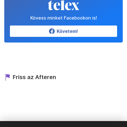
Kövess minket Facebookon is!
Követem!
Friss az Afteren