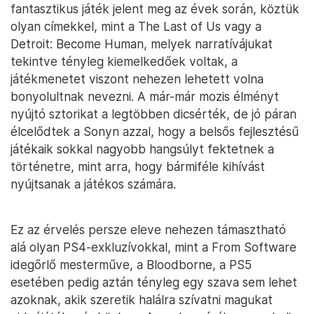
fantasztikus játék jelent meg az évek során, köztük
olyan címekkel, mint a The Last of Us vagy a
Detroit: Become Human, melyek narratívájukat
tekintve tényleg kiemelkedőek voltak, a
játékmenetet viszont nehezen lehetett volna
bonyolultnak nevezni. A már-már mozis élményt
nyújtó sztorikat a legtöbben dicsérték, de jó páran
élcelődtek a Sonyn azzal, hogy a belsős fejlesztésű
játékaik sokkal nagyobb hangsúlyt fektetnek a
történetre, mint arra, hogy bármiféle kihívást
nyújtsanak a játékos számára.
Ez az érvelés persze eleve nehezen támasztható
alá olyan PS4-exkluzívokkal, mint a From Software
idegőrlő mesterműve, a Bloodborne, a PS5
esetében pedig aztán tényleg egy szava sem lehet
azoknak, akik szeretik halálra szívatni magukat