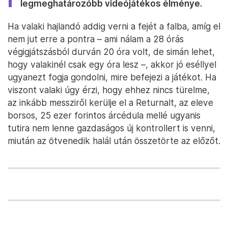
legmeghatározóbb videójátékos élménye.
Ha valaki hajlandó addig verni a fejét a falba, amíg el
nem jut erre a pontra – ami nálam a 28 órás
végigjátszásból durván 20 óra volt, de simán lehet,
hogy valakinél csak egy óra lesz –, akkor jó eséllyel
ugyanezt fogja gondolni, mire befejezi a játékot. Ha
viszont valaki úgy érzi, hogy ehhez nincs türelme,
az inkább messziről kerülje el a Returnalt, az eleve
borsos, 25 ezer forintos árcédula mellé ugyanis
tutira nem lenne gazdaságos új kontrollert is venni,
miután az ötvenedik halál után összetörte az előzőt.