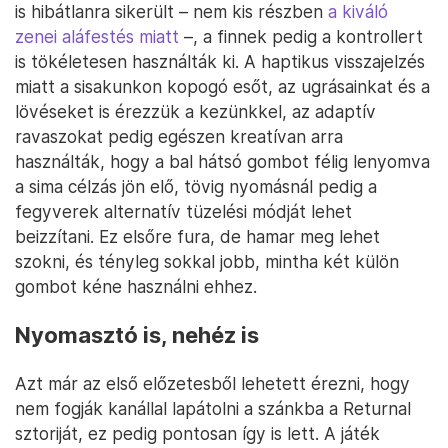
is hibátlanra sikerült – nem kis részben
a kiváló
zenei aláfestés miatt
–, a finnek pedig a kontrollert
is tökéletesen használták ki. A haptikus visszajelzés
miatt a sisakunkon kopogó esőt, az ugrásainkat és a
lövéseket is érezzük a kezünkkel, az adaptív
ravaszokat pedig egészen kreatívan arra
használták, hogy a bal hátsó gombot félig lenyomva
a sima célzás jön elő, tövig nyomásnál pedig a
fegyverek alternatív tüzelési módját lehet
beizzítani. Ez elsőre fura, de hamar meg lehet
szokni, és tényleg sokkal jobb, mintha két külön
gombot kéne használni ehhez.
Nyomasztó is, nehéz is
Azt már az első előzetesből lehetett érezni, hogy
nem fogják kanállal lapátolni a szánkba a Returnal
sztoriját, ez pedig pontosan így is lett. A játék