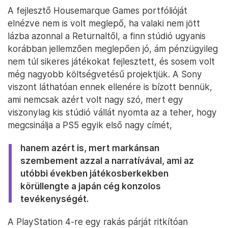
A fejlesztő Housemarque Games portfólióját
elnézve nem is volt meglepő, ha valaki nem jött
lázba azonnal a Returnaltől, a finn stúdió ugyanis
korábban jellemzően meglepően jó, ám pénzügyileg
nem túl sikeres játékokat fejlesztett, és sosem volt
még nagyobb költségvetésű projektjük. A Sony
viszont láthatóan ennek ellenére is bízott bennük,
ami nemcsak azért volt nagy szó, mert egy
viszonylag kis stúdió vállát nyomta az a teher, hogy
megcsinálja a PS5 egyik első nagy címét,
hanem azért is, mert markánsan
szembement azzal a narratívával, ami az
utóbbi években játékosberkekben
körüllengte a japán cég konzolos
tevékenységét.
A PlayStation 4-re egy rakás párját ritkítóan