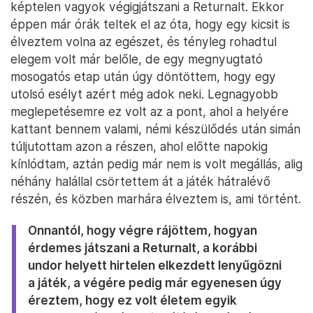
képtelen vagyok végigjátszani a Returnalt. Ekkor
éppen már órák teltek el az óta, hogy egy kicsit is
élveztem volna az egészet, és tényleg rohadtul
elegem volt már belőle, de egy megnyugtató
mosogatós etap után úgy döntöttem, hogy egy
utolsó esélyt azért még adok neki. Legnagyobb
meglepetésemre ez volt az a pont, ahol a helyére
kattant bennem valami, némi készülődés után simán
túljutottam azon a részen, ahol előtte napokig
kínlódtam, aztán pedig már nem is volt megállás, alig
néhány halállal csörtettem át a játék hátralévő
részén, és közben marhára élveztem is, ami történt.
Onnantól, hogy végre rájöttem, hogyan
érdemes játszani a Returnalt, a korábbi
undor helyett hirtelen elkezdett lenyűgözni
a játék, a végére pedig már egyenesen úgy
éreztem, hogy ez volt életem egyik