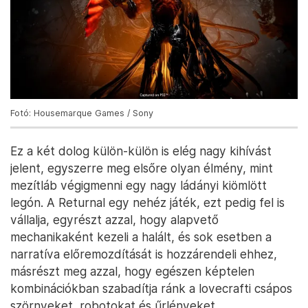
Fotó: Housemarque Games / Sony
Ez a két dolog külön-külön is elég nagy kihívást
jelent, egyszerre meg elsőre olyan élmény, mint
mezítláb végigmenni egy nagy ládányi kiömlött
legón. A Returnal egy nehéz játék, ezt pedig fel is
vállalja, egyrészt azzal, hogy alapvető
mechanikaként kezeli a halált, és sok esetben a
narratíva előremozdítását is hozzárendeli ehhez,
másrészt meg azzal, hogy egészen képtelen
kombinációkban szabadítja ránk a lovecrafti csápos
szörnyeket, robotokat és űrlényeket.