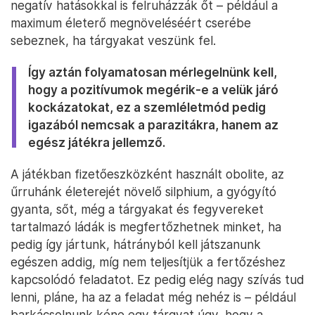
negatív hatásokkal is felruházzák őt – például a
maximum életerő megnöveléséért cserébe
sebeznek, ha tárgyakat veszünk fel.
Így aztán folyamatosan mérlegelnünk kell,
hogy a pozitívumok megérik-e a velük járó
kockázatokat, ez a szemléletmód pedig
igazából nemcsak a parazitákra, hanem az
egész játékra jellemző.
A játékban fizetőeszközként használt obolite, az
űrruhánk életerejét növelő silphium, a gyógyító
gyanta, sőt, még a tárgyakat és fegyvereket
tartalmazó ládák is megfertőzhetnek minket, ha
pedig így jártunk, hátrányból kell játszanunk
egészen addig, míg nem teljesítjük a fertőzéshez
kapcsolódó feladatot. Ez pedig elég nagy szívás tud
lenni, pláne, ha az a feladat még nehéz is – például
barkácsolnunk kéne egy tárgyat úgy, hogy a