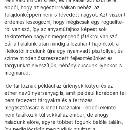
nem való mindenkinek, és ha valaki azt szűrte le
ebből, hogy az egész irreálisan nehéz, az
tulajdonképpen nem is tévedett nagyot. Azt viszont
érdemes leszögezni, hogy mégiscsak egy roguelite-
ról van szó, így az anyaműfajhoz képest sok
tekintetben nagyon megengedő játékról van szó.
Bár a halálunk után mindig a lezuhant hajónktól, a
Heliostól indulunk újra egy nyamvadt pisztollyal, és
szinte minden összeszedett fejlesztésünket és
tárgyunkat elveszítjük, néhány cuccunk ilyenkor is
megmarad.
Ide tartoznak például az űrlények kütyüi és az
ether nevű nyersanyag is, amit például korábban fel
nem fedezett tárgyakra és a fertőzés
megtisztítására is lehet használni – ebből eleinte
nem találkozik túl sokkal az ember, de ahogy
haladunk előre, egyre többet fogunk belőle találni,
így pedig jócskán meg tudjuk nyújtani a