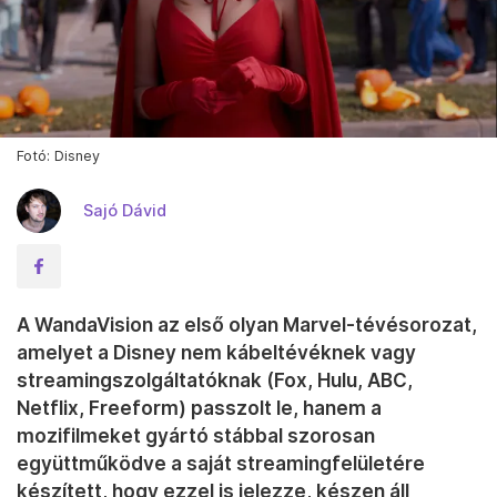
Fotó: Disney
Sajó Dávid
A WandaVision az első olyan Marvel-tévésorozat,
amelyet a Disney nem kábeltévéknek vagy
streamingszolgáltatóknak (Fox, Hulu, ABC,
Netflix, Freeform) passzolt le, hanem a
mozifilmeket gyártó stábbal szorosan
együttműködve a saját streamingfelületére
készített, hogy ezzel is jelezze, készen áll