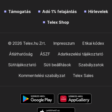
Támogatás
Adó 1% felajánlás
Hírlevelek
Telex Shop
© 2026 Telex.hu Zrt.
Impresszum
Etikai kódex
Átláthatóság
ÁSZF
Adatkezelési tájékoztató
Sütitájékoztató
Süti beállítások
Szabályzatok
Kommentelési szabályzat
Telex Sales