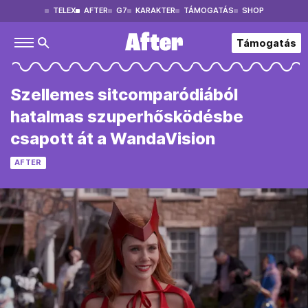
TELEX
AFTER
G7
KARAKTER
TÁMOGATÁS
SHOP
Támogatás
Szellemes sitcomparódiából
hatalmas szuperhősködésbe
csapott át a WandaVision
AFTER