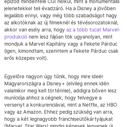
epizód mindenféle CGI nélkül, mint a monumentális
jelenetekkel teli évadzáró. Ha a Disney a jövőben
legalább ennyi, vagy még több szabadságot hagy
az alkotóknak az új filmeknél és tévésorozatoknál,
akkor van esély arra, hogy
az a több tucat Marvel-
produkció
nem lesz fájóan tök ugyanolyan, mint
mondjuk a Marvel Kapitány vagy a Fekete Párduc
(igen, kimondtam, szerintem a Fekete Párduc csak
erős közepes volt).
Egyelőre nagyon úgy tűnik, hogy mire ideér
Magyarországra a Disney+ (elvileg ennek idén
valamikor meg kell történnie), addigra bőven lesz
muníciója ahhoz a cégnek, hogy felvegye a
versenyt a konkurenciával, mint a Netflix, az HBO
vagy az Amazon. Ehhez pedig szükség van arra,
hogy a két legnagyobb franchiseütőkártyájukat
(Marvel, Star Wars) mindig képesek legyenek új