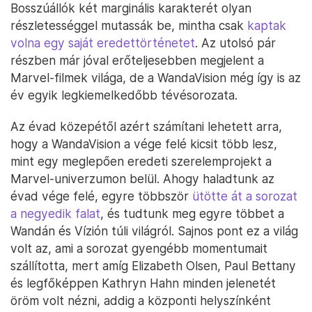
Bosszúállók két marginális karakterét olyan
részletességgel mutassák be, mintha csak
kaptak
volna egy saját eredettörténetet
. Az utolsó pár
részben már jóval erőteljesebben megjelent a
Marvel-filmek világa, de a WandaVision még így is az
év egyik legkiemelkedőbb tévésorozata.
Az évad közepétől azért számítani lehetett arra,
hogy a WandaVision a vége felé kicsit több lesz,
mint egy meglepően eredeti szerelemprojekt a
Marvel-univerzumon belül. Ahogy haladtunk az
évad vége felé, egyre többször
ütötte át a sorozat
a negyedik falat
, és tudtunk meg egyre többet a
Wandán és Vízión túli világról. Sajnos pont ez a világ
volt az, ami a sorozat gyengébb momentumait
szállította, mert amíg Elizabeth Olsen, Paul Bettany
és legfőképpen Kathryn Hahn minden jelenetét
öröm volt nézni, addig a központi helyszínként