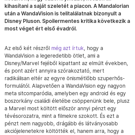
kihasítani a saját szeletét a piacon. A Mandalorian
után a WandaVision is telitalálatnak bizonyult a
Disney Pluson. Spoilermentes kritika következik a
most véget ért első évadról.
Az első két részről
még azt írtuk
, hogy a
WandaVision a legeredetibb ötlet, ami a
Disney/Marvel fejéből kipattant az elmúlt években,
és pont azért annyira szórakoztató, mert
radikálisan eltér az egyre önismétlőbb szuperhős-
formulától. Alapvetően a WandaVision egy nagyon
meta sitcomparódia, amelyben egy android és egy
boszorkány családi életébe csöppenünk bele, plusz
a Marvel most költött először annyi pénzt egy
tévésorozatra, mint a filmekre szokott. És ezt a
pénzt nem nagyobb, drágább és látványosabb
akciójelenetekre költötték el, hanem arra, hogy a