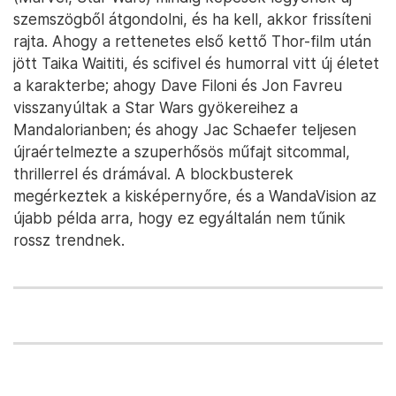
szemszögből átgondolni, és ha kell, akkor frissíteni
rajta. Ahogy a rettenetes első kettő Thor-film után
jött Taika Waititi, és scifivel és humorral vitt új életet
a karakterbe; ahogy Dave Filoni és Jon Favreu
visszanyúltak a Star Wars gyökereihez a
Mandalorianben; és ahogy Jac Schaefer teljesen
újraértelmezte a szuperhősös műfajt sitcommal,
thrillerrel és drámával. A blockbusterek
megérkeztek a kisképernyőre, és a WandaVision az
újabb példa arra, hogy ez egyáltalán nem tűnik
rossz trendnek.