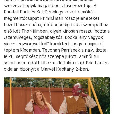
szervezet egyik magas beosztású vezetője. A
Randall Park és Kat Dennings vezette mókás
megmentőcsapat kriminálisan rossz jeleneteket
hozott össze néha, utóbbi pedig hiába szerepelt az
első két Thor-filmben, olyan kínosan rosszul hozta a
„szemüveges, fogszabályzós, kocka lány vagyok
vicces egysorosokkal” karaktert, hogy a hajamat
téptem kínomban. Teyonah Parrisnek a naiv, tiszta
lelkű, segítőkész hős szerepe jutott, amiből túl
sokat nem tudott kihozni, de talán majd Brie Larsen
oldalán bizonyít a Marvel Kapitány 2-ben.