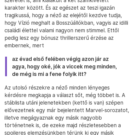
szeretet is, ami kialakult a két számkivetett
karakter között. És az egészet az teszi igazán
tragikussá, hogy a néző az elejétől kezdve tudja,
hogy Vízió meghalt a Bosszúállókban, vagyis az idilli
családi élettel valami nagyon nem stimmel. Ettől
pedig lesz egy bónusz thrillerszerű érzése az
embernek, mert
az évad első felében végig azon jár az
agya, hogy oké, jók a viccek meg minden,
de még is mi a fene folyik itt?
Az utolsó részekre a néző minden lényeges
kérdésre megkapja a választ sőt, még többet is. A
stáblista utáni jelenetekben (kettő is van) szépen
elővezetnek egy már bejelentett Marvel-sorozatot,
illetve megágyaznak egy másik nagyobb
történetnek is, de ezeke majd részletesebben a
spoileres elemzésünkben térünk ki egy másik