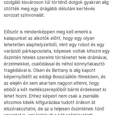
szolgáló kisvároson túl történő dolgok gyakran alig
ütötték meg egy drágább délutáni kertévés
sorozat színvonalát.
Először is mindenképpen meg kell emelni a
kalapunkat az alkotók előtt, hogy egy olyan
lehetetlen alaphelyzetből, mint egy robot és egy
varázsló párkapcsolata, képesek voltak kihozni egy
őszintén hiteles szerelmi történetet tele drámával,
érzelmekkel, csalódással és néhol könnyfakasztó
tragédiával is. Olsen és Bettany is alig kapott
képernyőidőt az eddigi Bosszúállók-filmekben, és
az elején én sem akartam nagyon elhinni, hogy
ebből a két mellékszereplőből bármi érdekeset ki
lehet hozni. Ehhez képest nem csak a zseniális
sitcomos klisék kifigurázása tudott órákon át
elszórakoztatni, de az a teljesen őszintének tűnő