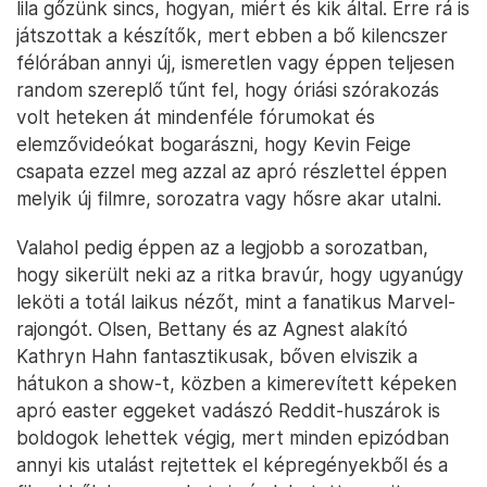
lila gőzünk sincs, hogyan, miért és kik által. Erre rá is
játszottak a készítők, mert ebben a bő kilencszer
félórában annyi új, ismeretlen vagy éppen teljesen
random szereplő tűnt fel, hogy óriási szórakozás
volt heteken át mindenféle fórumokat és
elemzővideókat bogarászni, hogy Kevin Feige
csapata ezzel meg azzal az apró részlettel éppen
melyik új filmre, sorozatra vagy hősre akar utalni.
Valahol pedig éppen az a legjobb a sorozatban,
hogy sikerült neki az a ritka bravúr, hogy ugyanúgy
leköti a totál laikus nézőt, mint a fanatikus Marvel-
rajongót. Olsen, Bettany és az Agnest alakító
Kathryn Hahn fantasztikusak, bőven elviszik a
hátukon a show-t, közben a kimerevített képeken
apró easter eggeket vadászó Reddit-huszárok is
boldogok lehettek végig, mert minden epizódban
annyi kis utalást rejtettek el képregényekből és a