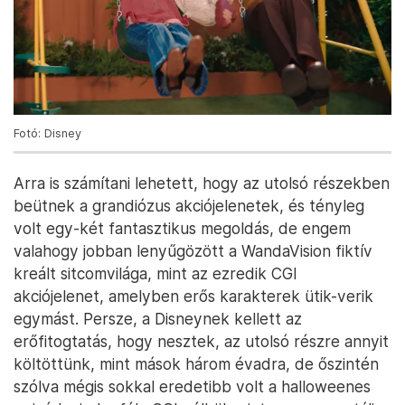
Fotó: Disney
Arra is számítani lehetett, hogy az utolsó részekben
beütnek a grandiózus akciójelenetek, és tényleg
volt egy-két fantasztikus megoldás, de engem
valahogy jobban lenyűgözött a WandaVision fiktív
kreált sitcomvilága, mint az ezredik CGI
akciójelenet, amelyben erős karakterek ütik-verik
egymást. Persze, a Disneynek kellett az
erőfitogtatás, hogy nesztek, az utolsó részre annyit
költöttünk, mint mások három évadra, de őszintén
szólva mégis sokkal eredetibb volt a halloweenes