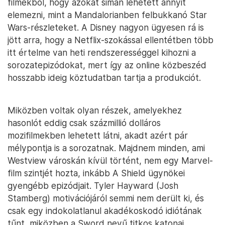
filmekből, hogy azokat simán lehetett annyit
elemezni, mint a Mandalorianben felbukkanó Star
Wars-részleteket. A Disney nagyon ügyesen rá is
jött arra, hogy a Netflix-szokással ellentétben több
itt értelme van heti rendszerességgel kihozni a
sorozatepizódokat, mert így az online közbeszéd
hosszabb ideig köztudatban tartja a produkciót.
Miközben voltak olyan részek, amelyekhez
hasonlót eddig csak százmillió dolláros
mozifilmekben lehetett látni, akadt azért pár
mélypontja is a sorozatnak. Majdnem minden, ami
Westview városkán kívül történt, nem egy Marvel-
film szintjét hozta, inkább A Shield ügynökei
gyengébb epizódjait. Tyler Hayward (Josh
Stamberg) motivációjáról semmi nem derült ki, és
csak egy indokolatlanul akadékoskodó idiótának
tűnt, miközben a Sword nevű titkos katonai