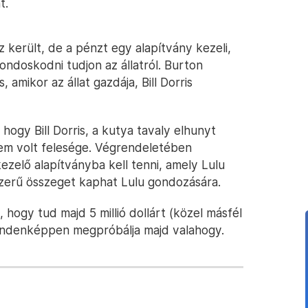
t.
erült, de a pénzt egy alapítvány kezeli,
ndoskodni tudjon az állatról. Burton
amikor az állat gazdája, Bill Dorris
ogy Bill Dorris, a kutya tavaly elhunyt
nem volt felesége. Végrendeletében
ezelő alapítványba kell tenni, amely Lulu
zerű összeget kaphat Lulu gondozására.
hogy tud majd 5 millió dollárt (közel másfél
e mindenképpen megpróbálja majd valahogy.