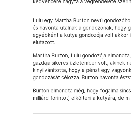
kedvencére hagyta a végrendelete szerin
Lulu egy Martha Burton nevű gondozóhoz k
és havonta utalnak a gondozónak, hogy go
egyébként a kutya gondozója volt akkor is, 
elutazott.
Martha Burton, Lulu gondozója elmondta, h
gazdája sikeres üzletember volt, akinek 
kinyilvánította, hogy a pénzt egy vagyonk
gondozását célozza. Burton havonta észs
Burton elmondta még, hogy fogalma sincs, 
milliárd forintot) elkölteni a kutyára, d