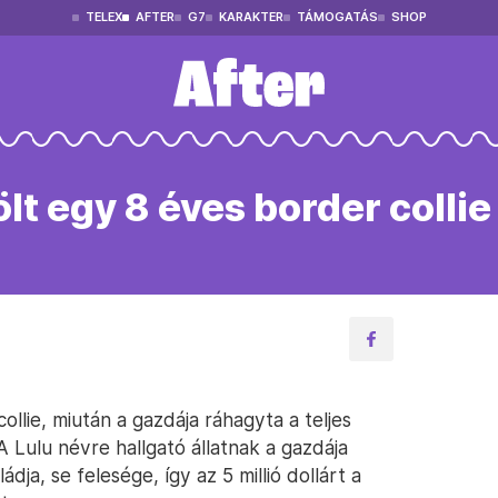
TELEX
AFTER
G7
KARAKTER
TÁMOGATÁS
SHOP
ölt egy 8 éves border collie
collie, miután a gazdája ráhagyta a teljes
 A Lulu névre hallgató állatnak a gazdája
ádja, se felesége, így az 5 millió dollárt a