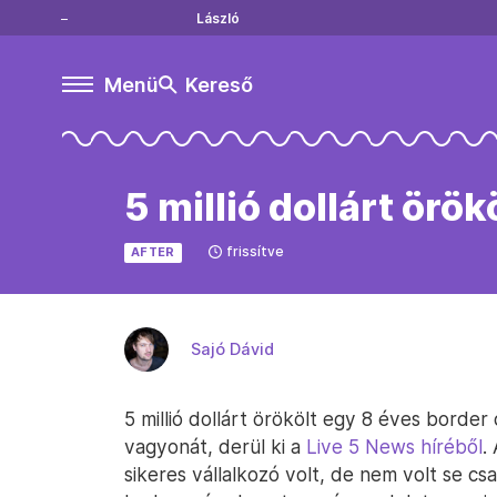
László
Menü
Kereső
5 millió dollárt örök
frissítve
AFTER
Sajó Dávid
5 millió dollárt örökölt egy 8 éves border 
vagyonát, derül ki a
Live 5 News híréből
.
sikeres vállalkozó volt, de nem volt se csal