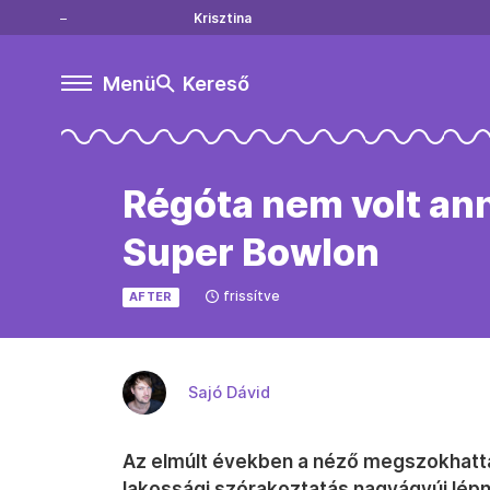
Krisztina
Menü
Kereső
Régóta nem volt ann
Super Bowlon
frissítve
AFTER
Sajó Dávid
Az elmúlt években a néző megszokhatta
lakossági szórakoztatás nagyágyúi lépne