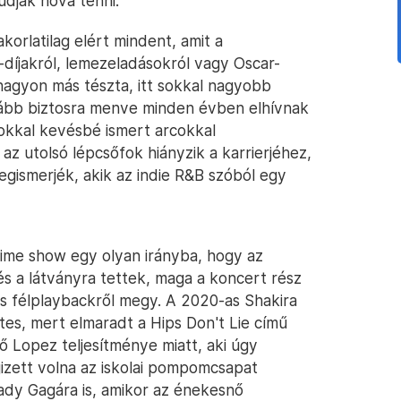
udják hova tenni.
orlatilag elért mindent, amit a
díjakról, lemezeladásokról vagy Oscar-
 nagyon más tészta, itt sokkal nagyobb
nkább biztosra menve minden évben elhívnak
okkal kevésbé ismert arcokkal
 utolsó lépcsőfok hiányzik a karrierjéhez,
egismerjék, akik az indie R&B szóból egy
ime show egy olyan irányba, hogy az
s a látványra tettek, maga a koncert rész
is félplaybackről megy. A 2020-as Shakira
es, mert elmaradt a Hips Don't Lie című
ő Lopez teljesítménye miatt, aki úgy
izett volna az iskolai pompomcsapat
ady Gagára is, amikor az énekesnő