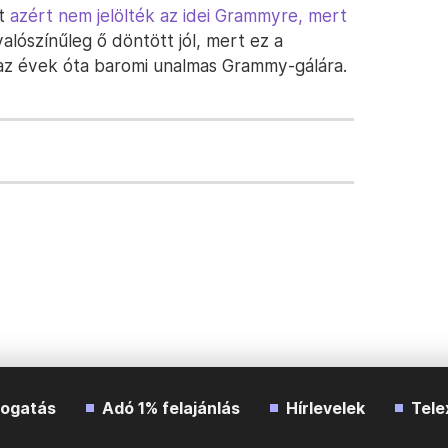
et
azért nem jelölték az idei Grammyre, mert
valószínűleg ő döntött jól, mert ez a
t az évek óta baromi unalmas Grammy-gálára.
ogatás
Adó 1% felajánlás
Hírlevelek
Tele