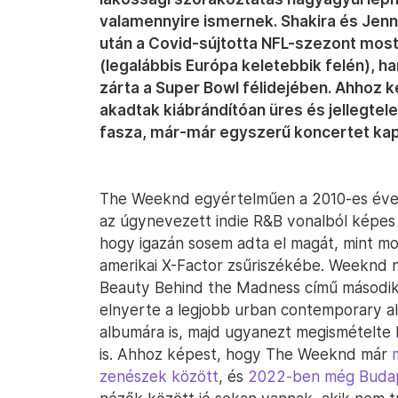
valamennyire ismernek. Shakira és Jenn
után a Covid-sújtotta NFL-szezont mos
(legalábbis Európa keletebbik felén),
zárta a Super Bowl félidejében. Ahhoz 
akadtak kiábrándítóan üres és jellegtel
fasza, már-már egyszerű koncertet kap
The Weeknd egyértelműen a 2010-es évek
az úgynevezett indie R&B vonalból képes 
hogy igazán sosem adta el magát, mint m
amerikai X-Factor zsűriszékébe. Weeknd n
Beauty Behind the Madness című másodi
elnyerte a legjobb urban contemporary albu
albumára is, majd ugyanezt megismételte
is. Ahhoz képest, hogy The Weeknd már
zenészek között
, és
2022-ben még Budape