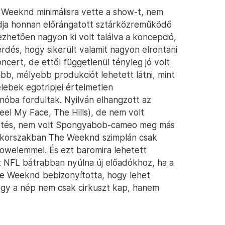
 Weeknd minimálisra vette a show-t, nem
udja honnan előrángatott sztárközreműködő
zhetően nagyon ki volt találva a koncepció,
érdés, hogy sikerült valamit nagyon elrontani
oncert, de ettől függetlenül tényleg jó volt
bb, mélyebb produkciót lehetett látni, mint
lebek egotripjei értelmetlen
ba fordultak. Nyilván elhangzott az
eel My Face, The Hills), de nem volt
ezetés, nem volt Spongyabob-cameo meg más
-korszakban The Weeknd szimplán csak
owelemmel. És ezt baromira lehetett
z NFL bátrabban nyúlna új előadókhoz, ha a
he Weeknd bebizonyította, hogy lehet
 hogy a nép nem csak cirkuszt kap, hanem