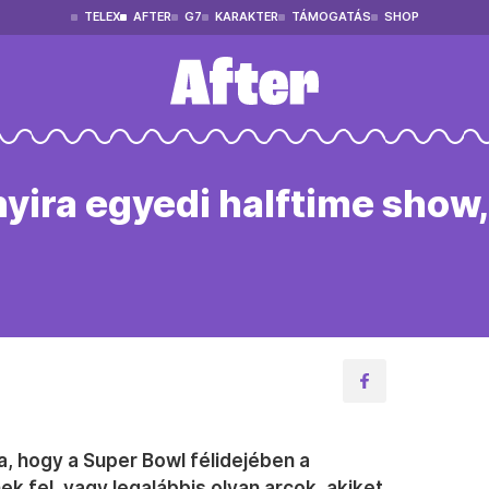
TELEX
AFTER
G7
KARAKTER
TÁMOGATÁS
SHOP
yira egyedi halftime show, 
, hogy a Super Bowl félidejében a
k fel, vagy legalábbis olyan arcok, akiket