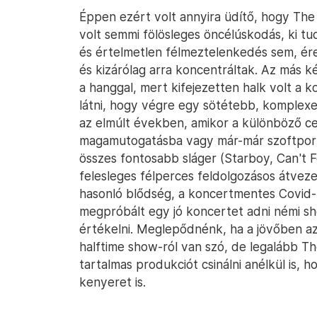
Éppen ezért volt annyira üdítő, hogy The
volt semmi fölösleges öncélúskodás, ki t
és értelmetlen félmeztelenkedés sem, ére
és kizárólag arra koncentráltak. Az más k
a hanggal, mert kifejezetten halk volt a k
látni, hogy végre egy sötétebb, komplexe
az elmúlt években, amikor a különböző ce
magamutogatásba vagy már-már szoftpornó
összes fontosabb sláger (Starboy, Can't F
felesleges félperces feldolgozásos átv
hasonló blődség, a koncertmentes Covid
megpróbált egy jó koncertet adni némi sh
értékelni. Meglepődnénk, ha a jövőben a
halftime show-ról van szó, de legalább T
tartalmas produkciót csinálni anélkül is,
kenyeret is.