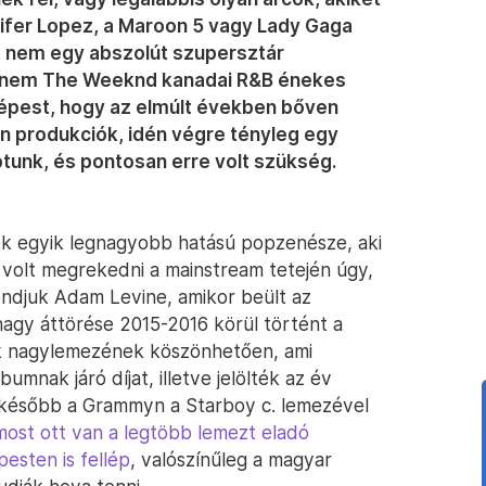
ifer Lopez, a Maroon 5 vagy Lady Gaga
t nem egy abszolút szupersztár
 hanem The Weeknd kanadai R&B énekes
képest, hogy az elmúlt években bőven
en produkciók, idén végre tényleg egy
tunk, és pontosan erre volt szükség.
 egyik legnagyobb hatású popzenésze, aki
volt megrekedni a mainstream tetején úgy,
ondjuk Adam Levine, amikor beült az
agy áttörése 2015-2016 körül történt a
k nagylemezének köszönhetően, ami
mnak járó díjat, illetve jelölték az év
 később a Grammyn a Starboy c. lemezével
most ott van a legtöbb lemezt eladó
sten is fellép
, valószínűleg a magyar