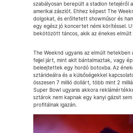
szabályosan berepült a stadion tetejéről 
amerikai zászlót. Ehhez képest The Weekn
dolgokat, és erőltetett showműsor és ham
egy egész jó koncertet némi körítéssel. U
bekötözött táncos, akik az énekes elmúlt 
The Weeknd ugyanis az elmúlt hetekben a
fejjel járt, mint akit bántalmaztak, vagy ép
beleejtettek egy hordó botoxba. Az éneke
sztárideálra és a külsőségekkel kapcsolat
összesen 7 millió dollárt, több mint 2 milliá
Super Bowl ugyanis akkora reklámértékke
sztárok nem kapnak egy kanyi gázsit sem a
profitálnak igazán.