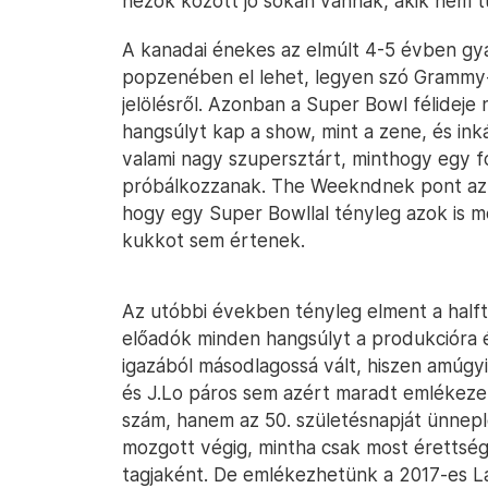
nézők között jó sokan vannak, akik nem t
A kanadai énekes az elmúlt 4-5 évben gyak
popzenében el lehet, legyen szó Grammy-
jelölésről. Azonban a Super Bowl félideje
hangsúlyt kap a show, mint a zene, és i
valami nagy szupersztárt, minthogy egy f
próbálkozzanak. The Weekndnek pont az az
hogy egy Super Bowllal tényleg azok is m
kukkot sem értenek.
Az utóbbi években tényleg elment a halft
előadók minden hangsúlyt a produkcióra é
igazából másodlagossá vált, hiszen amúgy
és J.Lo páros sem azért maradt emlékezet
szám, hanem az 50. születésnapját ünnepl
mozgott végig, mintha csak most érettség
tagjaként. De emlékezhetünk a 2017-es L