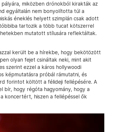
a pályára, miközben drónokból kirakták az
d egyáltalán nem bonyolította túl a
iskás éneklés helyett szimplán csak adott
tóbbiba tartozik a több tucat kötszerrel
hetekben mutatott stílusára reflektáltak.
zzal került be a hírekbe, hogy bekötözött
pen olyan fejet csináltak neki, mint akit
s szerint ezzel a káros hollywoodi
os képmutatásra próbál rámutatni, és
rd forintot költött a félideji fellépésére. A
l bír, hogy régóta hagyomány, hogy a
 koncertért, hiszen a fellépéssel ők