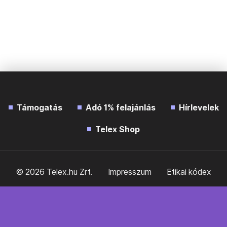
Támogatás
Adó 1% felajánlás
Hírlevelek
Telex Shop
© 2026 Telex.hu Zrt.
Impresszum
Etikai kódex
Átláthatóság
ÁSZF
Adatkezelési tájékoztató
Sütitájékoztató
Süti beállítások
Szabályzatok