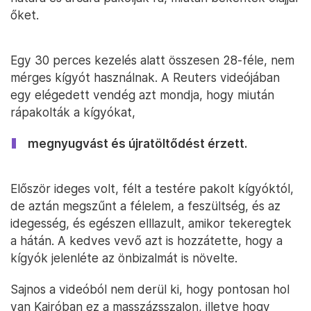
őket.
Egy 30 perces kezelés alatt összesen 28-féle, nem
mérges kígyót használnak. A Reuters videójában
egy elégedett vendég azt mondja, hogy miután
rápakolták a kígyókat,
megnyugvást és újratöltődést érzett.
Először ideges volt, félt a testére pakolt kígyóktól,
de aztán megszűnt a félelem, a feszültség, és az
idegesség, és egészen elllazult, amikor tekeregtek
a hátán. A kedves vevő azt is hozzátette, hogy a
kígyók jelenléte az önbizalmát is növelte.
Sajnos a videóból nem derül ki, hogy pontosan hol
van Kairóban ez a masszázsszalon, illetve hogy