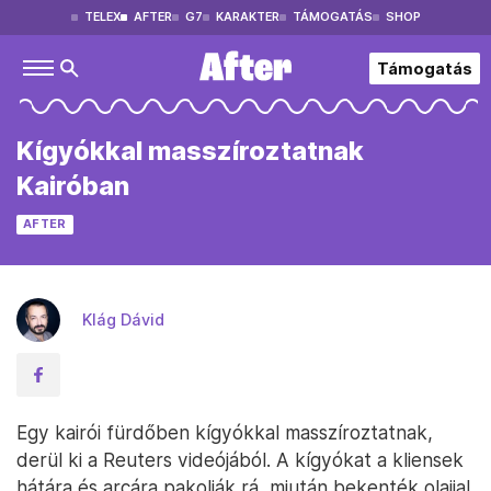
TELEX
AFTER
G7
KARAKTER
TÁMOGATÁS
SHOP
Támogatás
Kígyókkal masszíroztatnak
Kairóban
AFTER
Klág Dávid
Egy kairói fürdőben kígyókkal masszíroztatnak,
derül ki a Reuters videójából. A kígyókat a kliensek
hátára és arcára pakolják rá, miután bekenték olajjal