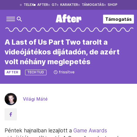
TELEX
AFTER
G7
KARAKTER
TÁMOGATÁS
SHOP
Támogatás
A Last of Us Part Two tarolt a
videójátékos díjátadón, de azért
volt néhány meglepetés
frissítve
AFTER
TECHTUD
Világi Máté
Péntek hajnalban lezajlott a
Game Awards