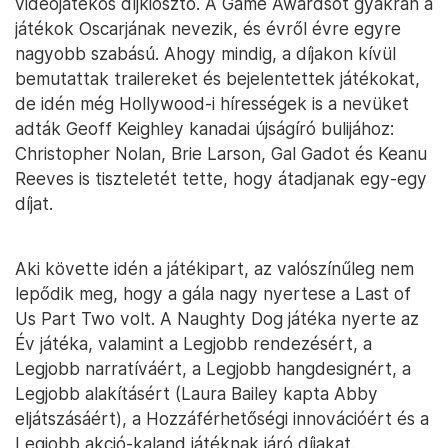
videójátékos díjkiosztó. A Game Awardsot gyakran a
játékok Oscarjának nevezik, és évről évre egyre
nagyobb szabású. Ahogy mindig, a díjakon kívül
bemutattak trailereket és bejelentettek játékokat,
de idén még Hollywood-i hírességek is a nevüket
adták Geoff Keighley kanadai újságíró bulijához:
Christopher Nolan, Brie Larson, Gal Gadot és Keanu
Reeves is tiszteletét tette, hogy átadjanak egy-egy
díjat.
Aki követte idén a játékipart, az valószínűleg nem
lepődik meg, hogy a gála nagy nyertese a Last of
Us Part Two volt. A Naughty Dog játéka nyerte az
Év játéka, valamint a Legjobb rendezésért, a
Legjobb narratíváért, a Legjobb hangdesignért, a
Legjobb alakításért (Laura Bailey kapta Abby
eljátszásáért), a Hozzáférhetőségi innovációért és a
Legjobb akció-kaland játéknak járó díjakat.