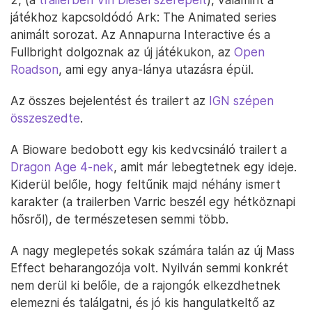
játékhoz kapcsoldódó Ark: The Animated series
animált sorozat. Az Annapurna Interactive és a
Fullbright dolgoznak az új játékukon, az
Open
Roadson
, ami egy anya-lánya utazásra épül.
Az összes bejelentést és trailert az
IGN szépen
összeszedte
.
A Bioware bedobott egy kis kedvcsináló trailert a
Dragon Age 4-nek
, amit már lebegtetnek egy ideje.
Kiderül belőle, hogy feltűnik majd néhány ismert
karakter (a trailerben Varric beszél egy hétköznapi
hősről), de természetesen semmi több.
A nagy meglepetés sokak számára talán az új Mass
Effect beharangozója volt. Nyilván semmi konkrét
nem derül ki belőle, de a rajongók elkezdhetnek
elemezni és találgatni, és jó kis hangulatkeltő az