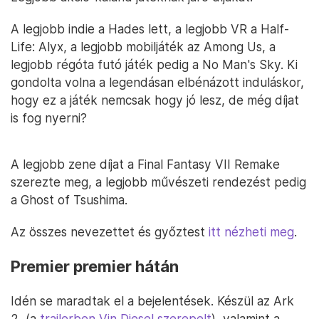
A legjobb indie a Hades lett, a legjobb VR a Half-
Life: Alyx, a legjobb mobiljáték az Among Us, a
legjobb régóta futó játék pedig a No Man's Sky. Ki
gondolta volna a legendásan elbénázott induláskor,
hogy ez a játék nemcsak hogy jó lesz, de még díjat
is fog nyerni?
A legjobb zene díjat a Final Fantasy VII Remake
szerezte meg, a legjobb művészeti rendezést pedig
a Ghost of Tsushima.
Az összes nevezettet és győztest
itt nézheti meg
.
Premier premier hátán
Idén se maradtak el a bejelentések. Készül az Ark
2, (a
trailerben Vin Diesel szerepelt
), valamint a