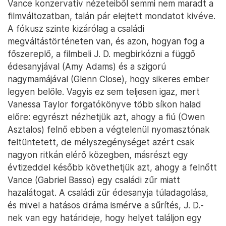
Vance konzervatív nézeteiből semmi nem maradt a
filmváltozatban, talán pár elejtett mondatot kivéve.
A fókusz szinte kizárólag a családi
megváltástörténeten van, és azon, hogyan fog a
főszereplő, a filmbeli J. D. megbirkózni a függő
édesanyjával (Amy Adams) és a szigorú
nagymamájával (Glenn Close), hogy sikeres ember
legyen belőle. Vagyis ez sem teljesen igaz, mert
Vanessa Taylor forgatókönyve több síkon halad
előre: egyrészt nézhetjük azt, ahogy a fiú (Owen
Asztalos) felnő ebben a végtelenül nyomasztónak
feltüntetett, de mélyszegénységet azért csak
nagyon ritkán elérő közegben, másrészt egy
évtizeddel később követhetjük azt, ahogy a felnőtt
Vance (Gabriel Basso) egy családi zűr miatt
hazalátogat. A családi zűr édesanyja túladagolása,
és mivel a hatásos dráma ismérve a sűrítés, J. D.-
nek van egy határideje, hogy helyet találjon egy