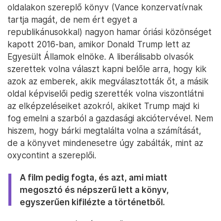
oldalakon szereplő könyv (Vance konzervatívnak
tartja magát, de nem ért egyet a
republikánusokkal) nagyon hamar óriási közönséget
kapott 2016-ban, amikor Donald Trump lett az
Egyesült Államok elnöke. A liberálisabb olvasók
szerettek volna választ kapni belőle arra, hogy kik
azok az emberek, akik megválasztották őt, a másik
oldal képviselői pedig szerették volna viszontlátni
az elképzeléseiket azokról, akiket Trump majd ki
fog emelni a szarból a gazdasági akciótervével. Nem
hiszem, hogy bárki megtalálta volna a számítását,
de a könyvet mindenesetre úgy zabálták, mint az
oxycontint a szereplői.
A film pedig fogta, és azt, ami miatt
megosztó és népszerű lett a könyv,
egyszerűen kifilézte a történetből.