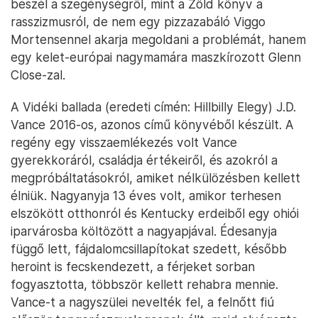
beszél a szegénységről, mint a Zöld könyv a
rasszizmusról, de nem egy pizzazabáló Viggo
Mortensennel akarja megoldani a problémát, hanem
egy kelet-európai nagymamára maszkírozott Glenn
Close-zal.
A Vidéki ballada (eredeti címén: Hillbilly Elegy) J.D.
Vance 2016-os, azonos című könyvéből készült. A
regény egy visszaemlékezés volt Vance
gyerekkoráról, családja értékeiről, és azokról a
megpróbáltatásokról, amiket nélkülözésben kellett
élniük. Nagyanyja 13 éves volt, amikor terhesen
elszökött otthonról és Kentucky erdeiből egy ohiói
iparvárosba költözött a nagyapjával. Édesanyja
függő lett, fájdalomcsillapítokat szedett, később
heroint is fecskendezett, a férjeket sorban
fogyasztotta, többször kellett rehabra mennie.
Vance-t a nagyszülei nevelték fel, a felnőtt fiú