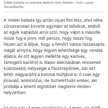
Vidéki ballada az amerikai álomról című filmben – Fotó: Lacey
Terrell/Netflix
A Vidéki ballada így aztán olyan film lesz, ahol néha
zűrzavarosan követik egymást az idősíkok, amiből
az egyik kapásból arról szól, hogy vajon a második
össze fog-e jönni. Hát persze, hogy össze fog,
hiszen azt is látjuk, hogy a felnőtt Vance összekapta
magát annyira, hogy legyen lehetősége egy rendes
állásra, és ott legyen mellette egy kedves,
támogató barátnő is. Basso alakításában nincsenek
különösebb mélységei a főszereplőnek, bár ezt
lehet magyarázni a katonai múltjával is: ő csak egy
jóravaló, ambíciózus, de tisztelettudó ember, aki
próbálja a lehető legtöbbet megtenni minden
helyzetben.