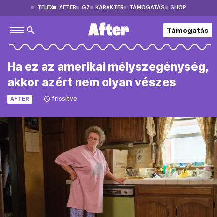
TELEX
AFTER
G7
KARAKTER
TÁMOGATÁS
SHOP
Támogatás
Ha ez az amerikai mélyszegénység,
akkor azért nem olyan vészes
frissítve
AFTER