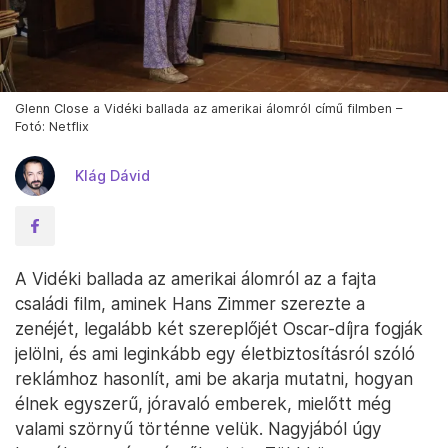
Glenn Close a Vidéki ballada az amerikai álomról című filmben –
Fotó: Netflix
Klág Dávid
A Vidéki ballada az amerikai álomról az a fajta
családi film, aminek Hans Zimmer szerezte a
zenéjét, legalább két szereplőjét Oscar-díjra fogják
jelölni, és ami leginkább egy életbiztosításról szóló
reklámhoz hasonlít, ami be akarja mutatni, hogyan
élnek egyszerű, jóravaló emberek, mielőtt még
valami szörnyű történne velük. Nagyjából úgy