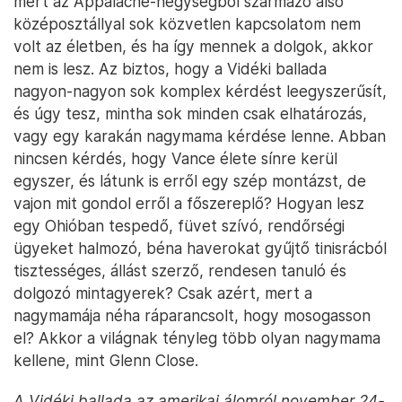
mert az Appalache-hegységből származó alsó
középosztállyal sok közvetlen kapcsolatom nem
volt az életben, és ha így mennek a dolgok, akkor
nem is lesz. Az biztos, hogy a Vidéki ballada
nagyon-nagyon sok komplex kérdést leegyszerűsít,
és úgy tesz, mintha sok minden csak elhatározás,
vagy egy karakán nagymama kérdése lenne. Abban
nincsen kérdés, hogy Vance élete sínre kerül
egyszer, és látunk is erről egy szép montázst, de
vajon mit gondol erről a főszereplő? Hogyan lesz
egy Ohióban tespedő, füvet szívó, rendőrségi
ügyeket halmozó, béna haverokat gyűjtő tinisrácból
tisztességes, állást szerző, rendesen tanuló és
dolgozó mintagyerek? Csak azért, mert a
nagymamája néha ráparancsolt, hogy mosogasson
el? Akkor a világnak tényleg több olyan nagymama
kellene, mint Glenn Close.
A Vidéki ballada az amerikai álomról november 24-