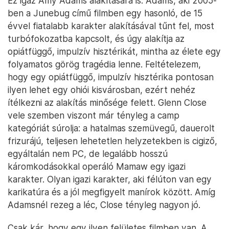
Ez igaz Amy Adams alakítására is. Adams, aki 2005-
ben a Junebug című filmben egy hasonló, de 15
évvel fiatalabb karakter alakításával tűnt fel, most
turbófokozatba kapcsolt, és úgy alakítja az
opiátfüggő, impulzív hisztérikát, mintha az élete egy
folyamatos görög tragédia lenne. Feltételezem,
hogy egy opiátfüggő, impulzív hisztérika pontosan
ilyen lehet egy ohiói kisvárosban, ezért nehéz
ítélkezni az alakítás minősége felett. Glenn Close
vele szemben viszont már tényleg a camp
kategóriát súrolja: a hatalmas szemüvegű, dauerolt
frizurájú, teljesen lehetetlen helyzetekben is cigiző,
egyáltalán nem PC, de legalább hosszú
káromkodásokkal operáló Mamaw egy igazi
karakter. Olyan igazi karakter, aki félúton van egy
karikatúra és a jól megfigyelt manírok között. Amíg
Adamsnél rezeg a léc, Close tényleg nagyon jó.
Csak kár, hogy egy ilyen felületes filmben van. A