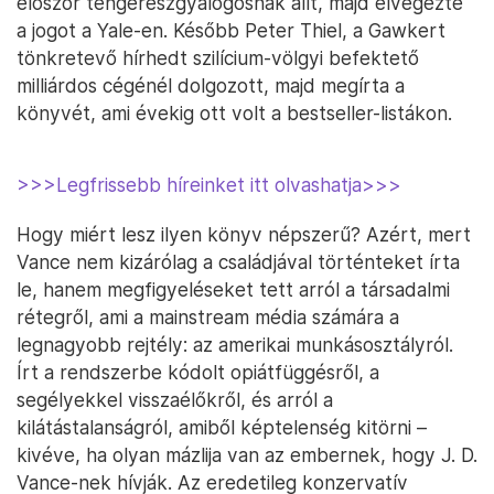
először tengerészgyalogosnak állt, majd elvégezte
a jogot a Yale-en. Később Peter Thiel, a Gawkert
tönkretevő hírhedt szilícium-völgyi befektető
milliárdos cégénél dolgozott, majd megírta a
könyvét, ami évekig ott volt a bestseller-listákon.
>>>Legfrissebb híreinket itt olvashatja>>>
Hogy miért lesz ilyen könyv népszerű? Azért, mert
Vance nem kizárólag a családjával történteket írta
le, hanem megfigyeléseket tett arról a társadalmi
rétegről, ami a mainstream média számára a
legnagyobb rejtély: az amerikai munkásosztályról.
Írt a rendszerbe kódolt opiátfüggésről, a
segélyekkel visszaélőkről, és arról a
kilátástalanságról, amiből képtelenség kitörni –
kivéve, ha olyan mázlija van az embernek, hogy J. D.
Vance-nek hívják. Az eredetileg konzervatív