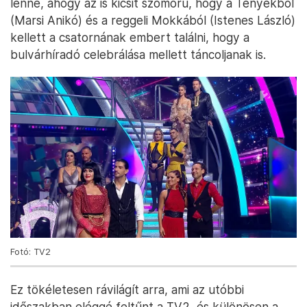
lenne, ahogy az is kicsit szomorú, hogy a Tényekből
(Marsi Anikó) és a reggeli Mokkából (Istenes László)
kellett a csatornának embert találni, hogy a
bulvárhíradó celebrálása mellett táncoljanak is.
Fotó: TV2
Ez tökéletesen rávilágít arra, ami az utóbbi
időszakban eléggé feltűnt a TV2, és különösen a