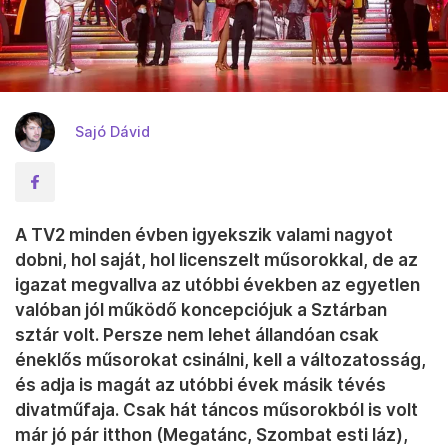
Sajó Dávid
A TV2 minden évben igyekszik valami nagyot
dobni, hol saját, hol licenszelt műsorokkal, de az
igazat megvallva az utóbbi években az egyetlen
valóban jól működő koncepciójuk a Sztárban
sztár volt. Persze nem lehet állandóan csak
éneklős műsorokat csinálni, kell a változatosság,
és adja is magát az utóbbi évek másik tévés
divatműfaja. Csak hát táncos műsorokból is volt
már jó pár itthon (Megatánc, Szombat esti láz),