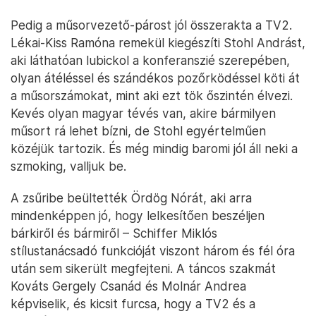
Pedig a műsorvezető-párost jól összerakta a TV2.
Lékai-Kiss Ramóna remekül kiegészíti Stohl Andrást,
aki láthatóan lubickol a konferanszié szerepében,
olyan átéléssel és szándékos pozőrködéssel köti át
a műsorszámokat, mint aki ezt tök őszintén élvezi.
Kevés olyan magyar tévés van, akire bármilyen
műsort rá lehet bízni, de Stohl egyértelműen
közéjük tartozik. És még mindig baromi jól áll neki a
szmoking, valljuk be.
A zsűribe beültették Ördög Nórát, aki arra
mindenképpen jó, hogy lelkesítően beszéljen
bárkiről és bármiről – Schiffer Miklós
stílustanácsadó funkcióját viszont három és fél óra
után sem sikerült megfejteni. A táncos szakmát
Kováts Gergely Csanád és Molnár Andrea
képviselik, és kicsit furcsa, hogy a TV2 és a