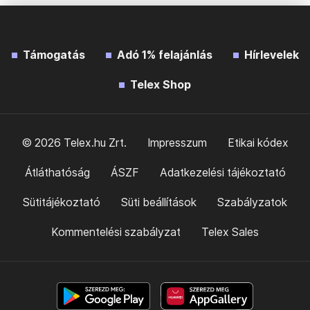
Támogatás
Adó 1% felajánlás
Hírlevelek
Telex Shop
© 2026 Telex.hu Zrt.
Impresszum
Etikai kódex
Átláthatóság
ÁSZF
Adatkezelési tájékoztató
Sütitájékoztató
Süti beállítások
Szabályzatok
Kommentelési szabályzat
Telex Sales