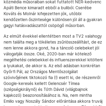
közmédia műsoraiban sokat futtatott NER-kedvenc
Apáti Bence kimaradt ebből a buliból. Cserébe
Kováts és Molnár kifejezetten jók, utóbbi
kendőzetlen őszintesége különösen jól áll a gyakran
gagyi hatásvadászattól csöpögő műsorban.
Az elmúlt évekkel ellentétben most a TV2 valahogy
nem találta meg a tökéletes zsűriösszeállítást, de ez
nem lenne akkora gond, ha a táncoló celebeket jól
válogatják össze. Oké, 2020-ban már kötelező
megélhetési celebekkel és influenszerekkel kitölteni
a lyukakat, de akkor is. Az első adásban konkrétan
Győrfi Pál, az Országos Mentőszolgálat
szóvivőjének tiktokozó fia (!) esett ki, de részemről
Google-keresés kellett Gelencsér Tímea
(szépségkirálynő) és Tóth Dávid (világbajnok
kajakozó) beazonosításához is. Na, nem mintha
Emilio vagy Noszály Sándor előrántása akkora truváj