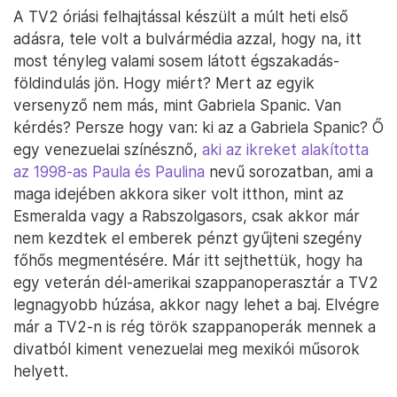
A TV2 óriási felhajtással készült a múlt heti első
adásra, tele volt a bulvármédia azzal, hogy na, itt
most tényleg valami sosem látott égszakadás-
földindulás jön. Hogy miért? Mert az egyik
versenyző nem más, mint Gabriela Spanic. Van
kérdés? Persze hogy van: ki az a Gabriela Spanic? Ő
egy venezuelai színésznő,
aki az ikreket alakította
az 1998-as Paula és Paulina
nevű sorozatban, ami a
maga idejében akkora siker volt itthon, mint az
Esmeralda vagy a Rabszolgasors, csak akkor már
nem kezdtek el emberek pénzt gyűjteni szegény
főhős megmentésére. Már itt sejthettük, hogy ha
egy veterán dél-amerikai szappanoperasztár a TV2
legnagyobb húzása, akkor nagy lehet a baj. Elvégre
már a TV2-n is rég török szappanoperák mennek a
divatból kiment venezuelai meg mexikói műsorok
helyett.