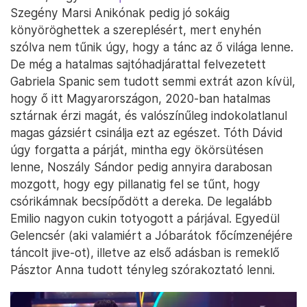
Szegény Marsi Anikónak pedig jó sokáig
könyöröghettek a szereplésért, mert enyhén
szólva nem tűnik úgy, hogy a tánc az ő világa lenne.
De még a hatalmas sajtóhadjárattal felvezetett
Gabriela Spanic sem tudott semmi extrát azon kívül,
hogy ő itt Magyarországon, 2020-ban hatalmas
sztárnak érzi magát, és valószínűleg indokolatlanul
magas gázsiért csinálja ezt az egészet. Tóth Dávid
úgy forgatta a párját, mintha egy ökörsütésen
lenne, Noszály Sándor pedig annyira darabosan
mozgott, hogy egy pillanatig fel se tűnt, hogy
csórikámnak becsípődött a dereka. De legalább
Emilio nagyon cukin totyogott a párjával. Egyedül
Gelencsér (aki valamiért a Jóbarátok főcímzenéjére
táncolt jive-ot), illetve az első adásban is remeklő
Pásztor Anna tudott tényleg szórakoztató lenni.