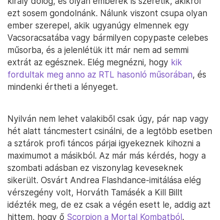
király dolog, és olyan emberek is szeretik, akikről
ezt sosem gondolnánk. Nálunk viszont csupa olyan
ember szerepel, akik ugyanúgy elmennek egy
Vacsoracsatába vagy bármilyen copypaste celebes
műsorba, és a jelenlétük itt már nem ad semmi
extrát az egésznek. Elég megnézni, hogy
kik
fordultak meg anno az RTL hasonló műsorában
, és
mindenki értheti a lényeget.
Nyilván nem lehet valakiből csak úgy, pár nap vagy
hét alatt táncmestert csinálni, de a legtöbb esetben
a sztárok profi táncos párjai igyekeznek kihozni a
maximumot a másikból. Az már más kérdés, hogy a
szombati adásban ez viszonylag keveseknek
sikerült. Osvárt Andrea Flashdance-imitálása elég
vérszegény volt, Horváth Tamásék a Kill Billt
idézték meg, de ez csak a végén esett le, addig azt
hittem, hogy ő
Scorpion a Mortal Kombatból
.