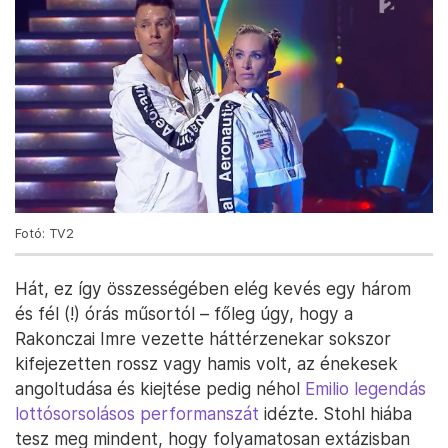
Fotó: TV2
Hát, ez így összességében elég kevés egy három
és fél (!) órás műsortól – főleg úgy, hogy a
Rakonczai Imre vezette háttérzenekar sokszor
kifejezetten rossz vagy hamis volt, az énekesek
angoltudása és kiejtése pedig néhol
Emilio legendás
lottósorsolásos performanszát
idézte. Stohl hiába
tesz meg mindent, hogy folyamatosan extázisban