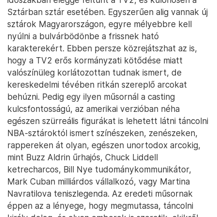
Sztárban sztár esetében. Egyszerűen alig vannak új
sztárok Magyarországon, egyre mélyebbre kell
nyúlni a bulvárbödönbe a frissnek ható
karakterekért. Ebben persze közrejátszhat az is,
hogy a TV2 erős kormányzati kötődése miatt
valószínüleg korlátozottan tudnak ismert, de
kereskedelmi tévében ritkán szereplő arcokat
behúzni. Pedig egy ilyen műsornál a casting
kulcsfontosságú, az amerikai verzióban néha
egészen szürreális figurákat is lehetett látni táncolni
NBA-sztároktól ismert színészeken, zenészeken,
rappereken át olyan, egészen unortodox arcokig,
mint Buzz Aldrin űrhajós, Chuck Liddell
ketrecharcos, Bill Nye tudománykommunikátor,
Mark Cuban milliárdos vállalkozó, vagy Martina
Navratilova teniszlegenda. Az eredeti műsornak
éppen az a lényege, hogy megmutassa, táncolni