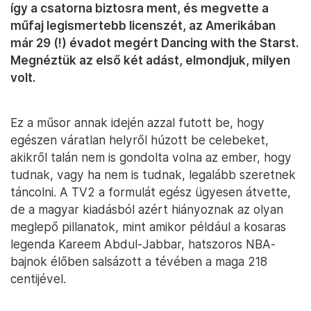
így a csatorna biztosra ment, és megvette a
műfaj legismertebb licenszét, az Amerikában
már 29 (!) évadot megért Dancing with the Starst.
Megnéztük az első két adást, elmondjuk, milyen
volt.
Ez a műsor annak idején azzal futott be, hogy
egészen váratlan helyről húzott be celebeket,
akikről talán nem is gondolta volna az ember, hogy
tudnak, vagy ha nem is tudnak, legalább szeretnek
táncolni. A TV2 a formulát egész ügyesen átvette,
de a magyar kiadásból azért hiányoznak az olyan
meglepő pillanatok, mint amikor például a kosaras
legenda Kareem Abdul-Jabbar, hatszoros NBA-
bajnok élőben salsázott a tévében a maga 218
centijével.