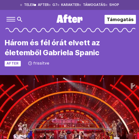
TELEX
AFTER
G7
KARAKTER
TÁMOGATÁS
SHOP
Támogatás
Három és fél órát elvett az
életemből Gabriela Spanic
frissítve
AFTER