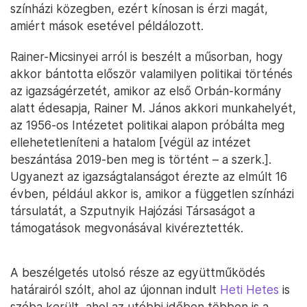
színházi közegben, ezért kínosan is érzi magát,
amiért mások esetével példálozott.
Rainer-Micsinyei arról is beszélt a műsorban, hogy
akkor bántotta először valamilyen politikai történés
az igazságérzetét, amikor az első Orbán-kormány
alatt édesapja, Rainer M. János akkori munkahelyét,
az 1956-os Intézetet politikai alapon próbálta meg
ellehetetleníteni a hatalom [végül az intézet
beszántása 2019-ben meg is történt – a szerk.].
Ugyanezt az igazságtalanságot érezte az elmúlt 16
évben, például akkor is, amikor a független színházi
társulatát, a Szputnyik Hajózási Társaságot a
támogatások megvonásával kivéreztették.
A beszélgetés utolsó része az együttműködés
határairól szólt, ahol az újonnan indult
Heti Hetes
is
szóba került, ahol az utóbbi időben többen is a