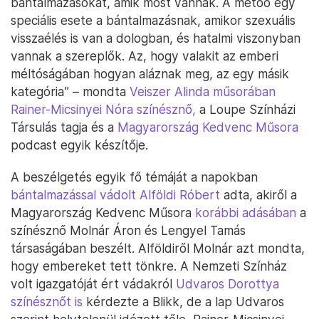
bántalmazásokat, amik most vannak. A metoo egy
speciális esete a bántalmazásnak, amikor szexuális
visszaélés is van a dologban, és hatalmi viszonyban
vannak a szereplők. Az, hogy valakit az emberi
méltóságában hogyan aláznak meg, az egy másik
kategória” – mondta
Veiszer Alinda műsorában
Rainer-Micsinyei Nóra színésznő,
a Loupe Színházi
Társulás tagja és a
Magyarország Kedvenc Műsora
podcast egyik készítője.
A beszélgetés egyik fő témáját a napokban
bántalmazással vádolt Alföldi Róbert
adta, akiről a
Magyarország Kedvenc Műsora
korábbi adásában
a
színésznő Molnár Áron és Lengyel Tamás
társaságában beszélt. Alföldiről Molnár azt mondta,
hogy embereket tett tönkre. A Nemzeti Színház
volt igazgatóját ért vádakról
Udvaros Dorottya
színésznőt is
kérdezte a Blikk, de a lap Udvaros