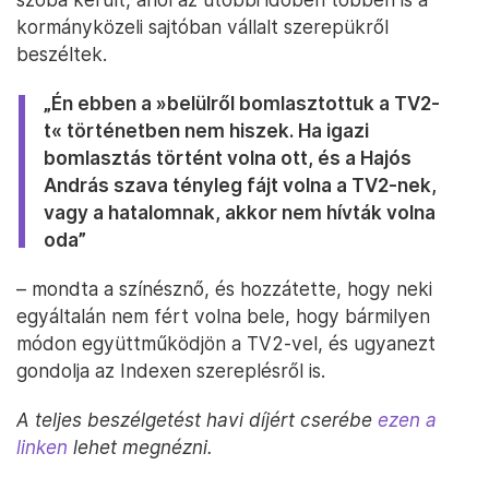
kormányközeli sajtóban vállalt szerepükről
beszéltek.
„Én ebben a »belülről bomlasztottuk a TV2-
t« történetben nem hiszek. Ha igazi
bomlasztás történt volna ott, és a Hajós
András szava tényleg fájt volna a TV2-nek,
vagy a hatalomnak, akkor nem hívták volna
oda”
– mondta a színésznő, és hozzátette, hogy neki
egyáltalán nem fért volna bele, hogy bármilyen
módon együttműködjön a TV2-vel, és ugyanezt
gondolja az Indexen szereplésről is.
A teljes beszélgetést havi díjért cserébe
ezen a
linken
lehet megnézni.