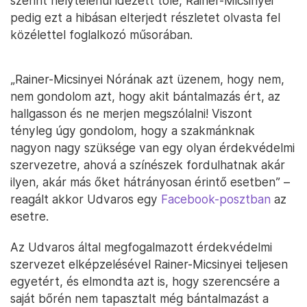
szerint helytelenül idézett tőle, Rainer-Micsinyei
pedig ezt a hibásan elterjedt részletet olvasta fel
közélettel foglalkozó műsorában.
„Rainer-Micsinyei Nórának azt üzenem, hogy nem,
nem gondolom azt, hogy akit bántalmazás ért, az
hallgasson és ne merjen megszólalni! Viszont
tényleg úgy gondolom, hogy a szakmánknak
nagyon nagy szüksége van egy olyan érdekvédelmi
szervezetre, ahová a színészek fordulhatnak akár
ilyen, akár más őket hátrányosan érintő esetben” –
reagált akkor Udvaros egy
Facebook-posztban
az
esetre.
Az Udvaros által megfogalmazott érdekvédelmi
szervezet elképzelésével Rainer-Micsinyei teljesen
egyetért, és elmondta azt is, hogy szerencsére a
saját bőrén nem tapasztalt még bántalmazást a