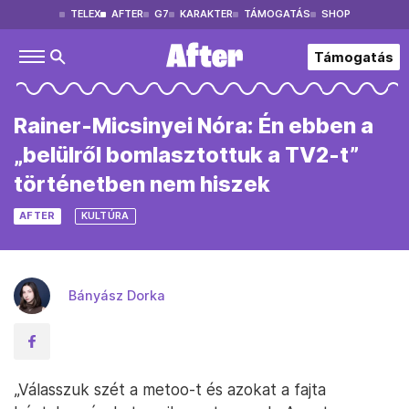
TELEX
AFTER
G7
KARAKTER
TÁMOGATÁS
SHOP
Támogatás
Rainer-Micsinyei Nóra: Én ebben a
„belülről bomlasztottuk a TV2-t”
történetben nem hiszek
AFTER
KULTÚRA
Bányász Dorka
„Válasszuk szét a metoo-t és azokat a fajta