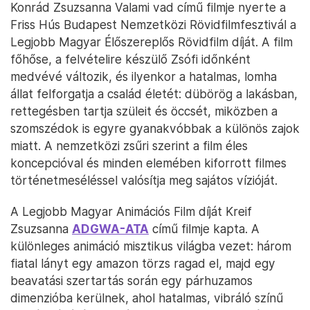
Konrád Zsuzsanna Valami vad című filmje nyerte a
Friss Hús Budapest Nemzetközi Rövidfilmfesztivál a
Legjobb Magyar Élőszereplős Rövidfilm díját. A film
főhőse, a felvételire készülő Zsófi időnként
medvévé változik, és ilyenkor a hatalmas, lomha
állat felforgatja a család életét: dübörög a lakásban,
rettegésben tartja szüleit és öccsét, miközben a
szomszédok is egyre gyanakvóbbak a különös zajok
miatt. A nemzetközi zsűri szerint a film éles
koncepcióval és minden elemében kiforrott filmes
történetmeséléssel valósítja meg sajátos vízióját.
A Legjobb Magyar Animációs Film díját Kreif
Zsuzsanna
ADGWA-ATA
című filmje kapta. A
különleges animáció misztikus világba vezet: három
fiatal lányt egy amazon törzs ragad el, majd egy
beavatási szertartás során egy párhuzamos
dimenzióba kerülnek, ahol hatalmas, vibráló színű