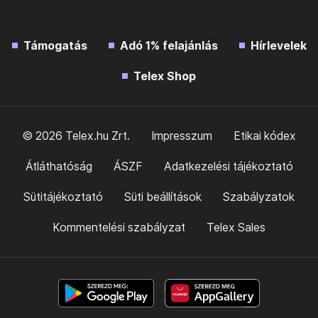
Támogatás
Adó 1% felajánlás
Hírlevelek
Telex Shop
© 2026 Telex.hu Zrt.
Impresszum
Etikai kódex
Átláthatóság
ÁSZF
Adatkezelési tájékoztató
Sütitájékoztató
Süti beállítások
Szabályzatok
Kommentelési szabályzat
Telex Sales