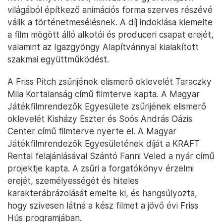
világából építkező animációs forma szerves részévé
válik a történetmesélésnek. A díj indoklása kiemelte
a film mögött álló alkotói és produceri csapat erejét,
valamint az Igazgyöngy Alapítvánnyal kialakított
szakmai együttműködést.
A Friss Pitch zsűrijének elismerő oklevelét Taraczky
Mila Kortalanság című filmterve kapta. A Magyar
Játékfilmrendezők Egyesülete zsűrijének elismerő
oklevelét Kisházy Eszter és Soós András Oázis
Center című filmterve nyerte el. A Magyar
Játékfilmrendezők Egyesületének díját a KRAFT
Rental felajánlásával Szántó Fanni Veled a nyár című
projektje kapta. A zsűri a forgatókönyv érzelmi
erejét, személyességét és hiteles
karakterábrázolását emelte ki, és hangsúlyozta,
hogy szívesen látná a kész filmet a jövő évi Friss
Hús programjában.