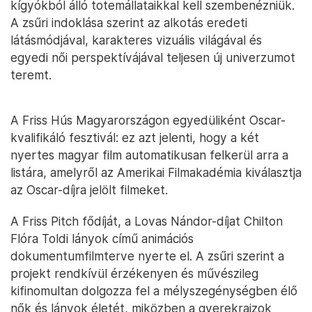
kígyókból álló totemállataikkal kell szembenézniük.
A zsűri indoklása szerint az alkotás eredeti
látásmódjával, karakteres vizuális világával és
egyedi női perspektívájával teljesen új univerzumot
teremt.
A Friss Hús Magyarországon egyedüliként Oscar-
kvalifikáló fesztivál: ez azt jelenti, hogy a két
nyertes magyar film automatikusan felkerül arra a
listára, amelyről az Amerikai Filmakadémia kiválasztja
az Oscar-díjra jelölt filmeket.
A Friss Pitch fődíját, a Lovas Nándor-díjat Chilton
Flóra Toldi lányok című animációs
dokumentumfilmterve nyerte el. A zsűri szerint a
projekt rendkívül érzékenyen és művészileg
kifinomultan dolgozza fel a mélyszegénységben élő
nők és lányok életét, miközben a gyerekrajzok