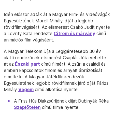
Idén először adták át a Magyar Film- és Videóvágók
Egyesületének Morell Mihály-díját a legjobb
rövidfilmvágásért. Az elismerést Czakó Judit nyerte
a Lovrity Kata rendezte
Citrom és márvány
című
animációs film vágásáért.
A Magyar Telekom Díja a Legígéretesebb 30 év
alatti rendezőnek elismerést Csaplár Júlia vehette
át az
Északi part
című filmért. A zsűri a családi és
emberi kapcsolatok finom és árnyalt ábrázolását
emelte ki. A Magyar Játékfilmrendezők
Egyesületének legjobb rövidfilmnek járó díját Fárizs
Mihály
Végem
című alkotása nyerte.
A Friss Hús Diákzsűrijének díját Dubinyák Réka
Szeplőtelen
című filmje nyerte.