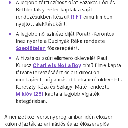
A legjobb férfi színész díját Fazakas Lóci és
Bethlenfalvy Péter kapták a saját
rendezésükben készült
RIFT
című filmben
nyújtott alakításukért.
A legjobb női színész díját Porath-Korontos
Inez nyerte a Dubinyák Réka rendezte
Szeplőtelen
főszerepéért.
A hivatalos zsűri elismerő oklevelét Paul
Kurucz
Charlie Is Not a Boy
című filmje kapta
látványtervezéséért és art direction
munkájáért, míg a második elismerő oklevelet a
Kereszty Róza és Szilágyi Máté rendezte
Miklós (28)
kapta a legjobb vígjáték
kategóriában.
A nemzetközi versenyprogramban idén először
külön díjazták az animációs és az élőszereplős