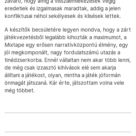
zavaró, hogy amíg a visszaemlékezések végig
eredetiek és izgalmasak maradtak, addig a jelen
konfliktusai néhol sekélyesek és klisések lettek.
A készítők becsületére legyen mondva, hogy a zárt
játékvezetésből legalább kihozták a maximumot, a
Mixtape egy erősen narratívközpontú élmény, egy
jól megkomponált, nagy fordulatszámú utazás a
tinédzserkorba. Ennél vállaltan nem akar több lenni,
de még csak izzasztó kihívások elé sem akarja
állítani a játékost, olyan, mintha a játék jóformán
önmagát játszaná. Kár érte, játszottam volna vele
még többet.