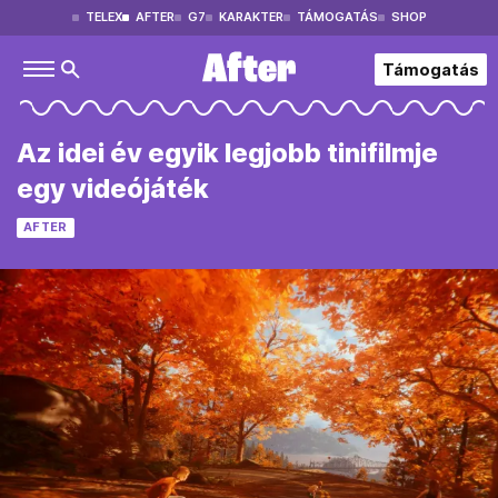
TELEX
AFTER
G7
KARAKTER
TÁMOGATÁS
SHOP
Támogatás
Az idei év egyik legjobb tinifilmje
egy videójáték
AFTER