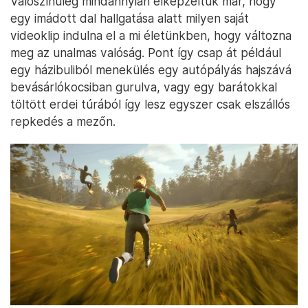
Valószínűleg mindannyian elképzeltük már, hogy
egy imádott dal hallgatása alatt milyen saját
videoklip indulna el a mi életünkben, hogy változna
meg az unalmas valóság. Pont így csap át például
egy házibuliból menekülés egy autópályás hajszává
bevásárlókocsiban gurulva, vagy egy barátokkal
töltött erdei túrából így lesz egyszer csak elszállós
repkedés a mezőn.