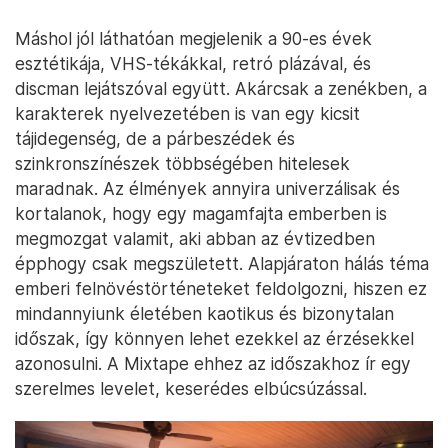
Máshol jól láthatóan megjelenik a 90-es évek
esztétikája, VHS-tékákkal, retró plázával, és
discman lejátszóval együtt. Akárcsak a zenékben, a
karakterek nyelvezetében is van egy kicsit
tájidegenség, de a párbeszédek és
szinkronszínészek többségében hitelesek
maradnak. Az élmények annyira univerzálisak és
kortalanok, hogy egy magamfajta emberben is
megmozgat valamit, aki abban az évtizedben
épphogy csak megszületett. Alapjáraton hálás téma
emberi felnövéstörténeteket feldolgozni, hiszen ez
mindannyiunk életében kaotikus és bizonytalan
időszak, így könnyen lehet ezekkel az érzésekkel
azonosulni. A Mixtape ehhez az időszakhoz ír egy
szerelmes levelet, keserédes elbúcsúzással.