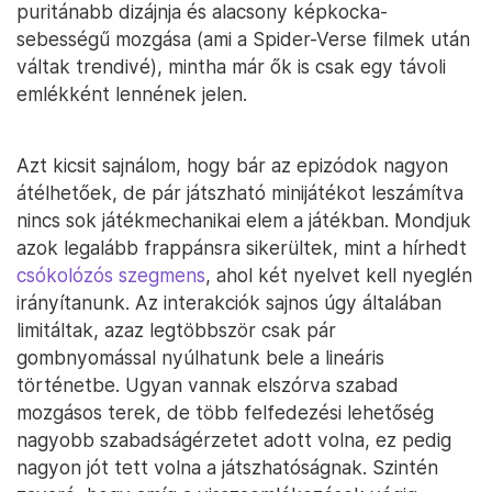
puritánabb dizájnja és alacsony képkocka-
sebességű mozgása (ami a Spider-Verse filmek után
váltak trendivé), mintha már ők is csak egy távoli
emlékként lennének jelen.
Azt kicsit sajnálom, hogy bár az epizódok nagyon
átélhetőek, de pár játszható minijátékot leszámítva
nincs sok játékmechanikai elem a játékban. Mondjuk
azok legalább frappánsra sikerültek, mint a hírhedt
csókolózós szegmens
, ahol két nyelvet kell nyeglén
irányítanunk. Az interakciók sajnos úgy általában
limitáltak, azaz legtöbbször csak pár
gombnyomással nyúlhatunk bele a lineáris
történetbe. Ugyan vannak elszórva szabad
mozgásos terek, de több felfedezési lehetőség
nagyobb szabadságérzetet adott volna, ez pedig
nagyon jót tett volna a játszhatóságnak. Szintén