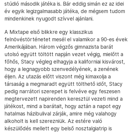
stúdió második játéka is. Bár eddig simán ez az idei
év egyik legizgalmasabb játéka, de mégsem tudom
mindenkinek nyugodt szívvel ajánlani.
A Mixtape első blikkre egy klasszikus
felnövéstörténetet mesél el valamikor a 90-es évek
Amerikájában. Három végzős gimnazista barát
utolsó együtt töltött napján vezet végig, mielőtt a
főhős, Stacy végleg elhagyja a kaliforniai kisvárost,
hogy a legnagyobb szenvedélyének, a zenének
éljen. Az utazás előtt viszont még kimaxolja a
társaság a megmaradt együtt tölthető időt, Stacy
pedig narrátori szerepet is felvéve egy feszesen
megtervezett napirenden keresztül vezeti mind a
játékost, mind a barátait, hogy aztán a napot egy
hatalmas házibulival zárják, amire még valahogy
alkoholt is kell szerezniük. Az estére való
készülődés mellett egy belső nosztalgiatrip is