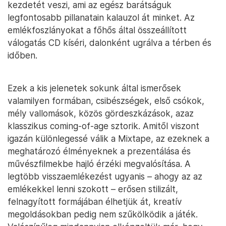
kezdetét veszi, ami az egész barátságuk
legfontosabb pillanatain kalauzol át minket. Az
emlékfoszlányokat a főhős által összeállított
válogatás CD kíséri, dalonként ugrálva a térben és
időben.
Ezek a kis jelenetek sokunk által ismerősek
valamilyen formában, csibészségek, első csókok,
mély vallomások, közös gördeszkázások, azaz
klasszikus coming-of-age sztorik. Amitől viszont
igazán különlegessé válik a Mixtape, az ezeknek a
meghatározó élményeknek a prezentálása és
művészfilmekbe hajló érzéki megvalósítása. A
legtöbb visszaemlékezést ugyanis – ahogy az az
emlékekkel lenni szokott – erősen stilizált,
felnagyított formájában élhetjük át, kreatív
megoldásokban pedig nem szűkölködik a játék.