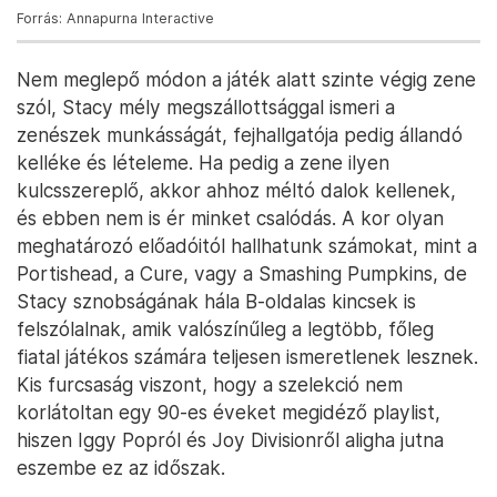
Forrás: Annapurna Interactive
Nem meglepő módon a játék alatt szinte végig zene
szól, Stacy mély megszállottsággal ismeri a
zenészek munkásságát, fejhallgatója pedig állandó
kelléke és lételeme. Ha pedig a zene ilyen
kulcsszereplő, akkor ahhoz méltó dalok kellenek,
és ebben nem is ér minket csalódás. A kor olyan
meghatározó előadóitól hallhatunk számokat, mint a
Portishead, a Cure, vagy a Smashing Pumpkins, de
Stacy sznobságának hála B-oldalas kincsek is
felszólalnak, amik valószínűleg a legtöbb, főleg
fiatal játékos számára teljesen ismeretlenek lesznek.
Kis furcsaság viszont, hogy a szelekció nem
korlátoltan egy 90-es éveket megidéző playlist,
hiszen Iggy Popról és Joy Divisionről aligha jutna
eszembe ez az időszak.