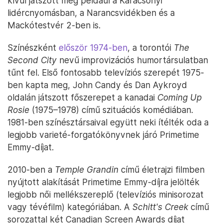
kívül játszott még például a Karácsonyi
lidércnyomásban, a Narancsvidékben és a
Mackótestvér 2-ben is.
Színészként
először 1974-ben
, a torontói
The
Second City
nevű improvizációs humortársulatban
tűnt fel. Első fontosabb televíziós szerepét 1975-
ben kapta meg, John Candy és Dan Aykroyd
oldalán játszott főszerepet a kanadai
Coming Up
Rosie
(1975–1978) című szituációs komédiában.
1981-ben színésztársaival együtt neki ítélték oda a
legjobb varieté-forgatókönyvnek járó Primetime
Emmy-díjat.
2010-ben a
Temple Grandin
című életrajzi filmben
nyújtott alakítását Primetime Emmy-díjra jelölték
legjobb női mellékszereplő (televíziós minisorozat
vagy tévéfilm) kategóriában. A
Schitt's Creek
című
sorozattal két Canadian Screen Awards díjat