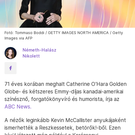
Fotó: Tommaso Boddi / GETTY IMAGES NORTH AMERICA / Getty
Images via AFP
Németh-Halász
Nikolett
71 éves korában meghalt Catherine O'Hara Golden
Globe- és kétszeres Emmy-díjas kanadai-amerikai
színésznő, forgatókönyvíró és humorista, írja az
ABC News.
A nézők leginkább Kevin McCallister anyukájaként
ismerhették a Reszkessetek, betörők!-ből. Ezen