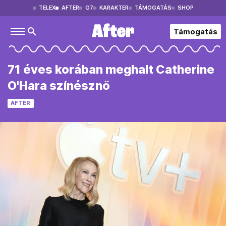
TELEX
AFTER
G7
KARAKTER
TÁMOGATÁS
SHOP
Támogatás
71 éves korában meghalt Catherine
O'Hara színésznő
AFTER