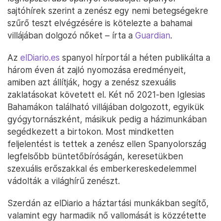
sajtóhírek szerint a zenész egy nemi betegségekre
szűrő teszt elvégzésére is kötelezte a bahamai
villájában dolgozó nőket – írta a
Guardian
.
Az
elDiario.es
spanyol hírportál a héten publikálta a
három éven át zajló nyomozása eredményeit,
amiben azt állítják, hogy a zenész szexuális
zaklatásokat követett el. Két nő 2021-ben Iglesias
Bahamákon található villájában dolgozott, egyikük
gyógytornászként, másikuk pedig a házimunkában
segédkezett a birtokon. Most mindketten
feljelentést is tettek a zenész ellen Spanyolország
legfelsőbb büntetőbíróságán, keresetükben
szexuális erőszakkal és emberkereskedelemmel
vádolták a világhírű zenészt.
Szerdán az elDiario a háztartási munkákban segítő,
valamint egy harmadik nő vallomását is közzétette