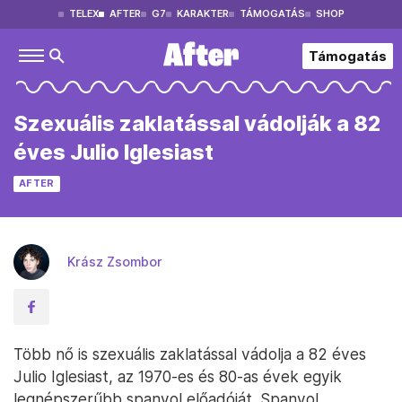
TELEX
AFTER
G7
KARAKTER
TÁMOGATÁS
SHOP
Támogatás
Szexuális zaklatással vádolják a 82
éves Julio Iglesiast
AFTER
Krász Zsombor
Több nő is szexuális zaklatással vádolja a 82 éves
Julio Iglesiast, az 1970-es és 80-as évek egyik
legnépszerűbb spanyol előadóját. Spanyol