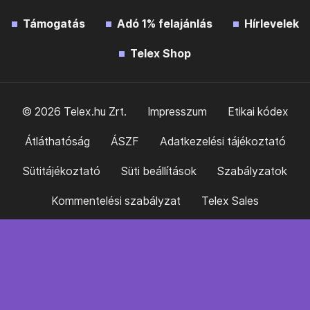
Támogatás
Adó 1% felajánlás
Hírlevelek
Telex Shop
© 2026 Telex.hu Zrt.
Impresszum
Etikai kódex
Átláthatóság
ÁSZF
Adatkezelési tájékoztató
Sütitájékoztató
Süti beállítások
Szabályzatok
Kommentelési szabályzat
Telex Sales