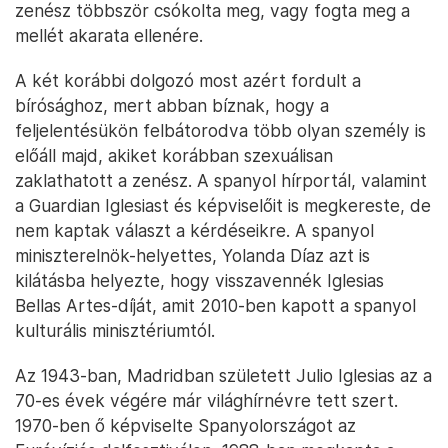
zenész többször csókolta meg, vagy fogta meg a
mellét akarata ellenére.
A két korábbi dolgozó most azért fordult a
bírósághoz, mert abban bíznak, hogy a
feljelentésükön felbátorodva több olyan személy is
előáll majd, akiket korábban szexuálisan
zaklathatott a zenész. A spanyol hírportál, valamint
a Guardian Iglesiast és képviselőit is megkereste, de
nem kaptak választ a kérdéseikre. A spanyol
miniszterelnök-helyettes, Yolanda Díaz azt is
kilátásba helyezte, hogy visszavennék Iglesias
Bellas Artes-díját, amit 2010-ben kapott a spanyol
kulturális minisztériumtól.
Az 1943-ban, Madridban született Julio Iglesias az a
70-es évek végére már világhírnévre tett szert.
1970-ben ő képviselte Spanyolországot az