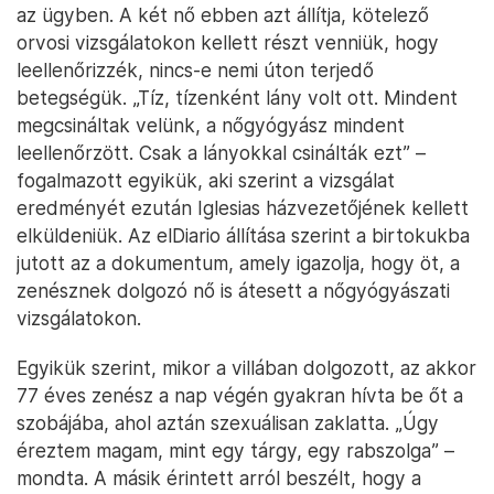
az ügyben. A két nő ebben azt állítja, kötelező
orvosi vizsgálatokon kellett részt venniük, hogy
leellenőrizzék, nincs-e nemi úton terjedő
betegségük. „Tíz, tízenként lány volt ott. Mindent
megcsináltak velünk, a nőgyógyász mindent
leellenőrzött. Csak a lányokkal csinálták ezt” –
fogalmazott egyikük, aki szerint a vizsgálat
eredményét ezután Iglesias házvezetőjének kellett
elküldeniük. Az elDiario állítása szerint a birtokukba
jutott az a dokumentum, amely igazolja, hogy öt, a
zenésznek dolgozó nő is átesett a nőgyógyászati
vizsgálatokon.
Egyikük szerint, mikor a villában dolgozott, az akkor
77 éves zenész a nap végén gyakran hívta be őt a
szobájába, ahol aztán szexuálisan zaklatta. „Úgy
éreztem magam, mint egy tárgy, egy rabszolga” –
mondta. A másik érintett arról beszélt, hogy a