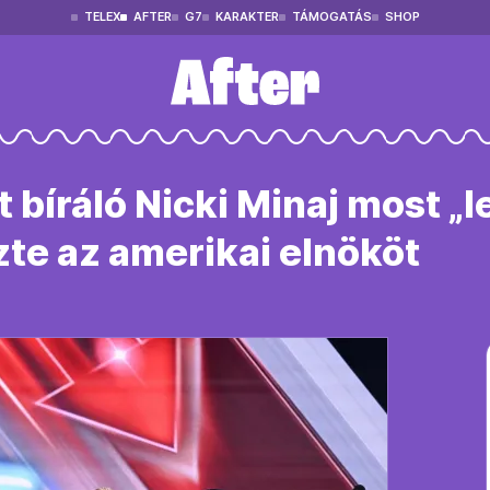
TELEX
AFTER
G7
KARAKTER
TÁMOGATÁS
SHOP
bíráló Nicki Minaj most „
te az amerikai elnököt