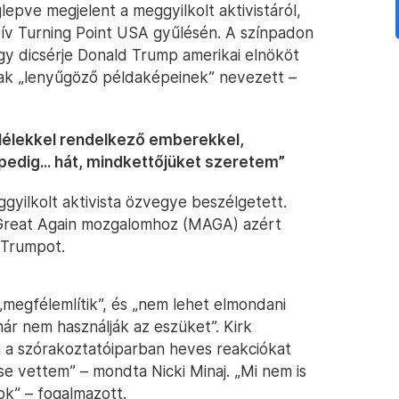
epve megjelent a meggyilkolt aktivistáról,
tív Turning Point USA gyűlésén. A színpadon
ogy dicsérje Donald Trump amerikai elnököt
rfiak „lenyűgöző példaképeinek” nevezett –
 lélekkel rendelkező emberekkel,
pedig... hát, mindkettőjüket szeretem”
ggyilkolt aktivista özvegye beszélgetett.
 Great Again mozgalomhoz (MAGA) azért
 Trumpot.
„megfélemlítik”, és „nem lehet elmondani
r nem használják az eszüket”. Kirk
 a szórakoztatóiparban heves reakciókat
e se vettem” – mondta Nicki Minaj. „Mi nem is
k” – fogalmazott.