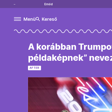
Emőd
Menü
Kereső
A korábban Trumpot 
példaképnek” nevez
AFTER