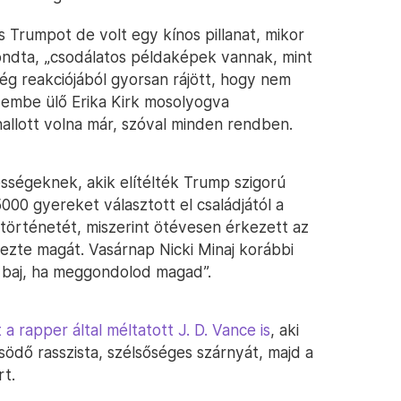
s Trumpot de volt egy kínos pillanat, mikor
mondta, „csodálatos példaképek vannak, mint
nség reakciójából gyorsan rájött, hogy nem
szembe ülő Erika Kirk mosolyogva
allott volna már, szóval minden rendben.
sségeknek, akik elítélték Trump szigorú
5000 gyereket választott el családjától a
 történetét, miszerint ötévesen érkezett az
vezte magát. Vasárnap Nicki Minaj korábbi
 baj, ha meggondolod magad”.
t a rapper által méltatott J. D. Vance is
, aki
ősödő rasszista, szélsőséges szárnyát, majd a
t.