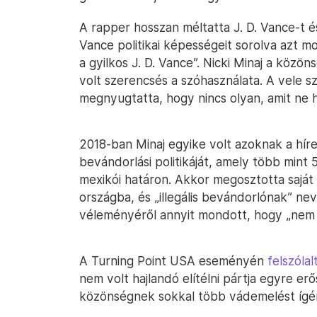
A rapper hosszan méltatta J. D. Vance-t é
Vance politikai képességeit sorolva azt 
a gyilkos J. D. Vance”. Nicki Minaj a közö
volt szerencsés a szóhasználata. A vele 
megnyugtatta, hogy nincs olyan, amit ne h
2018-ban Minaj egyike volt azoknak a híre
bevándorlási politikáját, amely több mint 
mexikói határon. Akkor megosztotta saját
országba, és „illegális bevándorlónak” ne
véleményéről annyit mondott, hogy „nem
A Turning Point USA eseményén
felszólal
nem volt hajlandó elítélni pártja egyre er
közönségnek sokkal több vádemelést ígér