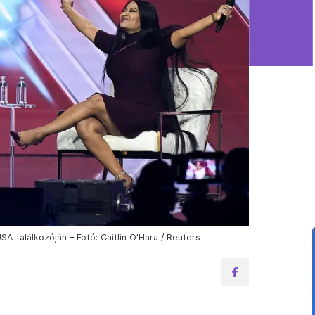
SA találkozóján – Fotó: Caitlin O'Hara / Reuters