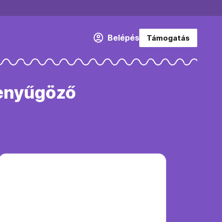
Belépés
Támogatás
lenyűgöző