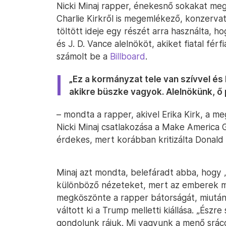
Nicki Minaj rapper, énekesnő sokakat megl
Charlie Kirkről is megemlékező, konzerva
töltött ideje egy részét arra használta, h
és J. D. Vance alelnököt, akiket fiatal fé
számolt be a
Billboard
.
„Ez a kormányzat tele van szívvel és
akikre büszke vagyok. Alelnökünk, ő 
– mondta a rapper, akivel Erika Kirk, a me
Nicki Minaj csatlakozása a Make America
érdekes, mert korábban kritizálta Donald
Minaj azt mondta, belefáradt abba, hogy 
különböző nézeteket, mert az emberek má
megköszönte a rapper bátorságát, miután
váltott ki a Trump melletti kiállása. „Észr
gondolunk rájuk. Mi vagyunk a menő sráco