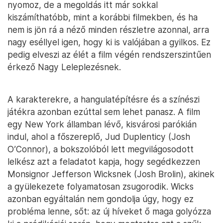
nyomoz, de a megoldás itt már sokkal
kiszámíthatóbb, mint a korábbi filmekben, és ha
nem is jön rá a néző minden részletre azonnal, arra
nagy eséllyel igen, hogy ki is valójában a gyilkos. Ez
pedig elveszi az élét a film végén rendszerszintűen
érkező Nagy Leleplezésnek.
A karakterekre, a hangulatépítésre és a színészi
játékra azonban ezúttal sem lehet panasz. A film
egy New York államban lévő, kisvárosi parókián
indul, ahol a főszereplő, Jud Duplenticy (Josh
O’Connor), a bokszolóból lett megvilágosodott
lelkész azt a feladatot kapja, hogy segédkezzen
Monsignor Jefferson Wicksnek (Josh Brolin), akinek
a gyülekezete folyamatosan zsugorodik. Wicks
azonban egyáltalán nem gondolja úgy, hogy ez
probléma lenne, sőt: az új híveket ő maga golyózza