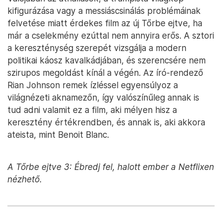
kifigurázása vagy a messiáscsinálás problémáinak
felvetése miatt érdekes film az új Tőrbe ejtve, ha
már a cselekmény ezúttal nem annyira erős. A sztori
a kereszténység szerepét vizsgálja a modern
politikai káosz kavalkádjában, és szerencsére nem
szirupos megoldást kínál a végén. Az író-rendező
Rian Johnson remek ízléssel egyensúlyoz a
világnézeti aknamezőn, így valószínűleg annak is
tud adni valamit ez a film, aki mélyen hisz a
keresztény értékrendben, és annak is, aki akkora
ateista, mint Benoit Blanc.
A Tőrbe ejtve 3: Ébredj fel, halott ember a Netflixen
nézhető.