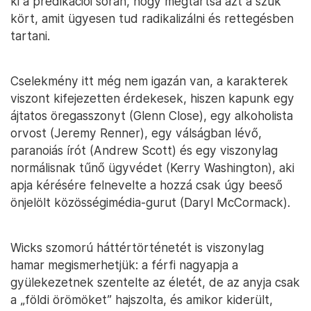
ki a prédikációi során, hogy megtartsa azt a szűk
kört, amit ügyesen tud radikalizálni és rettegésben
tartani.
Cselekmény itt még nem igazán van, a karakterek
viszont kifejezetten érdekesek, hiszen kapunk egy
ájtatos öregasszonyt (Glenn Close), egy alkoholista
orvost (Jeremy Renner), egy válságban lévő,
paranoiás írót (Andrew Scott) és egy viszonylag
normálisnak tűnő ügyvédet (Kerry Washington), aki
apja kérésére felnevelte a hozzá csak úgy beeső
önjelölt közösségimédia-gurut (Daryl McCormack).
Wicks szomorú háttértörténetét is viszonylag
hamar megismerhetjük: a férfi nagyapja a
gyülekezetnek szentelte az életét, de az anyja csak
a „földi örömöket” hajszolta, és amikor kiderült,