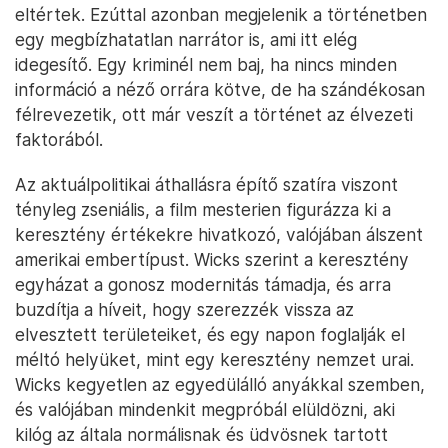
eltértek. Ezúttal azonban megjelenik a történetben
egy megbízhatatlan narrátor is, ami itt elég
idegesítő. Egy kriminél nem baj, ha nincs minden
információ a néző orrára kötve, de ha szándékosan
félrevezetik, ott már veszít a történet az élvezeti
faktorából.
Az aktuálpolitikai áthallásra építő szatíra viszont
tényleg zseniális, a film mesterien figurázza ki a
keresztény értékekre hivatkozó, valójában álszent
amerikai embertípust. Wicks szerint a keresztény
egyházat a gonosz modernitás támadja, és arra
buzdítja a híveit, hogy szerezzék vissza az
elvesztett területeiket, és egy napon foglalják el
méltó helyüket, mint egy keresztény nemzet urai.
Wicks kegyetlen az egyedülálló anyákkal szemben,
és valójában mindenkit megpróbál elüldözni, aki
kilóg az általa normálisnak és üdvösnek tartott