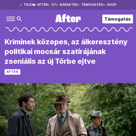
TELEX
AFTER
G7
KARAKTER
TÁMOGATÁS
SHOP
Támogatás
Kriminek közepes, az álkeresztény
politikai mocsár szatírájának
zseniális az új Tőrbe ejtve
AFTER