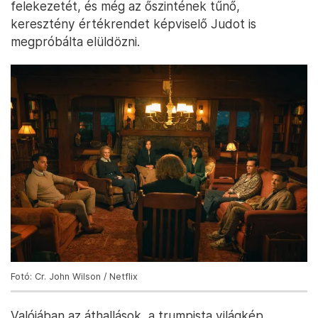
felekezetét, és még az őszintének tűnő,
keresztény értékrendet képviselő Judot is
megpróbálta elüldözni.
Fotó: Cr. John Wilson / Netflix
Valójában az áthallások, a trumpista világkép