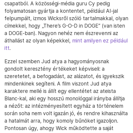
csapatból. A közösségi-média guru Cy pedig
folyamatosan gyártja a kontentet, például AI-jal
felpumpált, izmos Wicksről szóló tartalmakkal, olyan
címekkel, hogy „There’s G-O-D in DOGE” (van isten
a DOGE-ban). Nagyon nehéz nem észrevenni az
áthallást az olyan képekkel,
mint amilyen ez például
itt
.
Ezzel szemben Jud atya a hagyományosnak
gondolt keresztény értékeket képviseli: a
szeretetet, a befogadást, az alázatot, és igyekszik
mindenkinek segíteni. A film viszont Jud atya
karaktere mellé is állít egy ellentétet az ateista
Blanc-kal, aki egy hosszú monológgal irányba állítja
a nézőt: az intézményesített egyház a történelem
során soha nem volt igazán jó, és rendre kihasználta
a hatalmát arra, hogy komoly bűnöket igazoljon.
Pontosan úgy, ahogy Wick működtette a saját