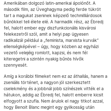
Amerikában dolgozó latin-amerikai ápolónőt. A
második film, az Üveghagyma pedig ferde tükröt
tart a magukat zseninek képzelő techmilliárdosok
bűnökkel teli élete elé. A harmadik rész, az Ébredj
fel, halott ember egy diszfunkcionális kisvárosi
felekezetről szól, amit a helyi pap ügyesen
radikalizál például a „feminista, marxista kurvák”
ellenségképével – úgy, hogy közben az egyházi
vezető velejéig romlott, kapzsi, és nem fél
kiteregetni a szintén nyakig bűnös hívők
szennyesét.
Amíg a korábbi filmeket nem ez az áthallás, hanem a
zseniális történet, a nagyon jól szerkesztett
cselekmény és a jobbnál jobb színészek vitték el a
hátukon, addig az Ébredj fel, halott emberre kicsit
elfogyott a szufla. Nem árulok el nagy titkot azzal,
hogy Benoit Blanc megint egy gyilkosság után