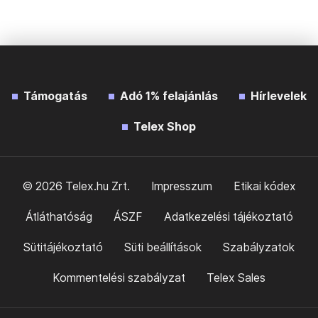
Támogatás
Adó 1% felajánlás
Hírlevelek
Telex Shop
© 2026 Telex.hu Zrt.
Impresszum
Etikai kódex
Átláthatóság
ÁSZF
Adatkezelési tájékoztató
Sütitájékoztató
Süti beállítások
Szabályzatok
Kommentelési szabályzat
Telex Sales