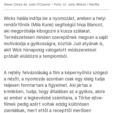
Glenn Close és Josh O’Connor – Fotó: Cr. John Wilson / Netflix
Wicks halála indítja be a nyomozást, amiben a helyi
rendőrfőnök (Mila Kunis) segítségül hívja Blancot,
aki megpróbálja kibogozni a kusza szálakat.
Természetesen minden szereplőnek megvan a saját
motivációja a gyilkosságra, köztük Jud atyának is,
akit Wick hónapokig válogatott módszerekkel
próbált elüldözni a templomból.
A rejtély felvázolásáig a film a képernyőhöz szögezi
a nézőt, a nyomozás azonban csak egy ideig tudja
teljesen fenntartani a figyelmet. Aki jártas a
krimikben, tudja, hogy általában az a gyilkos, akire
az ember a legkevésbé számítana, a Tőrbe ejtve-
filmek pedig azért voltak eddig különösen
zseniálisak, mert ettől a recepttől merőben