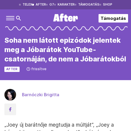
TELEX
AFTER
G7
KARAKTER
TÁMOGATÁS
SHOP
Támogatás
Soha nem látott epizódok jelentek
meg a Jóbarátok YouTube-
csatornáján, de nem a Jóbarátokból
frissítve
AFTER
Barnóczki Brigitta
„Joey új barátnője megtudja a múltját”, „Joey a