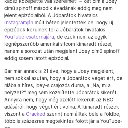
káosz közepette vall szerelmet” – két cím a Joey
című spinoff második évadának eddig meg nem
jelent epizódjaiból. A Jóbarátok hivatalos
Instagramján
múlt héten jelentették be, hogy új
epizódok kerülnek fel a Jóbarátok hivatalos
YouTube-csatornájára
, de ezek nem az egyik
legnépszerűbb amerikai sitcom kimaradt részei,
hanem a sorozat után megjelent Joey című spinoff
eddig sosem látott epizódjai.
Bár már annak is 21 éve, hogy a Joey megjelent,
nem sokkal azután, hogy a Jóbarátok véget ért, de
hiába a híres, joey-s csajozós duma, a „Na, mi a
helyzet?” meg sem közelítette Jóbarátok sikerét.
Annyira nem, hogy még azelőtt lekerült az NBC
adásáról, hogy véget ért volna. A kimaradt részek
viszont a
Cracked
szerint nem álltak bele a földbe,
több is százezres megtekintés fölött jár a YouTube-