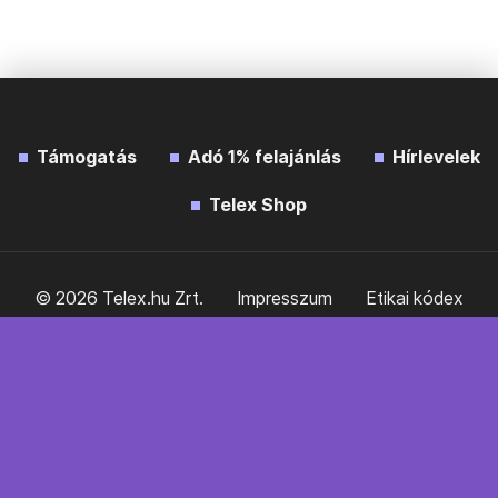
Támogatás
Adó 1% felajánlás
Hírlevelek
Telex Shop
© 2026 Telex.hu Zrt.
Impresszum
Etikai kódex
Átláthatóság
ÁSZF
Adatkezelési tájékoztató
Sütitájékoztató
Süti beállítások
Szabályzatok
Kommentelési szabályzat
Telex Sales