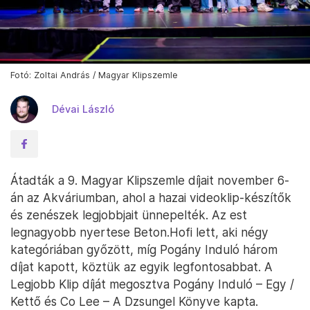
Fotó: Zoltai András / Magyar Klipszemle
Dévai László
Átadták a 9. Magyar Klipszemle díjait november 6-
án az Akváriumban, ahol a hazai videoklip-készítők
és zenészek legjobbjait ünnepelték. Az est
legnagyobb nyertese Beton.Hofi lett, aki négy
kategóriában győzött, míg Pogány Induló három
díjat kapott, köztük az egyik legfontosabbat. A
Legjobb Klip díját megosztva Pogány Induló – Egy /
Kettő és Co Lee – A Dzsungel Könyve kapta.