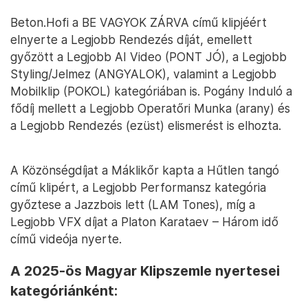
Beton.Hofi a BE VAGYOK ZÁRVA című klipjéért
elnyerte a Legjobb Rendezés díját, emellett
győzött a Legjobb AI Video (PONT JÓ), a Legjobb
Styling/Jelmez (ANGYALOK), valamint a Legjobb
Mobilklip (POKOL) kategóriában is. Pogány Induló a
fődíj mellett a Legjobb Operatőri Munka (arany) és
a Legjobb Rendezés (ezüst) elismerést is elhozta.
A Közönségdíjat a Máklikőr kapta a Hűtlen tangó
című klipért, a Legjobb Performansz kategória
győztese a Jazzbois lett (LAM Tones), míg a
Legjobb VFX díjat a Platon Karataev – Három idő
című videója nyerte.
A 2025-ös Magyar Klipszemle nyertesei
kategóriánként: