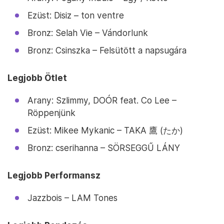
Ezüst: Disiz – ton ventre
Bronz: Selah Vie – Vándorlunk
Bronz: Csinszka – Felsütött a napsugára
Legjobb Ötlet
Arany: Szlimmy, DOÓR feat. Co Lee –
Röppenjünk
Ezüst: Mikee Mykanic – TAKA 鷹 (たか)
Bronz: cserihanna – SÖRSEGGŰ LÁNY
Legjobb Performansz
Jazzbois – LAM Tones