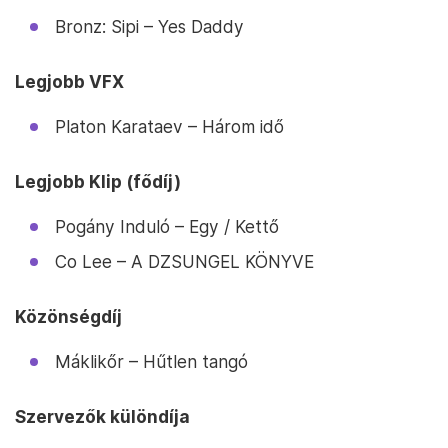
Bronz: Sipi – Yes Daddy
Legjobb VFX
Platon Karataev – Három idő
Legjobb Klip (fődíj)
Pogány Induló – Egy / Kettő
Co Lee – A DZSUNGEL KÖNYVE
Közönségdíj
Máklikőr – Hűtlen tangó
Szervezők különdíja