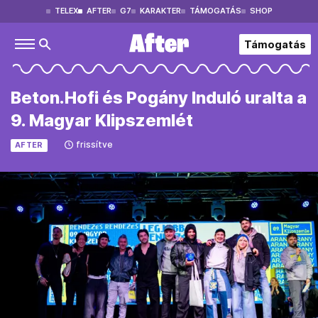
TELEX
AFTER
G7
KARAKTER
TÁMOGATÁS
SHOP
Támogatás
Beton.Hofi és Pogány Induló uralta a
9. Magyar Klipszemlét
frissítve
AFTER