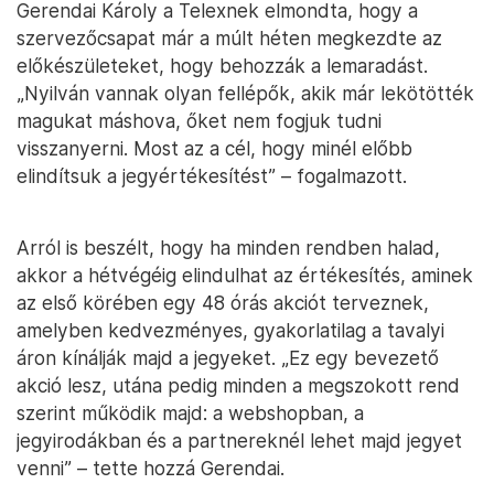
Gerendai Károly a Telexnek elmondta, hogy a
szervezőcsapat már a múlt héten megkezdte az
előkészületeket, hogy behozzák a lemaradást.
„Nyilván vannak olyan fellépők, akik már lekötötték
magukat máshova, őket nem fogjuk tudni
visszanyerni. Most az a cél, hogy minél előbb
elindítsuk a jegyértékesítést” – fogalmazott.
Arról is beszélt, hogy ha minden rendben halad,
akkor a hétvégéig elindulhat az értékesítés, aminek
az első körében egy 48 órás akciót terveznek,
amelyben kedvezményes, gyakorlatilag a tavalyi
áron kínálják majd a jegyeket. „Ez egy bevezető
akció lesz, utána pedig minden a megszokott rend
szerint működik majd: a webshopban, a
jegyirodákban és a partnereknél lehet majd jegyet
venni” – tette hozzá Gerendai.