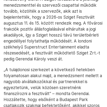
menedzsmenttel és szervezői csapattal működik
tovább, közölték a szervezők, akik azt is
bejelentették, hogy a 2026-os Sziget Fesztivált
augusztus 11. és 15. között rendezik meg. A fővárosi
frakciók pozitív állásfoglalásával elhárultak a jogi
akadályok, így a Sziget hosszú távú területbérleti
engedéllyel folytathatja működését. A londoni
székhelyű Superstruct Entertainment eladta
részesedését, a fesztivált működtető Sziget Zrt.-t
pedig Gerendai Károly veszi át.
„A tulajdonosi szerkezet a következő hetekben
folyamatosan alakul majd, a menedzsment mellett a
nagyobb alvállalkozókkal és partnerekkel is
egyeztetünk, velük közösen szeretnénk
finanszírozni a fesztivált” – mondta Gerendai.
Hozzátette, hogy elsőként a Budapest Park
csatlakozik szakmai befektetőként, akikkel szoros