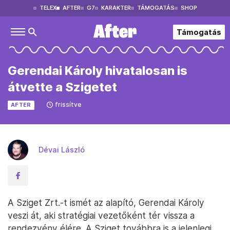
TELEX
AFTER
G7
KARAKTER
TÁMOGATÁS
SHOP
Támogatás
Gerendai Károly hivatalosan is
átvette a Szigetet
frissítve
AFTER
Dévai László
A Sziget Zrt.-t ismét az alapító, Gerendai Károly
veszi át, aki stratégiai vezetőként tér vissza a
rendezvény élére. A Sziget továbbra is a jelenlegi