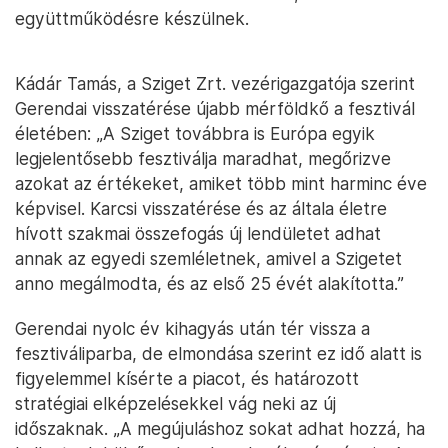
együttműködésre készülnek.
Kádár Tamás, a Sziget Zrt. vezérigazgatója szerint
Gerendai visszatérése újabb mérföldkő a fesztivál
életében: „A Sziget továbbra is Európa egyik
legjelentősebb fesztiválja maradhat, megőrizve
azokat az értékeket, amiket több mint harminc éve
képvisel. Karcsi visszatérése és az általa életre
hívott szakmai összefogás új lendületet adhat
annak az egyedi szemléletnek, amivel a Szigetet
anno megálmodta, és az első 25 évét alakította.”
Gerendai nyolc év kihagyás után tér vissza a
fesztiváliparba, de elmondása szerint ez idő alatt is
figyelemmel kísérte a piacot, és határozott
stratégiai elképzelésekkel vág neki az új
időszaknak. „A megújuláshoz sokat adhat hozzá, ha