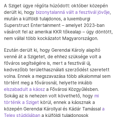
A Sziget ügye régóta húzódott: október közepén
derült ki, hogy
bizonytalanná vált a fesztivál jövője
,
miután a külföldi tulajdonos, a luxemburgi
Superstruct Entertainment – amelyet 2023-ban
vásárolt fel az amerikai KKR tőkealap – úgy döntött,
nem vállal több kockázatot Magyarországon.
Ezután derült ki, hogy Gerendai Károly alapító
venné át a Szigetet, de ehhez szüksége volt a
főváros segítségére is, mert a fesztivál új,
kedvezőbb területhasználati szerződést szeretett
volna. Ennek a megszavazása több alkalommal sem
történt meg a fővárosnál, helyette inkább
elszabadult a káosz
a Fővárosi Közgyűlésben.
Sokáig az is nehezen volt követhető, hogy
mi
történik a Sziget
körül, ennek a káosznak a
közepén Gerendai Károllyal és Kádár Tamással
a
Telex stúdiójában
a külföldi tulajdonosok