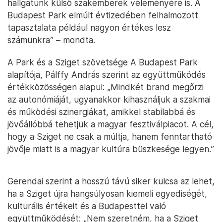
hallgatunk külső szakemberek véleményére is. A
Budapest Park elmúlt évtizedében felhalmozott
tapasztalata például nagyon értékes lesz
számunkra” – mondta.
A Park és a Sziget szövetsége A Budapest Park
alapítója, Pálffy András szerint az együttműködés
értékközösségen alapul: „Mindkét brand megőrzi
az autonómiáját, ugyanakkor kihasználjuk a szakmai
és működési szinergiákat, amikkel stabilabbá és
jövőállóbbá tehetjük a magyar fesztiválpiacot. A cél,
hogy a Sziget ne csak a múltja, hanem fenntartható
jövője miatt is a magyar kultúra büszkesége legyen.”
Gerendai szerint a hosszú távú siker kulcsa az lehet,
ha a Sziget újra hangsúlyosan kiemeli egyediségét,
kulturális értékeit és a Budapesttel való
együttműködését: „Nem szeretném, ha a Sziget