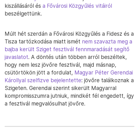
kiszállásáról és
a Fővárosi Közgyűlés vitáiról
beszélgettünk.
Múlt hét szerdán a Fővárosi Közgyűlés a Fidesz és a
Tisza tartózkodása miatt ismét
nem szavazta meg a
bajba került Sziget fesztivál fennmaradását segítő
javaslatot
. A döntés után többen arról beszéltek,
hogy nem lesz jövőre fesztivál, majd másnap,
csütörtökön jött a fordulat,
Magyar Péter Gerendai
Károllyal szelfizve bejelentette
: jövőre találkoznak a
Szigeten. Gerendai szerint sikerült Magyarral
kompromisszumra jutniuk, mindkét fél engedett, így
a fesztivál megvalósulhat jövőre.