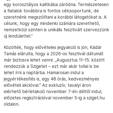
egy korosztályos kalitkába záródna. Természetesen
a fiatalok továbbra is fontos célcsoportunk, de
szeretnénk megszólítani a korábbi látogatókat is. A
célunk, hogy egy mindenki számára szerethető,
nemzetközi szinten is unikális fesztivált szervezzünk
új lendülettel.”
Közölték, hogy elővételes jegyakció is jön, Kádár
Tamás elárulta, hogy a 2026-os fesztivál dátumát
már biztosra lehet venni: „Augusztus 11–15. között
rendezzük a Szigetet – ezt már akár tollal is be
lehet írni a naptárba. Hamarosan indul a
jegyértékesítés is, egy 48 órás, kedvezményes
elővételi akcióval.” Az exkluzív, tavalyi áron
elérhető bérletakció november 7-én déltől indul,
előzetes regisztrációval november 5-ig a sziget.hu
oldalon.