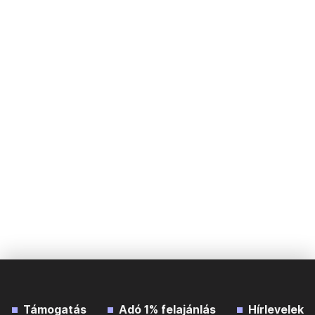
Támogatás
Adó 1% felajánlás
Hírlevelek