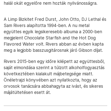
halál okát egyelőre nem hozták nyilvánosságra.
A Limp Bizkitet Fred Durst, John Otto, DJ Lethal és
Sam Rivers alapította 1994-ben. A nu metal
együttes egyik legsikeresebb albuma a 2000-ben
megjelent Chocolate Starfish and the Hot Dog
Flavored Water volt. Rivers abban az évben kapta
meg a legjobb basszusgitárosnak járó Gibson díjat.
Rivers 2015-ben egy időre kilépett az együttesből,
saját elmondása szerint a túlzott alkoholfogyasztás
következtében kialakult májbetegsége miatt.
Önéletrajzi könyvében azt nyilatkozta, hogy az
orvosok tanácsára abbahagyta az ivást, és sikeres
májátültetésen esett át.