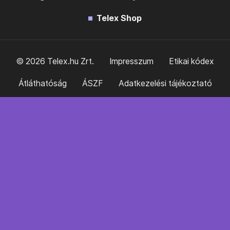
Telex Shop
© 2026 Telex.hu Zrt.
Impresszum
Etikai kódex
Átláthatóság
ÁSZF
Adatkezelési tájékoztató
Sütitájékoztató
Süti beállítások
Szabályzatok
Kommentelési szabályzat
Telex Sales