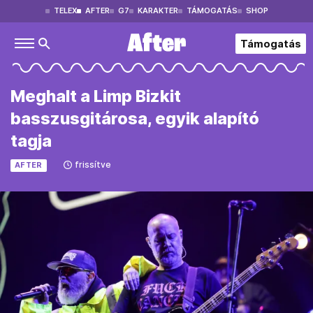
TELEX
AFTER
G7
KARAKTER
TÁMOGATÁS
SHOP
Támogatás
Meghalt a Limp Bizkit
basszusgitárosa, egyik alapító
tagja
frissítve
AFTER