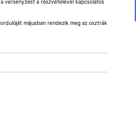
a a versenyzést a részvételével kapcsolatos
vfordulóját májusban rendezik meg az osztrák