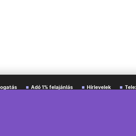
ogatás
Adó 1% felajánlás
Hírlevelek
Tele
Impresszum
Etikai kódex
Átláthatóság
ÁSZF
A
Süti beállítások
Szabályzatok
Kommentelési szabály