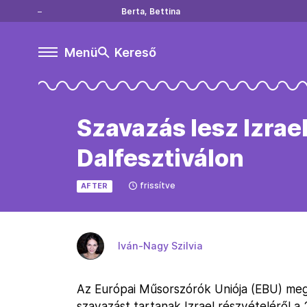
Berta, Bettina
Menü
Kereső
Szavazás lesz Izrael
Dalfesztiválon
frissítve
AFTER
Iván-Nagy Szilvia
Az Európai Műsorszórók Uniója (EBU) me
szavazást tartanak Izrael részvételéről a 