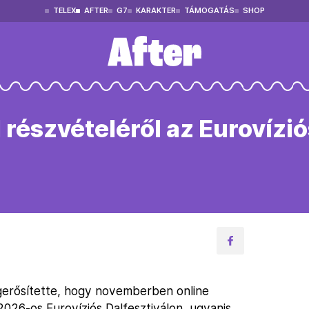
TELEX
AFTER
G7
KARAKTER
TÁMOGATÁS
SHOP
 részvételéről az Eurovízi
gerősítette, hogy novemberben online
2026-os Eurovíziós Dalfesztiválon, ugyanis