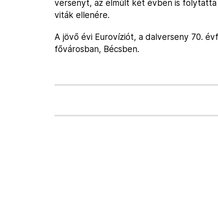
versenyt, az elmúlt két évben is folytatt
viták ellenére.
A jövő évi Eurovíziót, a dalverseny 70. é
fővárosban, Bécsben.