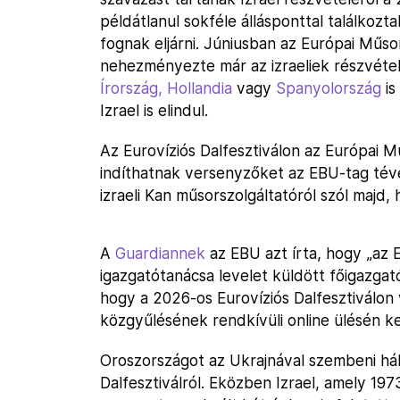
példátlanul sokféle állásponttal találko
fognak eljárni. Júniusban az Európai Műso
nehezményezte már az izraeliek részvéte
Írország,
Hollandia
vagy
Spanyolország
is
Izrael is elindul.
Az Eurovíziós Dalfesztiválon az Európai M
indíthatnak versenyzőket az EBU-tag tév
izraeli Kan műsorszolgáltatóról szól majd, 
A
Guardiannek
az EBU azt írta, hogy „az
igazgatótanácsa levelet küldött főigazgat
hogy a 2026-os Eurovíziós Dalfesztiválon 
közgyűlésének rendkívüli online ülésén ke
Oroszországot az Ukrajnával szembeni hábo
Dalfesztiválról. Eközben Izrael, amely 1