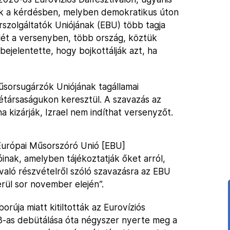
ztak a kérdésben, melyben demokratikus úton
rszolgáltatók Uniójának (EBU) több tagja
lét a versenyben, több ország, köztük
 bejelentette, hogy bojkottálják azt, ha
űsorsugárzók Uniójának tagállamai
étársaságukon keresztül. A szavazás az
ha kizárják, Izrael nem indíthat versenyzőt.
 Európai Műsorszóró Unió [EBU]
óinak, amelyben tájékoztatják őket arról,
való részvételről szóló szavazásra az EBU
rül sor november elején”.
rúja miatt kitiltották az Eurovíziós
973-as debütálása óta négyszer nyerte meg a