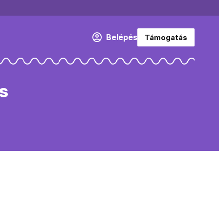
Belépés
Támogatás
ós