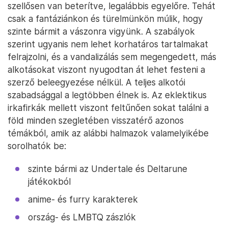
szellősen van beterítve, legalábbis egyelőre. Tehát
csak a fantáziánkon és türelmünkön múlik, hogy
szinte bármit a vászonra vigyünk. A szabályok
szerint ugyanis nem lehet korhatáros tartalmakat
felrajzolni, és a vandalizálás sem megengedett, más
alkotásokat viszont nyugodtan át lehet festeni a
szerző beleegyezése nélkül. A teljes alkotói
szabadsággal a legtöbben élnek is. Az eklektikus
irkafirkák mellett viszont feltűnően sokat találni a
föld minden szegletében visszatérő azonos
témákból, amik az alábbi halmazok valamelyikébe
sorolhatók be:
szinte bármi az Undertale és Deltarune
játékokból
anime- és furry karakterek
ország- és LMBTQ zászlók