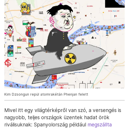
Kim Dzsongun repül atomrakétán Phenjan felett
Mivel itt egy világtérképről van szó, a versengés is
nagyobb, teljes országok üzentek hadat örök
riválisuknak: Spanyolország például
megszállta