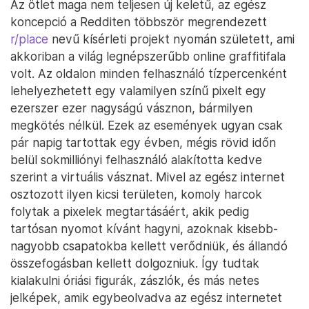
Az ötlet maga nem teljesen új keletű, az egész
koncepció a Redditen többször megrendezett
r/place
nevű kísérleti projekt nyomán született, ami
akkoriban a világ legnépszerűbb online graffitifala
volt. Az oldalon minden felhasználó tízpercenként
lehelyezhetett egy valamilyen színű pixelt egy
ezerszer ezer nagyságú vásznon, bármilyen
megkötés nélkül. Ezek az események ugyan csak
pár napig tartottak egy évben, mégis rövid időn
belül sokmilliónyi felhasználó alakította kedve
szerint a virtuális vásznat. Mivel az egész internet
osztozott ilyen kicsi területen, komoly harcok
folytak a pixelek megtartásáért, akik pedig
tartósan nyomot kívánt hagyni, azoknak kisebb-
nagyobb csapatokba kellett verődniük, és állandó
összefogásban kellett dolgozniuk. Így tudtak
kialakulni óriási figurák, zászlók, és más netes
jelképek, amik egybeolvadva az egész internetet