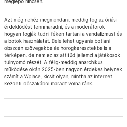
meglepő nincsen.
Azt még nehéz megmondani, meddig fog az óriási
érdeklődést fennmaradni, és a moderátorok
hogyan fogják tudni féken tartani a vandalizmust és
a botok használatát. Bele lehet ugyanis botlani
obszcén szövegekbe és horogkeresztekbe is a
térképen, de nem ez az attitűd jellemzi a játékosok
túlnyomó részét. A félig-meddig anarchikus
működése okán 2025-ben nagyon érdekes helynek
számít a Wplace, kicsit olyan, mintha az internet
kezdeti időszakából maradt volna ránk.