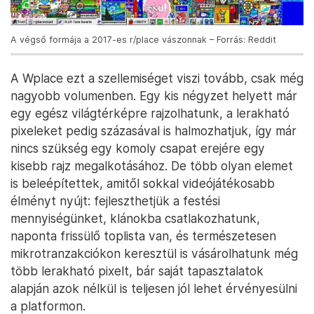
A végső formája a 2017-es r/place vászonnak – Forrás: Reddit
A Wplace ezt a szellemiséget viszi tovább, csak még
nagyobb volumenben. Egy kis négyzet helyett már
egy egész világtérképre rajzolhatunk, a lerakható
pixeleket pedig százasával is halmozhatjuk, így már
nincs szükség egy komoly csapat erejére egy
kisebb rajz megalkotásához. De több olyan elemet
is beleépítettek, amitől sokkal videójátékosabb
élményt nyújt: fejleszthetjük a festési
mennyiségünket, klánokba csatlakozhatunk,
naponta frissülő toplista van, és természetesen
mikrotranzakciókon keresztül is vásárolhatunk még
több lerakható pixelt, bár saját tapasztalatok
alapján azok nélkül is teljesen jól lehet érvényesülni
a platformon.