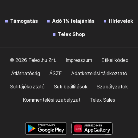
Támogatás
Adó 1% felajánlás
Hírlevelek
Telex Shop
© 2026 Telex.hu Zrt.
Impresszum
Etikai kódex
Átláthatóság
ÁSZF
Adatkezelési tájékoztató
Sütitájékoztató
Süti beállítások
Szabályzatok
Kommentelési szabályzat
Telex Sales