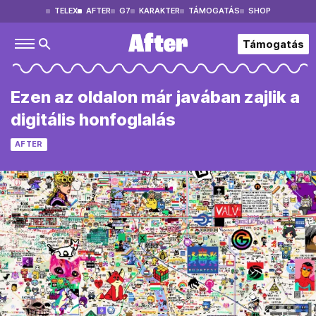
TELEX
AFTER
G7
KARAKTER
TÁMOGATÁS
SHOP
Támogatás
Ezen az oldalon már javában zajlik a
digitális honfoglalás
AFTER