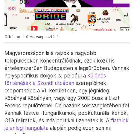
Orbán portré Hatvanpusztánál
Magyarországon is a rajzok a nagyobb
településeken koncentrálódnak, ezek közül is
értelemszerűen Budapesten a legsűrűbben. Vannak
helyspecifikus dolgok is, például a
Különös
történések a Szondi utcában
szereplőinek
csoportképe a VI. kerületben, egy jéghideg
Kőbányai Kőbányán, vagy egy 200E busz a Liszt
Ferenc repülőtérnél. De hazánk sok szegletében fel
vannak festve Hungarikumok, popkulturális ikonok,
O1G feliratok, és más politikai üzenetek is. A
fiatalok
jelenlegi hangulata
alapján pedig ezen semmi