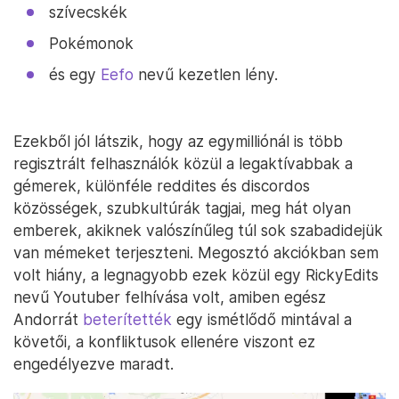
szívecskék
Pokémonok
és egy
Eefo
nevű kezetlen lény.
Ezekből jól látszik, hogy az egymilliónál is több
regisztrált felhasználók közül a legaktívabbak a
gémerek, különféle reddites és discordos
közösségek, szubkultúrák tagjai, meg hát olyan
emberek, akiknek valószínűleg túl sok szabadidejük
van mémeket terjeszteni. Megosztó akciókban sem
volt hiány, a legnagyobb ezek közül egy RickyEdits
nevű Youtuber felhívása volt, amiben egész
Andorrát
beterítették
egy ismétlődő mintával a
követői, a konfliktusok ellenére viszont ez
engedélyezve maradt.