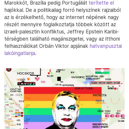
Marokkót, Brazília pedig Portugáliát
terítette el
hajókkal. De a politikailag forró helyszínek rajzaiból
az is érzékelhető, hogy az internet népének nagy
részét mennyire foglalkoztatja többek között az
izraeli-palesztin konfliktus, Jeffrey Epstein Karibi-
térségben található magánszigetei, vagy az itthoni
felhasználókat Orbán Viktor apjának
hatvanpusztai
lakóingatlanja
.