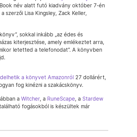
 Book név alatt futó kiadvány október 7-én
 a szerzői Lisa Kingsley, Zack Keller,
skönyv”, sokkal inkább „az édes és
zas kiterjesztése, amely emlékeztet arra,
ikor letetted a telefonodat”. A könyvben
jd.
ndelhetik a könyvet Amazonról
27 dollárért,
hogyan fog kinézni a szakácskönyv.
rábban a
Witcher
, a
RuneScape
, a
Stardew
alálható fogásokból is készültek már