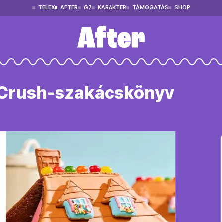
TELEX
AFTER
G7
KARAKTER
TÁMOGATÁS
SHOP
 Crush-szakácskönyv