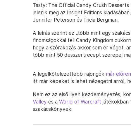
Tasty: The Official Candy Crush Desserts
jelenik meg az Insight Editions kiadásában,
Jennifer Peterson és Tricia Bergman.
A leírás szerint ez „több mint egy szakác
finomságokkal teli Candy Kingdom cukormá
hogy a szórakozás akkor sem ér véget, am
több mint 50 desszertrecept szerepel ma
A legelkötelezettebb rajongók
már előre
itt már képeket is lehet nézegetni arról, 
Nem ez az első ilyen kezdeményezés, ko
Valley
és a
World of Warcraft
játékokban t
szakácskönyvek.