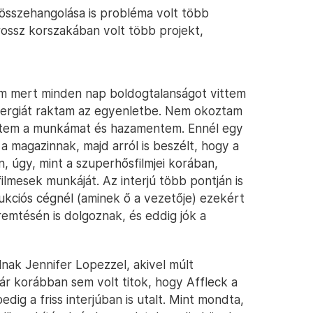
 összehangolása is probléma volt több
 rossz korszakában volt több projekt,
im mert minden nap boldogtalanságot vittem
ergiát raktam az egyenletbe. Nem okoztam
ztem a munkámat és hazamentem. Ennél egy
e a magazinnak, majd arról is beszélt, hogy a
, úgy, mint a szuperhősfilmjei korában,
ilmesek munkáját. Az interjú több pontján is
dukciós cégnél (aminek ő a vezetője) ezekért
emtésén is dolgoznak, és eddig jók a
lnak Jennifer Lopezzel, akivel múlt
ár korábban sem volt titok, hogy Affleck a
pedig a friss interjúban is utalt. Mint mondta,