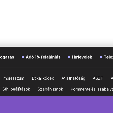
ogatás
Adó 1% felajánlás
Hírlevelek
Tele
Impresszum
Etikai kódex
Átláthatóság
ÁSZF
A
Süti beállítások
Szabályzatok
Kommentelési szabály