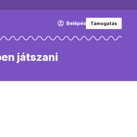
Belépés
Támogatás
en játszani