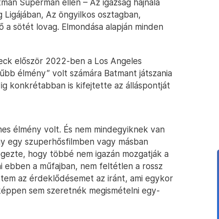
tman Superman ellen – Az igazság hajnala
g Ligájában, Az öngyilkos osztagban,
 ő a sötét lovag. Elmondása alapján minden
leck először 2022-ben a Los Angeles
yűbb élmény” volt számára Batmant játszania
ig konkrétabban is kifejtette az álláspontját
mes élmény volt. És nem mindegyiknek van
gy egy szuperhősfilmben vagy másban
zögezte, hogy többé nem igazán mozgatják a
i ebben a műfajban, nem feltétlen a rossz
ttem az érdeklődésemet az iránt, ami egykor
éppen sem szeretnék megismételni egy-