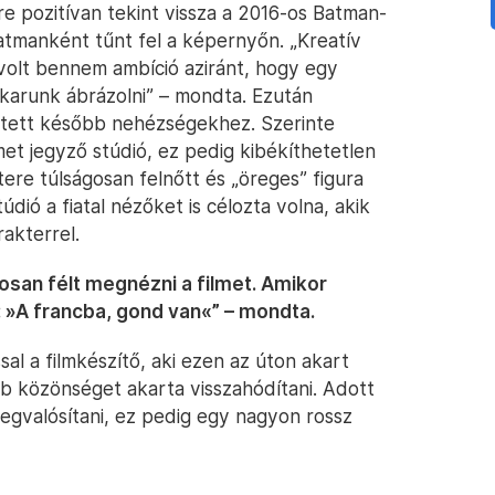
e pozitívan tekint vissza a 2016-os Batman-
atmanként tűnt fel a képernyőn. „Kreatív
volt bennem ambíció aziránt, hogy egy
karunk ábrázolni” – mondta. Ezután
etett később nehézségekhez. Szerinte
et jegyző stúdió, ez pedig kibékíthetetlen
tere túlságosan felnőtt és „öreges” figura
údió a fiatal nézőket is célozta volna, akik
akterrel.
gosan félt megnézni a filmet. Amikor
 »A francba, gond van«” – mondta.
l a filmkészítő, aki ezen az úton akart
bb közönséget akarta visszahódítani. Adott
egvalósítani, ez pedig egy nagyon rossz