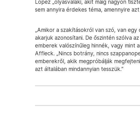
Lopez „olyasvalaki, akit máig nagyon tiszt
sem annyira érdekes téma, amennyire azt 
„Amikor a szakításokról van szó, van egy 
akarjuk azonosítani. De őszintén szólva a
emberek valószínűleg hinnék, vagy mint 
Affleck. „Nincs botrány, nincs szappanoper
emberekről, akik megpróbálják megfejteni
azt általában mindannyian tesszük.”