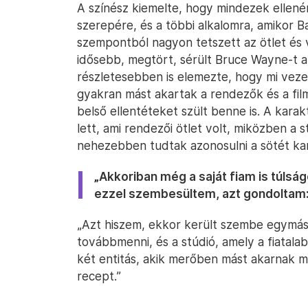
A színész kiemelte, hogy mindezek ellenér
szerepére, és a többi alkalomra, amikor B
szempontból nagyon tetszett az ötlet és 
idősebb, megtört, sérült Bruce Wayne-t a
részletesebben is elemezte, hogy mi vez
gyakran mást akartak a rendezők és a film
belső ellentéteket szült benne is. A karak
lett, ami rendezői ötlet volt, miközben a st
nehezebben tudtak azonosulni a sötét kar
„Akkoriban még a saját fiam is túlsá
ezzel szembesültem, azt gondoltam:
„Azt hiszem, ekkor került szembe egymássa
továbbmenni, és a stúdió, amely a fiatala
két entitás, akik merőben mást akarnak m
recept.”