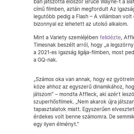
ban játszotta először Bruce Wayne-t a Ba
című filmben, aztán megfordult Az Igazsá
legutóbb pedig a Flash – A villámban volt
bizonnyal ez lehetett az utolsó alkalom.
Mint a Variety szemléjében
felidézte
, Aff
Timesnak beszélt arról, hogy „a legszörn
a 2021-es Igazság ligája-filmben, most ped
a GQ-nak.
„Számos oka van annak, hogy ez gyötrel
köze ahhoz az egyszerű dinamikához, ho
játszom” – mondta Affleck, aki azért les
szuperhősfilmek. „Nem akarok újra játszan
tapasztalatok miatt. Egyszerűen elveszte
érdekes volt benne számomra. De semmik
egy ilyen élményt.”