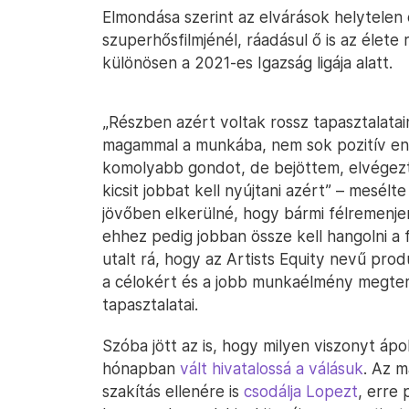
Elmondása szerint az elvárások helytelen
szuperhősfilmjénél, ráadásul ő is az élete
különösen a 2021-es Igazság ligája alatt.
„Részben azért voltak rossz tapasztalata
magammal a munkába, nem sok pozitív en
komolyabb gondot, de bejöttem, elvége
kicsit jobbat kell nyújtani azért” – mesélt
jövőben elkerülné, hogy bármi félremenjen
ehhez pedig jobban össze kell hangolni a f
utalt rá, hogy az Artists Equity nevű pro
a célokért és a jobb munkaélmény megter
tapasztalatai.
Szóba jött az is, hogy milyen viszonyt ápo
hónapban
vált hivatalossá a válásuk
. Az m
szakítás ellenére is
csodálja Lopezt
, erre 