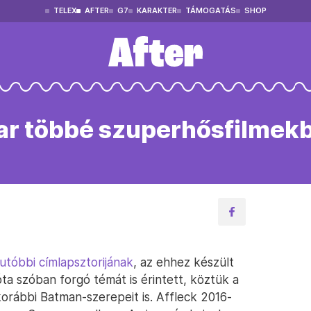
TELEX
AFTER
G7
KARAKTER
TÁMOGATÁS
SHOP
ar többé szuperhősfilmekb
utóbbi címlapsztorijának
, az ehhez készült
ta szóban forgó témát is érintett, köztük a
korábbi Batman-szerepeit is. Affleck 2016-