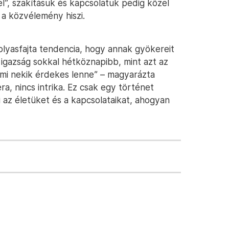
el”, szakításuk és kapcsolatuk pedig közel
a közvélemény hiszi.
olyasfajta tendencia, hogy annak gyökereit
z igazság sokkal hétköznapibb, mint azt az
ami nekik érdekes lenne” – magyarázta
a, nincs intrika. Ez csak egy történet
 az életüket és a kapcsolataikat, ahogyan