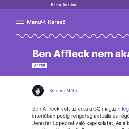
Berta, Bettina
Menü
Kereső
Ben Affleck nem ak
AFTER
Kersner Máté
Ben Affleck volt az arca a GQ magazin
leg
interjúban pedig rengeteg aktuális és régó
Jennifer Lopezzel való kapcsolatát, és a 