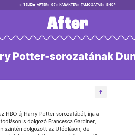
TELEX
AFTER
G7
KARAKTER
TÁMOGATÁS
SHOP
ry Potter-sorozatának Du
z HBO új Harry Potter sorozatából, írja a
tódláson is dolgozó Francesca Gardiner,
n szintén dolgozott az Utódláson, de