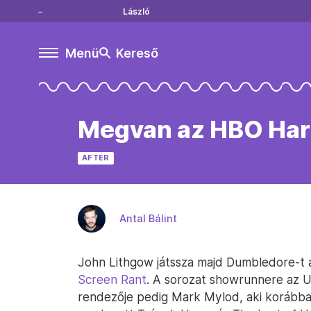
László
Menü
Kereső
Megvan az HBO Har
AFTER
Antal Bálint
John Lithgow játssza majd Dumbledore-t a
Screen Rant
. A sorozat showrunnere az U
rendezője pedig Mark Mylod, aki korábba