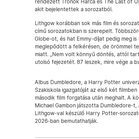
rendezett Trónok Harca és The Last of Us
akit bejelentettek a sorozatból.
Lithgow korábban sok más film és sorozat
című sorozatokban is szerepelt. Többszörö
Globe-ot, és hat Emmy-díjat pedig meg is
meglepődött a felkérésen, de örömmel tes
miatt. „Nem volt könnyű döntés, attól tar
utolsó fejezetét. 87 leszek, mire vége a b
Albus Dumbledore, a Harry Potter unive
Szakiskola igazgatóját az első két filmben 
második film forgatása után meghalt. A k
Michael Gambon játszotta Dumbledore-t, 
Lithgow-val készülő Harry Potter-sorozato
2026-ban bemutathatják.