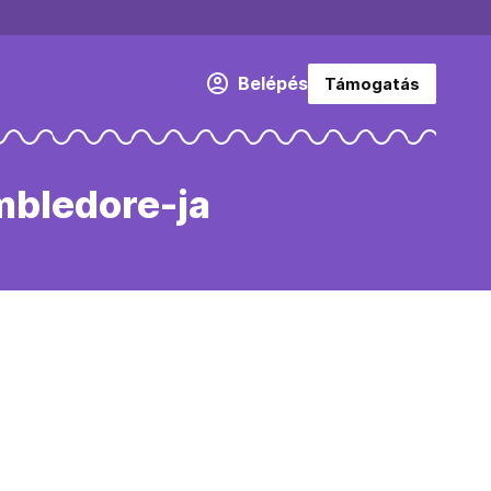
Belépés
Támogatás
mbledore-ja