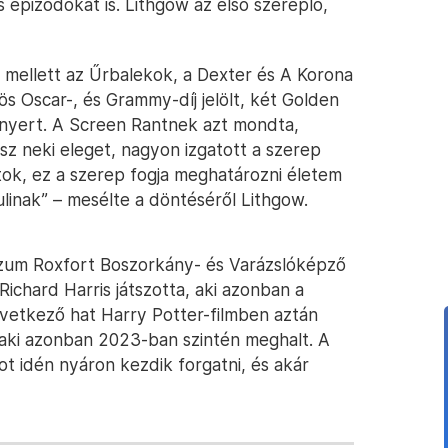
 epizódokat is. Lithgow az első szereplő,
 mellett az Űrbalekok, a Dexter és A Korona
s Oscar-, és Grammy-díj jelölt, két Golden
 nyert. A Screen Rantnek azt mondta,
z neki eleget, nagyon izgatott a szerep
tok, ez a szerep fogja meghatározni életem
ulinak” – mesélte a döntéséről Lithgow.
rzum Roxfort Boszorkány- és Varázslóképző
Richard Harris játszotta, aki azonban a
övetkező hat Harry Potter-filmben aztán
aki azonban 2023-ban szintén meghalt. A
t idén nyáron kezdik forgatni, és akár