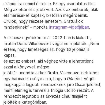
számomra semmi értelme. Ez egy csodálatos film.
Még az elsőnél is jobb volt. Azok az emberek, akik
elismeréseket kaptak, biztosan megérdemlik.
Örülök, hogy részese lehettem. Gratulálok
mindenkinek” – mondta
Instagram-videójában
.
A színész egyébként már 2023-ban is kiakadt,
miután Denis Villeneuve-t végül nem jelölték. „Nem
értem, hogy lehetséges az, hogy tíz jelölést is
kapsz,
és azt az embert, aki véghez vitte a lehetetlent
azzal a könyvvel, mégse
jelölik” – mondta akkor Brolin. Villeneuve-nek lehet
egy harmadik esélye arra, hogy a
Dűné
ért végül
megkapja a legjobb rendezőknek járó Oscar-jelölést,
mert jelenleg is tervezi a trilógia utolsó részét. A
rendezőt legutóbb az
Érkezés
című filmjéért
jelölték a kategóriában.