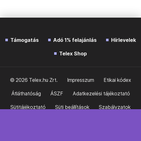
Támogatás
Adó 1% felajánlás
Hírlevelek
Telex Shop
© 2026 Telex.hu Zrt.
Impresszum
Etikai kódex
Átláthatóság
ÁSZF
Adatkezelési tájékoztató
Sütitájékoztató
Süti beállítások
Szabályzatok
Kommentelési szabályzat
Telex Sales