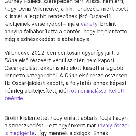
Gurney Halleck szerepében tért vissza, nem érti,
hogy Denis Villeneuve, a film rendezője miért esett
ki ismét a legjobb rendezőnek járó Oscar-díj
jelöltjeinek versenyéből – írja a
Variety
. Brolint
annyira felháborította a döntés, hogy bejelentette:
még a színészkedést is abbahagyja.
Villeneuve 2022-ben pontosan ugyanígy járt, a
Dűne
első részéért végül szintén nem kapott
Oscar-jelölést, ekkor is idő előtt kiesett a legjobb
rendező kategóriából. A
Dűne
első része összesen
tíz Oscar-jelölést kapott, a folytatás ehhez képest
némileg alulteljesített, idén
öt nominálással kellett
beérnie
.
Brolin kijelentette, hogy emiatt abba is fogja hagyni
a színészkedést – ezt egyébként már
tavaly ősszel
is megígérte
. „Így mennek a dolgok. Ennek