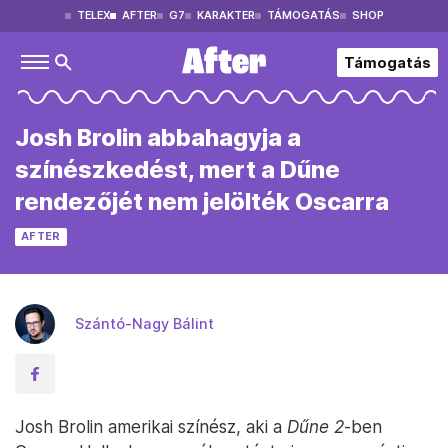
TELEX
AFTER
G7
KARAKTER
TÁMOGATÁS
SHOP
Támogatás
Josh Brolin abbahagyja a
színészkedést, mert a Dűne
rendezőjét nem jelölték Oscarra
AFTER
Szántó-Nagy Bálint
Josh Brolin amerikai színész, aki a
Dűne 2
-ben