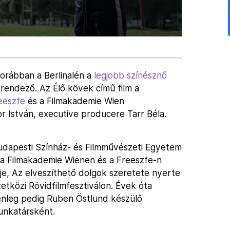
 korábban a Berlinalén a
legjobb színésznő
 rendező. Az Élő kövek című film a
eeszfe
és a Filmakademie Wien
 István, executive producere Tarr Béla.
budapesti Színház- és Filmművészeti Egyetem
 a Filmakademie Wienen és a Freeszfe-n
je, Az elveszíthető dolgok szeretete nyerte
zetközi Rövidfilmfesztiválon. Évek óta
enleg pedig Ruben Östlund készülő
munkatársként.