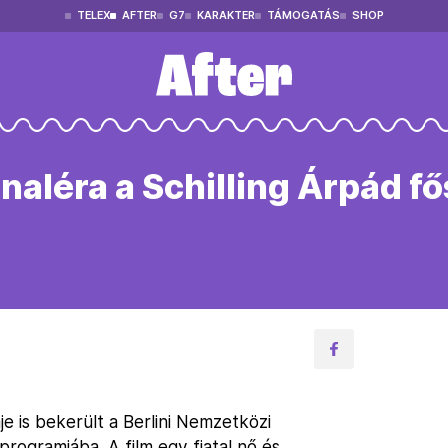
TELEX
AFTER
G7
KARAKTER
TÁMOGATÁS
SHOP
inaléra a Schilling Árpád f
e is bekerült a Berlini Nemzetközi
programjába. A film egy fiatal nő és