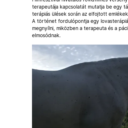
terapeutája kapcsolatát mutatja be egy táv
terápiás ülések során az elfojtott emléke
A történet fordulópontja egy lovasterápiá
megnyílni, miközben a terapeuta és a pác
elmosódnak.