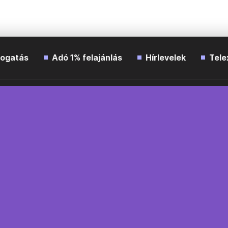
ogatás
Adó 1% felajánlás
Hírlevelek
Tele
Impresszum
Etikai kódex
Átláthatóság
ÁSZF
A
Süti beállítások
Szabályzatok
Kommentelési szabály