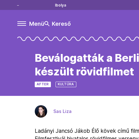
Ibolya
Menü
Kereső
Beválogatták a Berl
készült rövidfilmet
AFTER
KULTÚRA
Sas Liza
Ladányi Jancsó Jákob Élő kövek című filmj
Filmfesztivál hivatalos rövidfilmes verseny