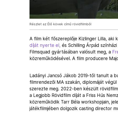
Részlet az Élő kövek című rövidfilmből
A film két főszereplője Kizlinger Lilla, aki
díját nyerte el,
és Schilling Árpád színházi
Filmsquad gyártásában valósult meg, a
Fr
közreműködésével. A film producere Major
Ladányi Jancsó Jákob 2019-től tanult a 
filmrendezői MA szakán, diplomáját végül
szerezte meg. 2022-ben készült rövidfilm
a Legjobb Rövidfilm díját a Friss Hús Nem
közreműködik Tarr Béla workshopjain, jel
játékfilmjében dolgozik casting director 