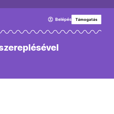
Belépés
Támogatás
őszereplésével