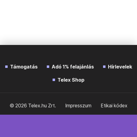
Támogatás
Adó 1% felajánlás
Hírlevelek
Telex Shop
© 2026 Telex.hu Zrt.
Impresszum
Etikai kódex
Átláthatóság
ÁSZF
Adatkezelési tájékoztató
Sütitájékoztató
Süti beállítások
Szabályzatok