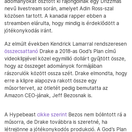
adományokat osztott ki rajongóinak egy Drizzmas
nevű livestream során, amelyet Adin Ross-szal
közösen tartott. A kanadai rapper ebben a
streamben elárulta, hogy mindig is érdeklődött a
jótékonykodás iránt.
Az elmúlt években Kendrick Lamarral rendszeresen
összecsattanó
Drake a 2018-as God’s Plan című
videoklipjével közel egymillió dollárt gyűjtött össze,
hogy az összeget adományok formájában
rászorulók között ossza szét. Drake elmondta, hogy
erre a klipre alapozva rakott össze egy
műsortervet, az ötletét pedig bemutatta az
Amazon CEO-jának, Jeff Bezosnak is.
A Hypebeast
cikke szerint
Bezos nem bólintott rá a
műsorra, de Drake továbbra is szeretné, ha
létrejönne a jótékonykodós produkció. A God’s Plan