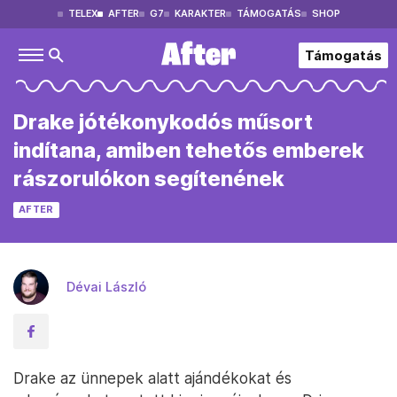
TELEX
AFTER
G7
KARAKTER
TÁMOGATÁS
SHOP
Támogatás
Drake jótékonykodós műsort
indítana, amiben tehetős emberek
rászorulókon segítenének
AFTER
Dévai László
Drake az ünnepek alatt ajándékokat és