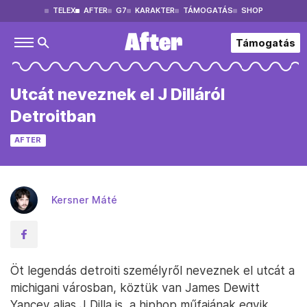
TELEX
AFTER
G7
KARAKTER
TÁMOGATÁS
SHOP
Támogatás
Utcát neveznek el J Dilláról
Detroitban
AFTER
Kersner Máté
Öt legendás detroiti személyről neveznek el utcát a
michigani városban, köztük van James Dewitt
Yancey alias J Dilla is, a hiphop műfajának egyik