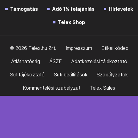
Támogatás
Adó 1% felajánlás
Hírlevelek
Telex Shop
© 2026 Telex.hu Zrt.
Impresszum
Etikai kódex
Átláthatóság
ÁSZF
Adatkezelési tájékoztató
Sütitájékoztató
Süti beállítások
Szabályzatok
Kommentelési szabályzat
Telex Sales