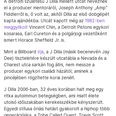
A detroiti születésű J Dilla mellett utcát neveznek
el a producer mentoráról, Joseph Anthony „Amp”
Fiddlerről is, ő volt az, akitől Dilla az első dobgépét
kapta ajándékba. Utcát kapott még az
1982-ben
meggyilkolt
Vincent Chin, a Detroit Pistons egykori
kosarasa, Earl Cureton és a polgárjogi vezetőként
ismert Horace Sheffield Jr. is.
Mint a Billboard
írja
, a J Dilla (másik becenevén Jay
Dee) tiszteletére készült utcatábla a Nevada és a
Charest utca sarkán fog állni, nem messze a
producer egykori családi házától, aminek a
pincéjében rögzítette korai zenéit.
J Dilla 2006-ban, 32 éves korában halt meg egy
ritka autoimmun betegségben, ami miatt élete
utolsó időszakában kerekesszékbe kényszerült.
Egyedi stílusa óriási hatást gyakorolt a hiphop több
generációjára, a Tribe Called Quest, Travis Scott,