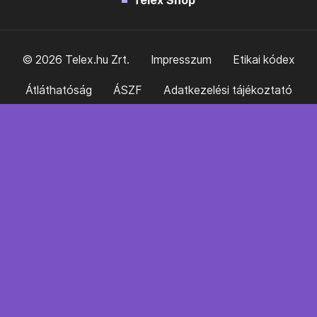
Telex Shop
© 2026 Telex.hu Zrt.
Impresszum
Etikai kódex
Átláthatóság
ÁSZF
Adatkezelési tájékoztató
Sütitájékoztató
Süti beállítások
Szabályzatok
Kommentelési szabályzat
Telex Sales