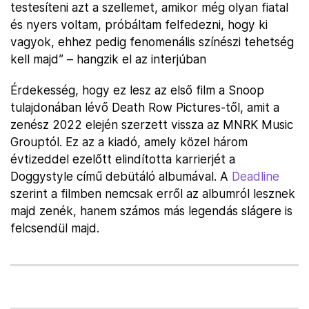
testesíteni azt a szellemet, amikor még olyan fiatal
és nyers voltam, próbáltam felfedezni, hogy ki
vagyok, ehhez pedig fenomenális színészi tehetség
kell majd” – hangzik el az interjúban
Érdekesség, hogy ez lesz az első film a Snoop
tulajdonában lévő Death Row Pictures-től, amit a
zenész 2022 elején szerzett vissza az MNRK Music
Grouptól. Ez az a kiadó, amely közel három
évtizeddel ezelőtt elindította karrierjét a
Doggystyle című debütáló albumával. A
Deadline
szerint a filmben nemcsak erről az albumról lesznek
majd zenék, hanem számos más legendás slágere is
felcsendül majd.