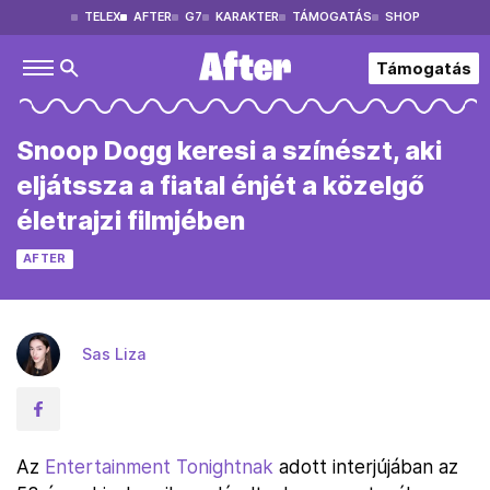
TELEX
AFTER
G7
KARAKTER
TÁMOGATÁS
SHOP
Támogatás
Snoop Dogg keresi a színészt, aki
eljátssza a fiatal énjét a közelgő
életrajzi filmjében
AFTER
Sas Liza
Az
Entertainment Tonightnak
adott interjújában az