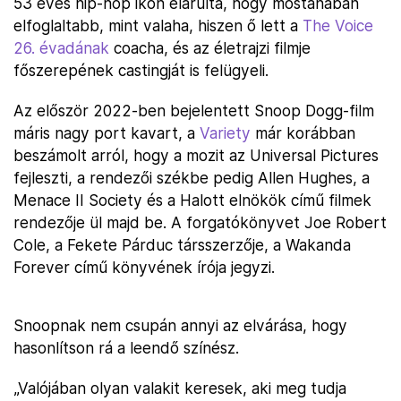
53 éves hip-hop ikon elárulta, hogy mostanában
elfoglaltabb, mint valaha, hiszen ő lett a
The Voice
26. évadának
coacha, és az életrajzi filmje
főszerepének castingját is felügyeli.
Az először 2022-ben bejelentett Snoop Dogg-film
máris nagy port kavart, a
Variety
már korábban
beszámolt arról, hogy a mozit az Universal Pictures
fejleszti, a rendezői székbe pedig Allen Hughes, a
Menace II Society és a Halott elnökök című filmek
rendezője ül majd be. A forgatókönyvet Joe Robert
Cole, a Fekete Párduc társszerzője, a Wakanda
Forever című könyvének írója jegyzi.
Snoopnak nem csupán annyi az elvárása, hogy
hasonlítson rá a leendő színész.
„Valójában olyan valakit keresek, aki meg tudja