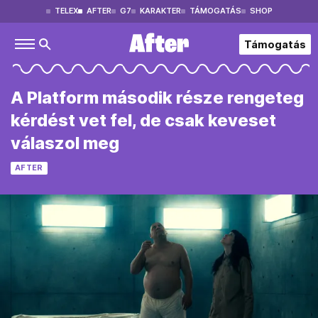
TELEX
AFTER
G7
KARAKTER
TÁMOGATÁS
SHOP
Támogatás
A Platform második része rengeteg
kérdést vet fel, de csak keveset
válaszol meg
AFTER