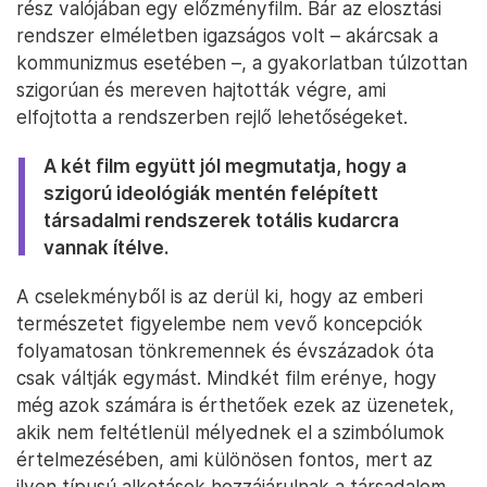
rész valójában egy előzményfilm. Bár az elosztási
rendszer elméletben igazságos volt – akárcsak a
kommunizmus esetében –, a gyakorlatban túlzottan
szigorúan és mereven hajtották végre, ami
elfojtotta a rendszerben rejlő lehetőségeket.
A két film együtt jól megmutatja, hogy a
szigorú ideológiák mentén felépített
társadalmi rendszerek totális kudarcra
vannak ítélve.
A cselekményből is az derül ki, hogy az emberi
természetet figyelembe nem vevő koncepciók
folyamatosan tönkremennek és évszázadok óta
csak váltják egymást. Mindkét film erénye, hogy
még azok számára is érthetőek ezek az üzenetek,
akik nem feltétlenül mélyednek el a szimbólumok
értelmezésében, ami különösen fontos, mert az
ilyen típusú alkotások hozzájárulnak a társadalom