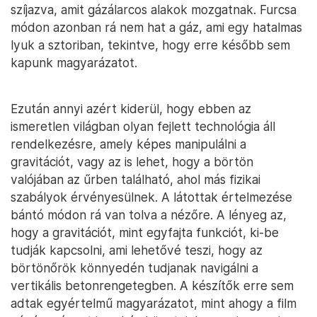
szíjazva, amit gázálarcos alakok mozgatnak. Furcsa
módon azonban rá nem hat a gáz, ami egy hatalmas
lyuk a sztoriban, tekintve, hogy erre később sem
kapunk magyarázatot.
Ezután annyi azért kiderül, hogy ebben az
ismeretlen világban olyan fejlett technológia áll
rendelkezésre, amely képes manipulálni a
gravitációt, vagy az is lehet, hogy a börtön
valójában az űrben található, ahol más fizikai
szabályok érvényesülnek. A látottak értelmezése
bántó módon rá van tolva a nézőre. A lényeg az,
hogy a gravitációt, mint egyfajta funkciót, ki-be
tudják kapcsolni, ami lehetővé teszi, hogy az
börtönőrök könnyedén tudjanak navigálni a
vertikális betonrengetegben. A készítők erre sem
adtak egyértelmű magyarázatot, mint ahogy a film