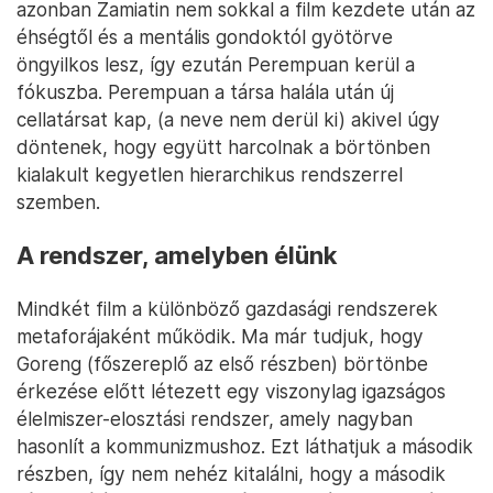
azonban Zamiatin nem sokkal a film kezdete után az
éhségtől és a mentális gondoktól gyötörve
öngyilkos lesz, így ezután Perempuan kerül a
fókuszba. Perempuan a társa halála után új
cellatársat kap, (a neve nem derül ki) akivel úgy
döntenek, hogy együtt harcolnak a börtönben
kialakult kegyetlen hierarchikus rendszerrel
szemben.
A rendszer, amelyben élünk
Mindkét film a különböző gazdasági rendszerek
metaforájaként működik. Ma már tudjuk, hogy
Goreng (főszereplő az első részben) börtönbe
érkezése előtt létezett egy viszonylag igazságos
élelmiszer-elosztási rendszer, amely nagyban
hasonlít a kommunizmushoz. Ezt láthatjuk a második
részben, így nem nehéz kitalálni, hogy a második