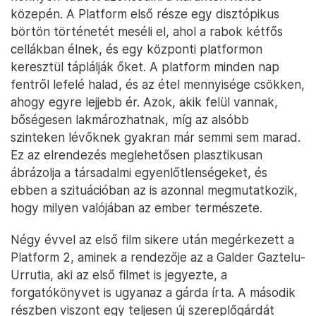
közepén. A Platform első része egy disztópikus
börtön történetét meséli el, ahol a rabok kétfős
cellákban élnek, és egy központi platformon
keresztül táplálják őket. A platform minden nap
fentről lefelé halad, és az étel mennyisége csökken,
ahogy egyre lejjebb ér. Azok, akik felül vannak,
bőségesen lakmározhatnak, míg az alsóbb
szinteken lévőknek gyakran már semmi sem marad.
Ez az elrendezés meglehetősen plasztikusan
ábrázolja a társadalmi egyenlőtlenségeket, és
ebben a szituációban az is azonnal megmutatkozik,
hogy milyen valójában az ember természete.
Négy évvel az első film sikere után megérkezett a
Platform 2, aminek a rendezője az a Galder Gaztelu-
Urrutia, aki az első filmet is jegyezte, a
forgatókönyvet is ugyanaz a gárda írta. A második
részben viszont egy teljesen új szereplőgárdát