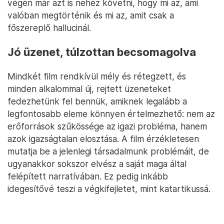
végén már azt is nehéz követni, hogy mi az, ami
valóban megtörténik és mi az, amit csak a
főszereplő hallucinál.
Jó üzenet, túlzottan becsomagolva
Mindkét film rendkívül mély és rétegzett, és
minden alkalommal új, rejtett üzeneteket
fedezhetünk fel bennük, amiknek legalább a
legfontosabb eleme könnyen értelmezhető: nem az
erőforrások szűkössége az igazi probléma, hanem
azok igazságtalan elosztása. A film érzékletesen
mutatja be a jelenlegi társadalmunk problémáit, de
ugyanakkor sokszor elvész a saját maga által
felépített narratívában. Ez pedig inkább
idegesítővé teszi a végkifejletet, mint katartikussá.