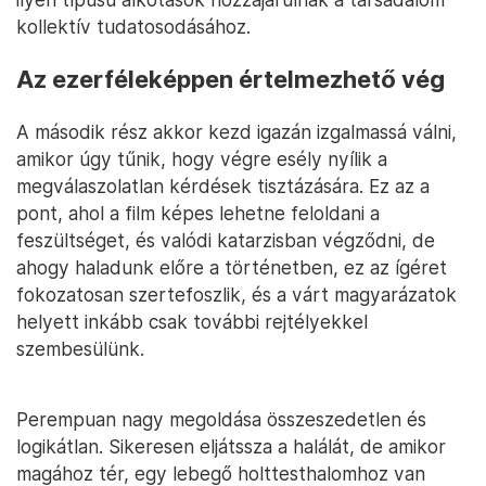
kollektív tudatosodásához.
Az ezerféleképpen értelmezhető vég
A második rész akkor kezd igazán izgalmassá válni,
amikor úgy tűnik, hogy végre esély nyílik a
megválaszolatlan kérdések tisztázására. Ez az a
pont, ahol a film képes lehetne feloldani a
feszültséget, és valódi katarzisban végződni, de
ahogy haladunk előre a történetben, ez az ígéret
fokozatosan szertefoszlik, és a várt magyarázatok
helyett inkább csak további rejtélyekkel
szembesülünk.
Perempuan nagy megoldása összeszedetlen és
logikátlan. Sikeresen eljátssza a halálát, de amikor
magához tér, egy lebegő holttesthalomhoz van