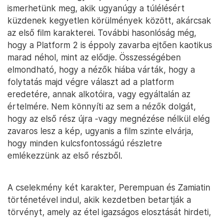
ismerhetünk meg, akik ugyanúgy a túlélésért
küzdenek kegyetlen körülmények között, akárcsak
az első film karakterei. További hasonlóság még,
hogy a Platform 2 is éppoly zavarba ejtően kaotikus
marad néhol, mint az elődje. Összességében
elmondható, hogy a nézők hiába várták, hogy a
folytatás majd végre választ ad a platform
eredetére, annak alkotóira, vagy egyáltalán az
értelmére. Nem könnyíti az sem a nézők dolgát,
hogy az első rész újra -vagy megnézése nélkül elég
zavaros lesz a kép, ugyanis a film szinte elvárja,
hogy minden kulcsfontosságú részletre
emlékezzünk az első részből.
A cselekmény két karakter, Perempuan és Zamiatin
történetével indul, akik kezdetben betartják a
törvényt, amely az étel igazságos elosztását hirdeti,