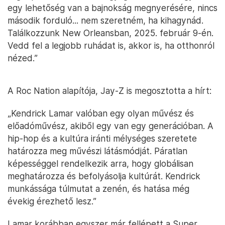
egy lehetőség van a bajnokság megnyerésére, nincs
második forduló... nem szeretném, ha kihagynád.
Találkozzunk New Orleansban, 2025. február 9-én.
Vedd fel a legjobb ruhádat is, akkor is, ha otthonról
nézed.”
A Roc Nation alapítója, Jay-Z is megosztotta a hírt:
„Kendrick Lamar valóban egy olyan művész és
előadóművész, akiből egy van egy generációban. A
hip-hop és a kultúra iránti mélységes szeretete
határozza meg művészi látásmódját. Páratlan
képességgel rendelkezik arra, hogy globálisan
meghatározza és befolyásolja kultúrát. Kendrick
munkássága túlmutat a zenén, és hatása még
évekig érezhető lesz.”
Lamar korábban egyszer már fellépett a Super