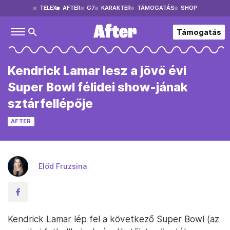
TELEX
AFTER
G7
KARAKTER
TÁMOGATÁS
SHOP
Támogatás
Kendrick Lamar lesz a jövő évi
Super Bowl félidei show-jának
sztárfellépője
AFTER
Előd Fruzsina
Kendrick Lamar lép fel a következő Super Bowl (az