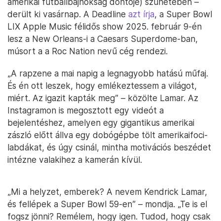
amerikai futballbajnokság döntője) szünetében –
derült ki vasárnap. A Deadline
azt írja
, a Super Bowl
LIX Apple Music félidős show 2025. február 9-én
lesz a New Orleans-i a Caesars Superdome-ban,
músort a a Roc Nation nevű cég rendezi.
„A rapzene a mai napig a legnagyobb hatású műfaj.
És én ott leszek, hogy emlékeztessem a világot,
miért. Az igazit kapták meg” – közölte Lamar. Az
Instagramon is megosztott egy videót a
bejelentéshez, amelyen egy gigantikus amerikai
zászló előtt állva egy dobógépbe tölt amerikaifoci-
labdákat, és úgy csinál, mintha motivációs beszédet
intézne valakihez a kamerán kívül.
„Mi a helyzet, emberek? A nevem Kendrick Lamar,
és fellépek a Super Bowl 59-en” – mondja. „Te is el
fogsz jönni? Remélem, hogy igen. Tudod, hogy csak