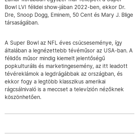
Bowl LVI félidei show-jában 2022-ben, ekkor Dr.
Dre, Snoop Dogg, Eminem, 50 Cent és Mary J. Blige
társaságában.
A Super Bowl az NFL éves csúcseseménye, így
általában a legnézettebb tévéműsor az USA-ban. A
félidős műsor mindig kiemelt jelentőségű
popkulturális és marketingesemény, az itt leadott
tévéreklámok a legdrágábbak az országban, és
ekkor fogy a legtöbb klasszikus amerikai
rágcsálnivaló is a meccset a televízión nézőknek
köszönhetően.