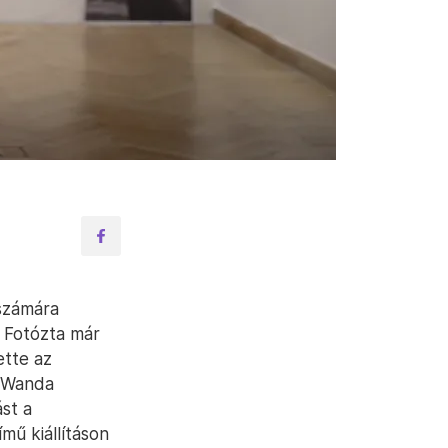
 számára
. Fotózta már
ette az
n Wanda
st a
mű kiállításon