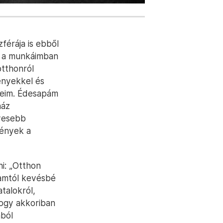
férája is ebből
t a munkáimban
otthonról
ényekkel és
üleim. Édesapám
ház
dvesebb
mények a
ni: „Otthon
gamtól kevésbé
talokról,
hogy akkoriban
ából