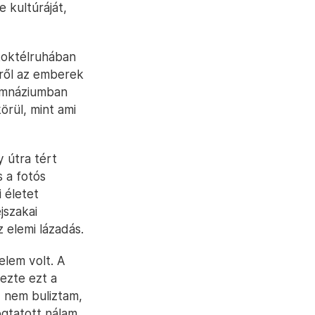
 kultúráját,
koktélruhában
éről az emberek
gimnáziumban
örül, mint ami
 útra tért
s a fotós
 életet
jszakai
z elemi lázadás.
lem volt. A
ezte ezt a
, nem buliztam,
gtatott nálam.