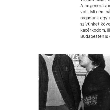
A mi generáció
volt. Mi nem 
ragadunk egy á
szívünket köves
kacérkodom, il
Budapesten is 