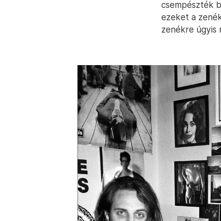
csempészték b
ezeket a zenék
zenékre úgyis r