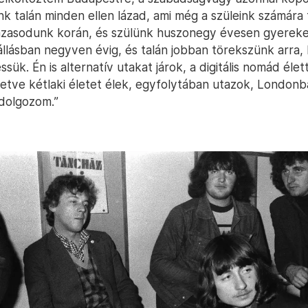
nk talán minden ellen lázad, ami még a szüleink számára
házasodunk korán, és szülünk huszonegy évesen gyerek
llásban negyven évig, és talán jobban törekszünk arra,
sük. Én is alternatív utakat járok, a digitális nomád élet
letve kétlaki életet élek, egyfolytában utazok, Londonb
dolgozom.”