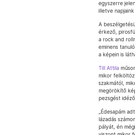
egyszerre jele
illetve napjaink
A beszélgetés
érkező, pirosf
a rock and roll
eminens tanuló
a képein is láth
Till Attila
műsorá
mikor felköltöz
szakmától, miko
megörökítő képe
pezsgést idéző 
„Édesapám adta
lázadás számom
pályát, én mégi
viszont mikor 