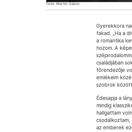
Fotó: Martin Gábor
Gyerekkora nag
fakad. „Ha a d
a romantika kev
hozom. A képe
szépirodalomma
családjában so
főrendezője vo
emlékeim közé
szobrok között
Édesapja a lány
mindig klasszi
hallgattam vol
csodálkoztam, 
az emberek eze