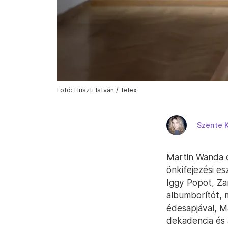
Fotó: Huszti István / Telex
Szente 
Martin Wanda d
önkifejezési es
Iggy Popot, Za
albumborítót, 
édesapjával, M
dekadencia és 