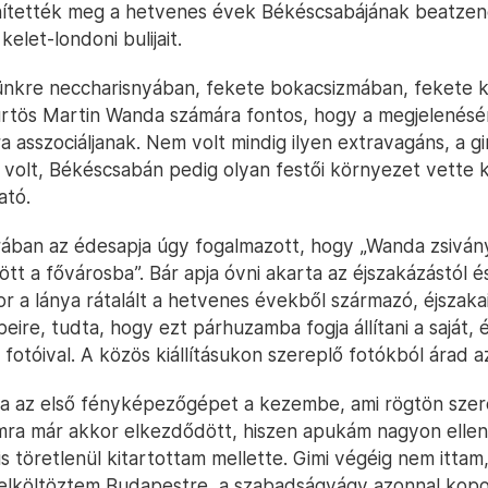
nítették meg a hetvenes évek Békéscsabájának beatzene
 kelet-londoni bulijait.
ünkre neccharisnyában, fekete bokacsizmában, fekete 
ürtös Martin Wanda számára fontos, hogy a megjelenés
ra asszociáljanak. Nem volt mindig ilyen extravagáns, a 
 volt, Békéscsabán pedig olyan festői környezet vette k
ató.
ban az édesapja úgy fogalmazott, hogy „Wanda zsivány
ött a fővárosba”. Bár apja óvni akarta az éjszakázástól é
r a lánya rátalált a hetvenes évekből származó, éjszakai
ire, tudta, hogy ezt párhuzamba fogja állítani a saját, é
fotóival. A közös kiállításukon szereplő fotókból árad a
 az első fényképezőgépet a kezembe, ami rögtön szere
ra már akkor elkezdődött, hiszen apukám nagyon ellen
s töretlenül kitartottam mellette. Gimi végéig nem ittam
felköltöztem Budapestre, a szabadságvágy azonnal kopo