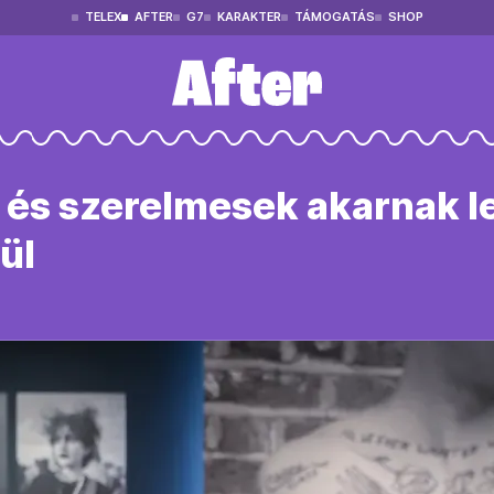
TELEX
AFTER
G7
KARAKTER
TÁMOGATÁS
SHOP
 és szerelmesek akarnak len
ül