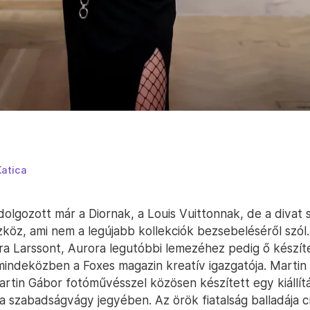
Katica
olgozott már a Diornak, a Louis Vuittonnak, de a divat
zköz, ami nem a legújabb kollekciók bezsebeléséről szól
ra Larssont, Aurora legutóbbi lemezéhez pedig ő készít
mindeközben a Foxes magazin kreatív igazgatója. Marti
artin Gábor fotóművésszel közösen készített egy kiállítá
a szabadságvágy jegyében. Az örök fiatalság balladája cí