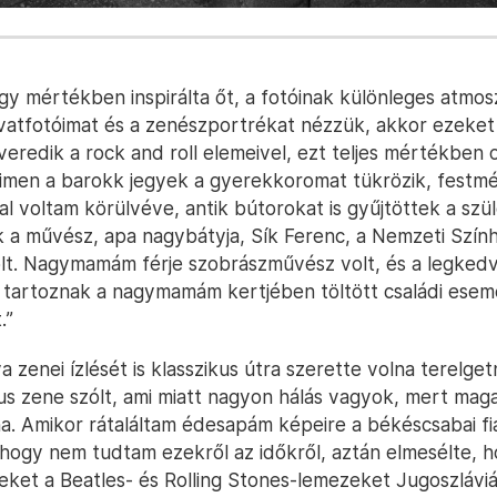
y mértékben inspirálta őt, a fotóinak különleges atmosz
ivatfotóimat és a zenészportrékat nézzük, akkor ezeke
eredik a rock and roll elemeivel, ezt teljes mértékben 
imen a barokk jegyek a gyerekkoromat tükrözik, festm
l voltam körülvéve, antik bútorokat is gyűjtöttek a sz
k a művész, apa nagybátyja, Sík Ferenc, a Nemzeti Szín
lt. Nagymamám férje szobrászművész volt, és a legke
 tartoznak a nagymamám kertjében töltött családi ese
.”
a zenei ízlését is klasszikus útra szerette volna terelget
kus zene szólt, ami miatt nagyon hálás vagyok, mert ma
na. Amikor rátaláltam édesapám képeire a békéscsabai fia
hogy nem tudtam ezekről az időkről, aztán elmesélte, 
ket a Beatles- és Rolling Stones-lemezeket Jugoszlávi