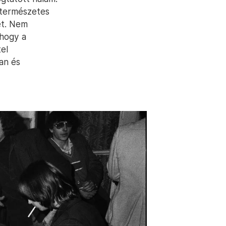
 természetes
et. Nem
 hogy a
tel
an és