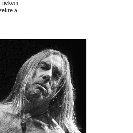
g nekem
ezekre a