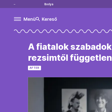
Ibolya
Menü
Kereső
A fiatalok szabadok
rezsimtől független
AFTER