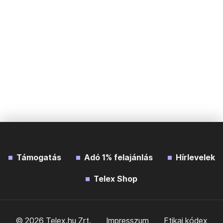
Támogatás
Adó 1% felajánlás
Hírlevelek
Telex Shop
© 2026 Telex.hu Zrt.
Impresszum
Etikai kódex