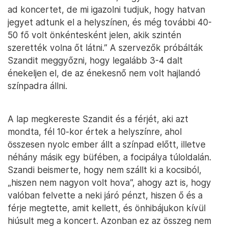
ad koncertet, de mi igazolni tudjuk, hogy hatvan
jegyet adtunk el a helyszínen, és még további 40-
50 fő volt önkéntesként jelen, akik szintén
szerették volna őt látni.” A szervezők próbálták
Szandit meggyőzni, hogy legalább 3-4 dalt
énekeljen el, de az énekesnő nem volt hajlandó
színpadra állni.
A lap megkereste Szandit és a férjét, aki azt
mondta, fél 10-kor értek a helyszínre, ahol
összesen nyolc ember állt a színpad előtt, illetve
néhány másik egy büfében, a focipálya túloldalán.
Szandi beismerte, hogy nem szállt ki a kocsiból,
„hiszen nem nagyon volt hova”, ahogy azt is, hogy
valóban felvette a neki járó pénzt, hiszen ő és a
férje megtette, amit kellett, és önhibájukon kívül
hiúsult meg a koncert. Azonban ez az összeg nem