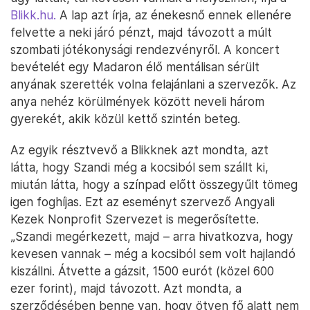
Blikk.hu.
A lap azt írja, az énekesnő ennek ellenére
felvette a neki járó pénzt, majd távozott a múlt
szombati jótékonysági rendezvényről. A koncert
bevételét egy Madaron élő mentálisan sérült
anyának szerették volna felajánlani a szervezők. Az
anya nehéz körülmények között neveli három
gyerekét, akik közül kettő szintén beteg.
Az egyik résztvevő a Blikknek azt mondta, azt
látta, hogy Szandi még a kocsiból sem szállt ki,
miután látta, hogy a színpad előtt összegyűlt tömeg
igen foghíjas. Ezt az eseményt szervező Angyali
Kezek Nonprofit Szervezet is megerősítette.
„Szandi megérkezett, majd – arra hivatkozva, hogy
kevesen vannak – még a kocsiból sem volt hajlandó
kiszállni. Átvette a gázsit, 1500 eurót (közel 600
ezer forint), majd távozott. Azt mondta, a
szerződésében benne van, hogy ötven fő alatt nem