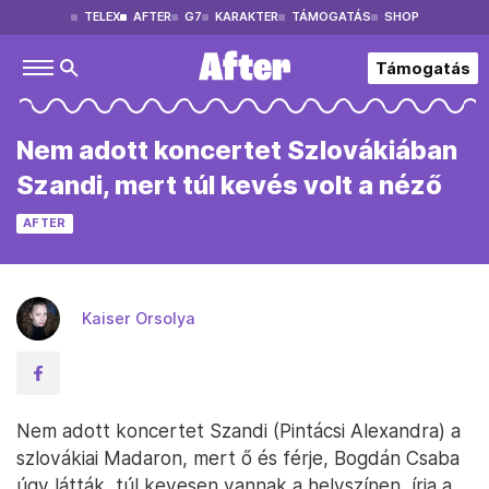
TELEX
AFTER
G7
KARAKTER
TÁMOGATÁS
SHOP
Támogatás
Nem adott koncertet Szlovákiában
Szandi, mert túl kevés volt a néző
AFTER
Kaiser Orsolya
Nem adott koncertet Szandi (Pintácsi Alexandra) a
szlovákiai Madaron, mert ő és férje, Bogdán Csaba
úgy látták, túl kevesen vannak a helyszínen, írja a