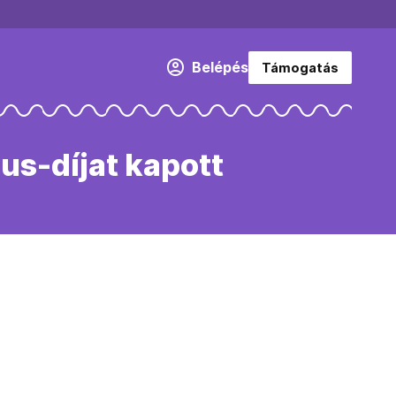
Belépés
Támogatás
jus-díjat kapott