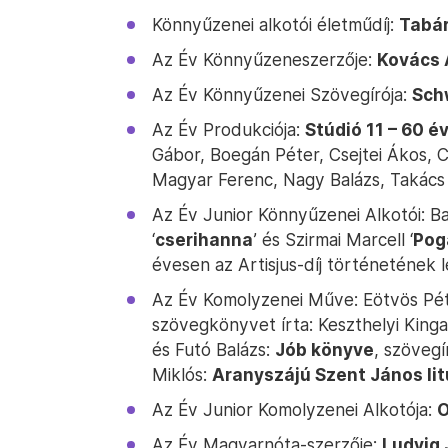
Könnyűzenei alkotói életműdíj:
Tabár
Az Év Könnyűzeneszerzője:
Kovács 
Az Év Könnyűzenei Szövegírója:
Sch
Az Év Produkciója:
Stúdió 11 – 60 é
Gábor, Boegán Péter, Csejtei Ákos, C
Magyar Ferenc, Nagy Balázs, Takács 
Az Év Junior Könnyűzenei Alkotói: Bau
‘
cserihanna
’ és Szirmai Marcell ‘
Pog
évesen az Artisjus-díj történetének le
Az Év Komolyzenei Műve: Eötvös Pé
szövegkönyvet írta: Keszthelyi Kinga
és Futó Balázs:
Jób könyve
, szövegí
Miklós:
Aranyszájú Szent János lit
Az Év Junior Komolyzenei Alkotója:
O
Az Év Magyarnóta-szerzője:
Ludvig 