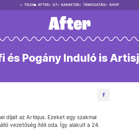
TELEX
AFTER
G7
KARAKTER
TÁMOGATÁS
SHOP
 és Pogány Induló is Artis
 díjait az Artisjus. Ezeket egy szakmai
ló vezetőség ítéli oda. Így alakult a 24.