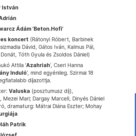
 István
Adrián
warcz Ádám ’Beton.Hofi’
ves koncert
(Rátonyi Róbert, Barbinek
sizmadia Dávid, Gátos Iván, Kalmus Pál,
Donát, Tóth Gyula és Zsoldos Dániel)
kó Attila ‘
Azahriah
’, Cseri Hanna
ány Induló
’, mind egyénileg. Szirmai 18
gfiatalabb díjazottja.
ter:
Valuska
(posztumusz díj),
, Mezei Mari; Dargay Marcell, Dinyés Dániel
ró, dramaturg: Mátrai Diána Eszter; Mohay
urgiája
láh Patrik
József