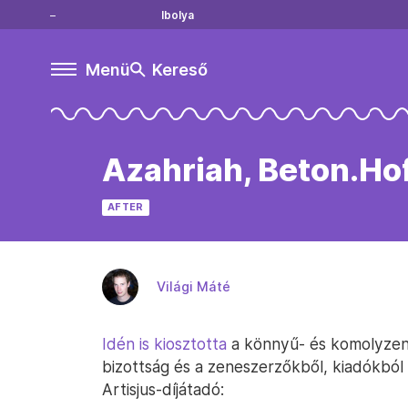
Ibolya
Menü
Kereső
Azahriah, Beton.Hofi
AFTER
Világi Máté
Idén is kiosztotta
a könnyű- és komolyzenei
bizottság és a zeneszerzőkből, kiadókból ál
Artisjus-díjátadó: