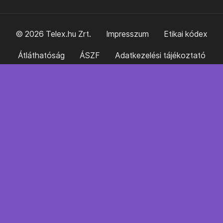
© 2026 Telex.hu Zrt.
Impresszum
Etikai kódex
Átláthatóság
ÁSZF
Adatkezelési tájékoztató
Sütitájékoztató
Süti beállítások
Szabályzatok
Kommentelési szabályzat
Telex Sales