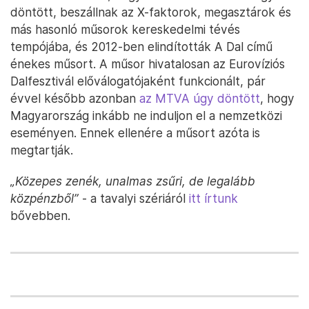
döntött, beszállnak az X-faktorok, megasztárok és
más hasonló műsorok kereskedelmi tévés
tempójába, és 2012-ben elindították A Dal című
énekes műsort. A műsor hivatalosan az Eurovíziós
Dalfesztivál előválogatójaként funkcionált, pár
évvel később azonban
az MTVA úgy döntött
, hogy
Magyarország inkább ne induljon el a nemzetközi
eseményen. Ennek ellenére a műsort azóta is
megtartják.
„Közepes zenék, unalmas zsűri, de legalább
közpénzből”
- a tavalyi szériáról
itt írtunk
bővebben.