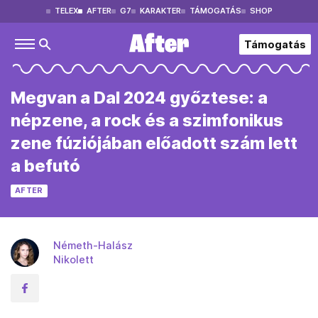
TELEX
AFTER
G7
KARAKTER
TÁMOGATÁS
SHOP
Támogatás
Megvan a Dal 2024 győztese: a
népzene, a rock és a szimfonikus
zene fúziójában előadott szám lett
a befutó
AFTER
Németh-Halász
Nikolett