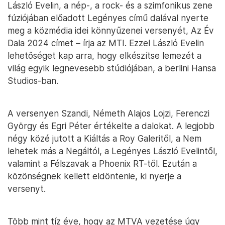
László Evelin, a nép-, a rock- és a szimfonikus zene
fúziójában előadott Legényes című dalával nyerte
meg a közmédia idei könnyűzenei versenyét, Az Év
Dala 2024 címet – írja az MTI. Ezzel László Evelin
lehetőséget kap arra, hogy elkészítse lemezét a
világ egyik legnevesebb stúdiójában, a berlini Hansa
Studios-ban.
A versenyen Szandi, Németh Alajos Lojzi, Ferenczi
György és Egri Péter értékelte a dalokat. A legjobb
négy közé jutott a Kiáltás a Roy Galeritől, a Nem
lehetek más a Negáltól, a Legényes László Evelintől,
valamint a Félszavak a Phoenix RT-től. Ezután a
közönségnek kellett eldöntenie, ki nyerje a
versenyt.
Több mint tíz éve, hogy az MTVA vezetése úgy