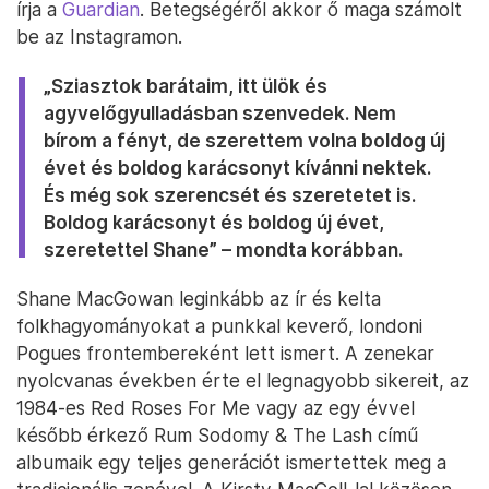
írja a
Guardian
. Betegségéről akkor ő maga számolt
be az Instagramon.
„Sziasztok barátaim, itt ülök és
agyvelőgyulladásban szenvedek. Nem
bírom a fényt, de szerettem volna boldog új
évet és boldog karácsonyt kívánni nektek.
És még sok szerencsét és szeretetet is.
Boldog karácsonyt és boldog új évet,
szeretettel Shane” – mondta korábban.
Shane MacGowan leginkább az ír és kelta
folkhagyományokat a punkkal keverő, londoni
Pogues frontembereként lett ismert. A zenekar
nyolcvanas években érte el legnagyobb sikereit, az
1984-es Red Roses For Me vagy az egy évvel
később érkező Rum Sodomy & The Lash című
albumaik egy teljes generációt ismertettek meg a