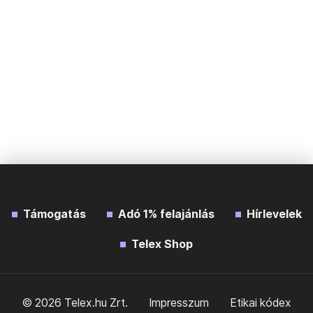
Támogatás
Adó 1% felajánlás
Hírlevelek
Telex Shop
© 2026 Telex.hu Zrt.
Impresszum
Etikai kódex