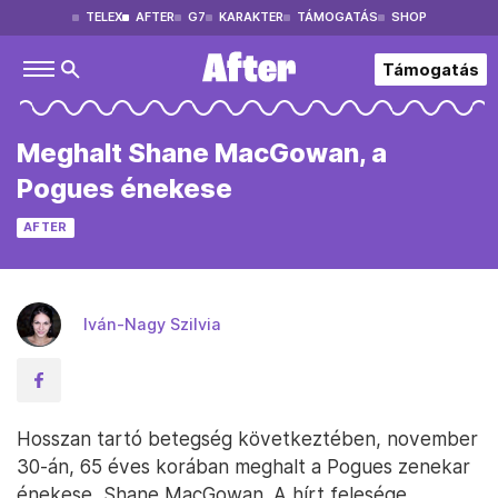
TELEX
AFTER
G7
KARAKTER
TÁMOGATÁS
SHOP
Támogatás
Meghalt Shane MacGowan, a
Pogues énekese
AFTER
Iván-Nagy Szilvia
Hosszan tartó betegség következtében, november
30-án, 65 éves korában meghalt a Pogues zenekar
énekese, Shane MacGowan. A hírt felesége,