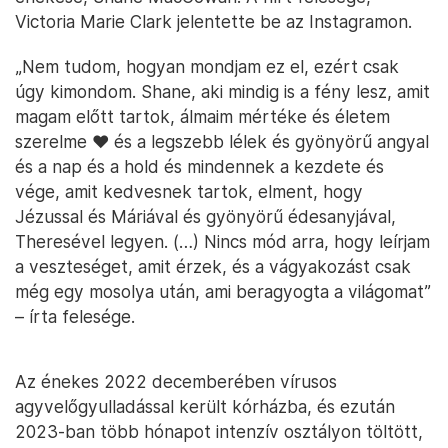
Victoria Marie Clark jelentette be az Instagramon.
„Nem tudom, hogyan mondjam ez el, ezért csak
úgy kimondom. Shane, aki mindig is a fény lesz, amit
magam előtt tartok, álmaim mértéke és életem
szerelme ❤️ és a legszebb lélek és gyönyörű angyal
és a nap és a hold és mindennek a kezdete és
vége, amit kedvesnek tartok, elment, hogy
Jézussal és Máriával és gyönyörű édesanyjával,
Theresével legyen. (…) Nincs mód arra, hogy leírjam
a veszteséget, amit érzek, és a vágyakozást csak
még egy mosolya után, ami beragyogta a világomat”
– írta felesége.
Az énekes 2022 decemberében vírusos
agyvelőgyulladással került kórházba, és ezután
2023-ban több hónapot intenzív osztályon töltött,