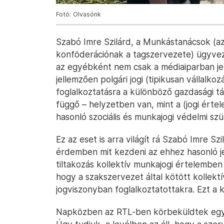
Fotó: Olvasónk
Szabó Imre Szilárd, a Munkástanácsok (
konföderációnak a tagszervezete) ügyvez
az egyébként nem csak a médiaiparban j
jellemzően polgári jogi (tipikusan vállalko
foglalkoztatásra a különböző gazdasági t
függő – helyzetben van, mint a (jogi ért
hasonló szociális és munkajogi védelmi szü
Ez az eset is arra világít rá Szabó Imre Sz
érdemben mit kezdeni az ehhez hasonló je
tiltakozás kollektív munkajogi értelembe
hogy a szakszervezet által kötött kollekt
jogviszonyban foglalkoztatottakra. Ezt a k
Napközben az RTL-ben körbeküldtek egy 