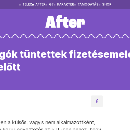
TELEX
AFTER
G7
KARAKTER
TÁMOGATÁS
SHOP
gók tüntettek fizetésemel
előtt
ben a külsős, vagyis nem alkalmazottként,
 körüli egyeztetés az RTL-ben ahhoz, hogy