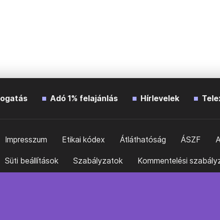
ogatás
Adó 1% felajánlás
Hírlevelek
Tele
Impresszum
Etikai kódex
Átláthatóság
ÁSZF
A
Süti beállítások
Szabályzatok
Kommentelési szabály