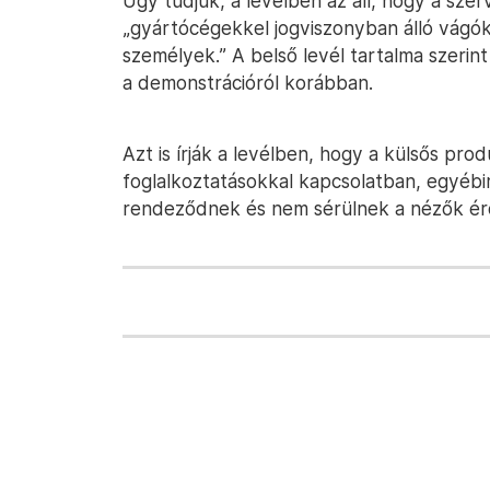
Úgy tudjuk, a levélben az áll, hogy a sz
„gyártócégekkel jogviszonyban álló vágó
személyek.” A belső levél tartalma szerin
a demonstrációról korábban.
Azt is írják a levélben, hogy a külsős pro
foglalkoztatásokkal kapcsolatban, egyébi
rendeződnek és nem sérülnek a nézők ér