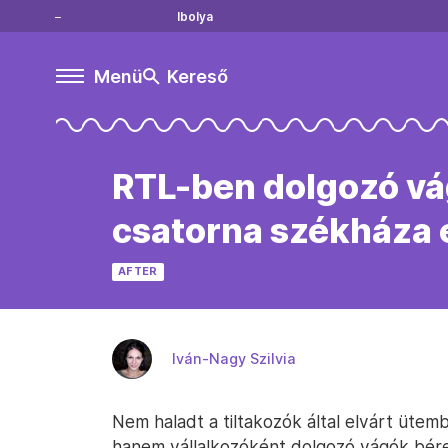
Ibolya
Menü
Kereső
RTL-ben dolgozó vá
csatorna székháza 
AFTER
Iván-Nagy Szilvia
Nem haladt a tiltakozók által elvárt ütem
hanem vállalkozóként dolgozó vágók bére