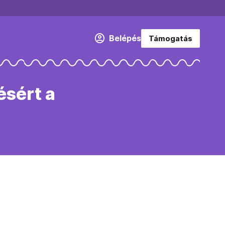
Belépés
Támogatás
ésért a