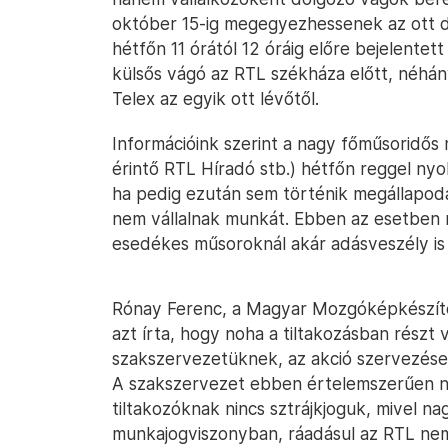
október 15-ig megegyezhessenek az ott d
hétfőn 11 órától 12 óráig előre bejelentet
külsős vágó az RTL székháza előtt, néhán
Telex az egyik ott lévőtől.
Információink szerint a nagy főműsoridős
érintő RTL Híradó stb.) hétfőn reggel nyo
ha pedig ezután sem történik megállapodá
nem vállalnak munkát. Ebben az esetben
esedékes műsoroknál akár adásveszély is k
Rónay Ferenc, a Magyar Mozgóképkészít
azt írta, hogy noha a tiltakozásban rész
szakszervezetüknek, az akció szervezése
A szakszervezet ebben értelemszerűen ne
tiltakozóknak nincs sztrájkjoguk, mivel 
munkajogviszonyban, ráadásul az RTL nem i