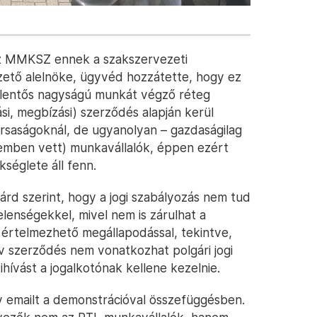
az MMKSZ ennek a szakszervezeti
ető alelnöke, ügyvéd hozzátette, hogy ez
elentős nagyságú munkát végző réteg
zási, megbízási) szerződés alapján kerül
ársaságoknál, de ugyanolyan – gazdaságilag
elemben vett) munkavállalók, éppen ezért
kséglete áll fenn.
ilárd szerint, hogy a jogi szabályozás nem tud
lenségekkel, mivel nem is zárulhat a
n értelmezhető megállapodással, tekintve,
ív szerződés nem vonatkozhat polgári jogi
ihívást a jogalkotónak kellene kezelnie.
emailt a demonstrációval összefüggésben.