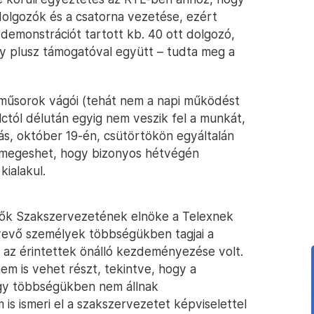
olgozók és a csatorna vezetése, ezért
t demonstrációt tartott kb. 40 ott dolgozó,
y plusz támogatóval együtt – tudta meg a
 műsorok vágói (tehát nem a napi működést
lctól délután egyig nem veszik fel a munkát,
s, október 19-én, csütörtökön egyáltalán
 megeshet, hogy bizonyos hétvégén
ialakul.
ők Szakszervezetének elnöke a Telexnek
t vevő személyek többségükben tagjai a
 az érintettek önálló kezdeményezése volt.
m is vehet részt, tekintve, hogy a
nagy többségükben nem állnak
s ismeri el a szakszervezetet képviselettel