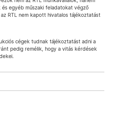
ervezők nem az RTL munkavállalók, hanem
k és egyéb műszaki feladatokat végző
t az RTL nem kapott hivatalos tájékoztatást
dukciós cégek tudnak tájékoztatást adni a
ránt pedig remélik, hogy a vitás kérdések
dekei.