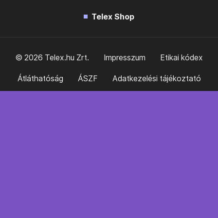
Telex Shop
© 2026 Telex.hu Zrt.
Impresszum
Etikai kódex
Átláthatóság
ÁSZF
Adatkezelési tájékoztató
Sütitájékoztató
Süti beállítások
Szabályzatok
Kommentelési szabályzat
Telex Sales