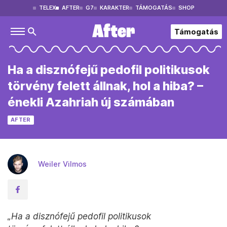
TELEX
AFTER
G7
KARAKTER
TÁMOGATÁS
SHOP
Támogatás
Ha a disznófejű pedofil politikusok
törvény felett állnak, hol a hiba? –
énekli Azahriah új számában
AFTER
Weiler Vilmos
„Ha a disznófejű pedofil politikusok