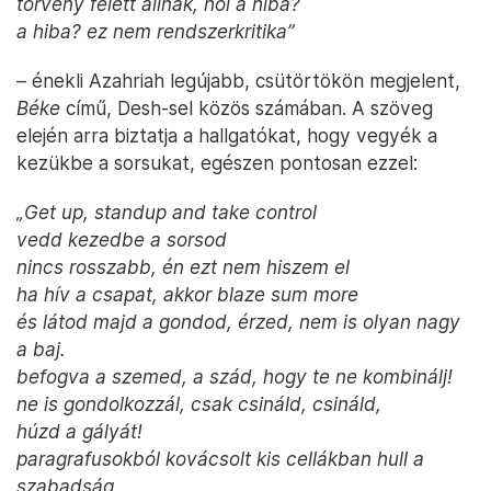
törvény felett állnak, hol a hiba?
a hiba? ez nem rendszerkritika”
– énekli Azahriah legújabb, csütörtökön megjelent,
Béke
című, Desh-sel közös számában. A szöveg
elején arra biztatja a hallgatókat, hogy vegyék a
kezükbe a sorsukat, egészen pontosan ezzel:
„Get up, standup and take control
vedd kezedbe a sorsod
nincs rosszabb, én ezt nem hiszem el
ha hív a csapat, akkor blaze sum more
és látod majd a gondod, érzed, nem is olyan nagy
a baj.
befogva a szemed, a szád, hogy te ne kombinálj!
ne is gondolkozzál, csak csináld, csináld,
húzd a gályát!
paragrafusokból kovácsolt kis cellákban hull a
szabadság