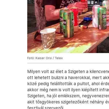
Fotó: Kaiser Orsi / Telex
Milyen volt az élet a Szigeten a kilencve
ott lehetett bulizni a haverokkal, mert a
közé pedig felállították a pultot, ahol é
akkor még nem is volt ilyen kiépített infr
Szigeten, ha jól emlékszem, negyvenezre
akit tősgyökeres szigetezőként néhány é
fesztivál szervezői.