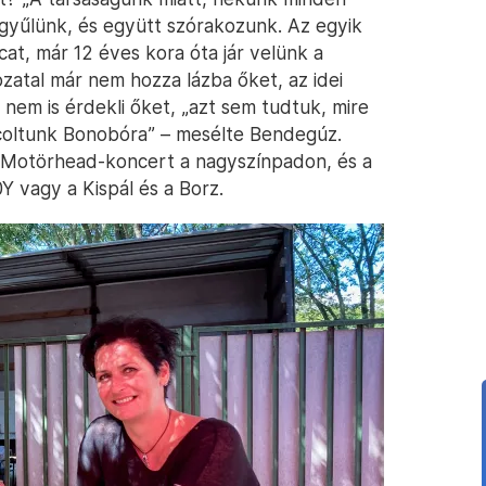
egyűlünk, és együtt szórakozunk. Az egyik
ncat, már 12 éves kora óta jár velünk a
ozatal már nem hozza lázba őket, az idei
 nem is érdekli őket, „azt sem tudtuk, mire
coltunk Bonobóra” – mesélte Bendegúz.
ó Motörhead-koncert a nagyszínpadon, és a
0Y vagy a Kispál és a Borz.