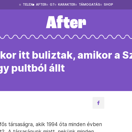
TELEX
AFTER
G7
KARAKTER
TÁMOGATÁS
SHOP
r itt buliztak, amikor a S
y pultból állt
ős társaságra, akik 1994 óta minden évben
rt? „A társaságunk miatt, nekünk minden