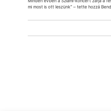
Minden évben a Sziámi-koncert zárja a fesz
mi most is ott leszünk” – tette hozzá Ben