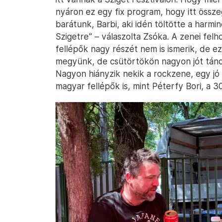
nyáron ez egy fix program, hogy itt össz
barátunk, Barbi, aki idén töltötte a harmi
Szigetre” – válaszolta Zsóka. A zenei felh
fellépők nagy részét nem is ismerik, de ez
megyünk, de csütörtökön nagyon jót tán
Nagyon hiányzik nekik a rockzene, egy j
magyar fellépők is, mint Péterfy Bori, a 3