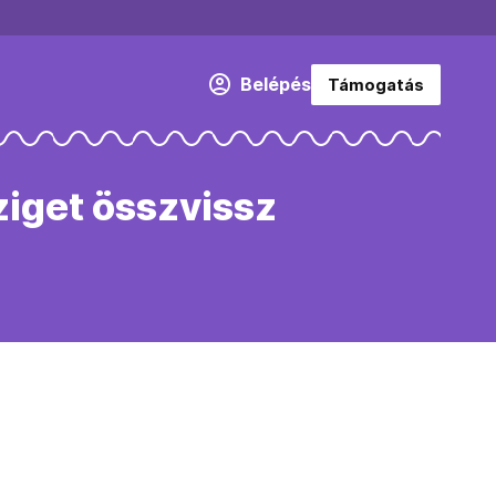
Belépés
Támogatás
ziget összvissz