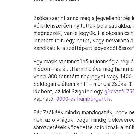
Zsóka szerint anno még a jegyellenőrzés 
véletlenszerűen nyitottak be a sátrakba,
megnézzék, van-e jegyük. Ha okosan csiná
lehetett tolni egy hetet, vagy bevállalta a
kandikált ki a széttépett jegyekből összef
Egy másik szembetűnő különbség a régi é
módon – az ár. „Harminc éve még harmince
venni 300 forintért napijegyet vagy 1400-é
boldogan eléltem kint” – mondja Zsóka. T
idebent, az idei Szigeten egy
gírosztál 75
kapható,
9000-es hamburgert is.
Bár Zsókáék mindig mondogatják, hogy ne
nem az ő világuk, végül mindig idekever
sörözgetések közepette sztoriznak a múlt