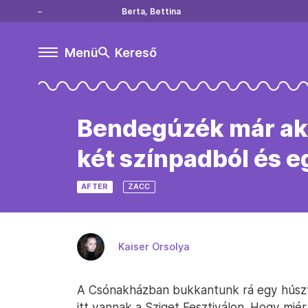
Berta, Bettina
Menü
Kereső
Bendegúzék már akko
két színpadból és eg
AFTER
ZACC
Kaiser Orsolya
A Csónakházban bukkantunk rá egy húszf
itt vannak a Sziget Fesztiválon. Hogy mié