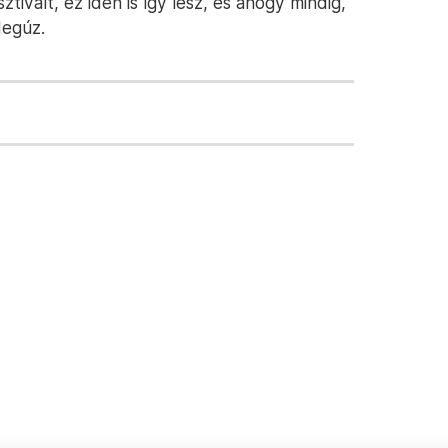
tivált, ez idén is így lesz, és ahogy mindig,
degúz.