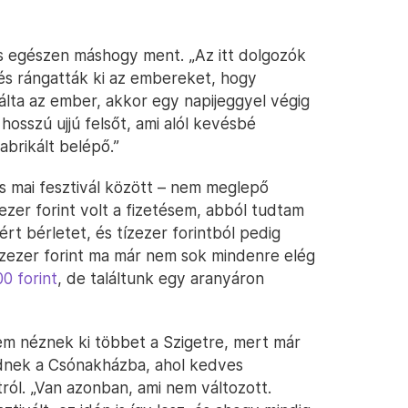
is egészen máshogy ment. „Az itt dolgozók
 és rángatták ki az embereket, hogy
lta az ember, akkor egy napijeggyel végig
 hosszú ujjú felsőt, ami alól kevésbé
abrikált belépő.”
s mai fesztivál között – nem meglepő
zer forint volt a fizetésem, abból tudtam
rt bérletet, és tízezer forintból pedig
ízezer forint ma már nem sok mindenre elég
00 forint
, de találtunk egy aranyáron
m néznek ki többet a Szigetre, mert már
ednek a Csónakházba, ahol kedves
ról. „Van azonban, ami nem változott.