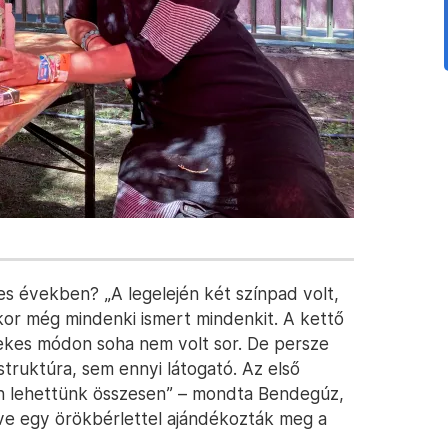
nes években? „A legelején két színpad volt,
kkor még mindenki ismert mindenkit. A kettő
rdekes módon soha nem volt sor. De persze
astruktúra, sem ennyi látogató. Az első
n lehettünk összesen” – mondta Bendegúz,
ve egy örökbérlettel ajándékozták meg a