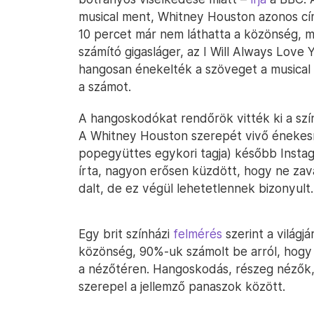
musical ment, Whitney Houston azonos című
10 percet már nem láthatta a közönség, m
számító gigasláger, az I Will Always Love
hangosan énekelték a szöveget a musical
a számot.
A hangoskodókat rendőrök vitték ki a szín
A Whitney Houston szerepét vivő énekesn
popegyüttes egykori tagja) később Insta
írta, nagyon erősen küzdött, hogy ne zav
dalt, de ez végül lehetetlennek bizonyult.
Egy brit színházi
felmérés
szerint a világj
közönség, 90%-uk számolt be arról, hogy t
a nézőtéren. Hangoskodás, részeg nézők, 
szerepel a jellemző panaszok között.