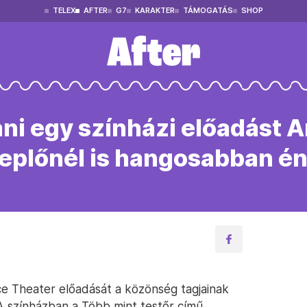
TELEX
AFTER
G7
KARAKTER
TÁMOGATÁS
SHOP
tani egy színházi előadást 
replőnél is hangosabban én
ace Theater előadását a közönség tagjainak
 színházban a Több mint testőr című