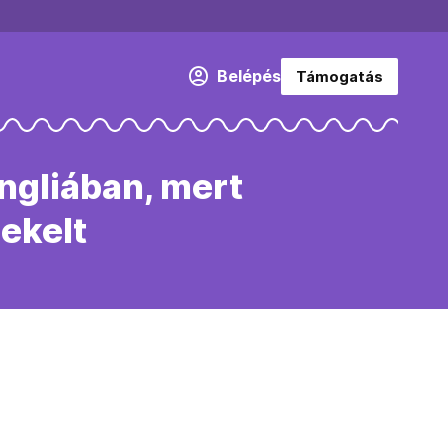
Belépés
Támogatás
Angliában, mert
ekelt