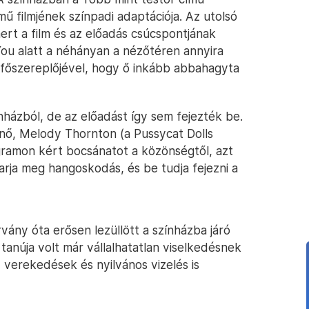
 filmjének színpadi adaptációja. Az utolsó
ert a film és az előadás csúcspontjának
 You alatt a néhányan a nézőtéren annyira
 főszereplőjével, hogy ő inkább abbahagyta
házból, de az előadást így sem fejezték be.
ő, Melody Thornton (a Pussycat Dolls
gramon kért bocsánatot a közönségtől, azt
arja meg hangoskodás, és be tudja fejezni a
árvány óta erősen lezüllött a színházba járó
anúja volt már vállalhatatlan viselkedésnek
verekedések és nyilvános vizelés is