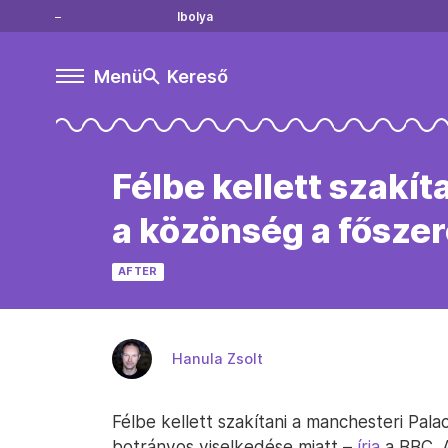
Ibolya
Menü
Kereső
Félbe kellett szakí
a közönség a fősze
AFTER
Hanula Zsolt
Félbe kellett szakítani a manchesteri Pal
botrányos viselkedése miatt –
írja
a BBC. A