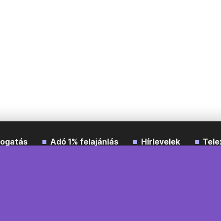
ogatás
Adó 1% felajánlás
Hírlevelek
Tele
Impresszum
Etikai kódex
Átláthatóság
ÁSZF
A
Süti beállítások
Szabályzatok
Kommentelési szabály