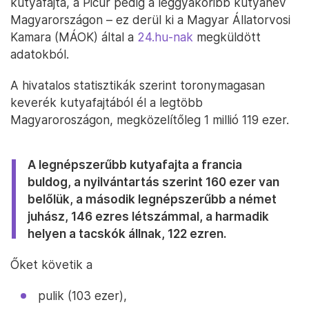
kutyafajta, a Picur pedig a leggyakoribb kutyanév
Magyarországon – ez derül ki a Magyar Állatorvosi
Kamara (MÁOK) által a
24.hu-nak
megküldött
adatokból.
A hivatalos statisztikák szerint toronymagasan
keverék kutyafajtából él a legtöbb
Magyaroroszágon, megközelítőleg 1 millió 119 ezer.
A legnépszerűbb kutyafajta a francia
buldog, a nyilvántartás szerint 160 ezer van
belőlük, a második legnépszerűbb a német
juhász, 146 ezres létszámmal, a harmadik
helyen a tacskók állnak, 122 ezren.
Őket követik a
pulik (103 ezer),