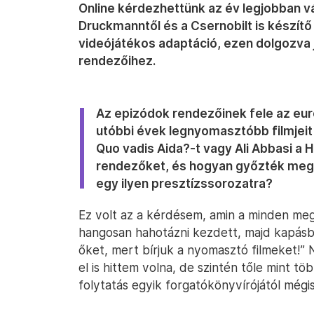
Online kérdezhettünk az év legjobban vá
Druckmanntől és a Csernobilt is készítő 
videójátékos adaptáció, ezen dolgozva 
rendezőihez.
Az epizódok rendezőinek fele az euró
utóbbi évek legnyomasztóbb filmjeit 
Quo vadis Aida?-t vagy Ali Abbasi a H
rendezőket, és hogyan győzték meg
egy ilyen presztízssorozatra?
Ez volt az a kérdésem, amin a minden megn
hangosan hahotázni kezdett, majd kapásbó
őket, mert bírjuk a nyomasztó filmeket!” 
el is hittem volna, de szintén tőle mint tö
folytatás egyik forgatókönyvírójától mégi