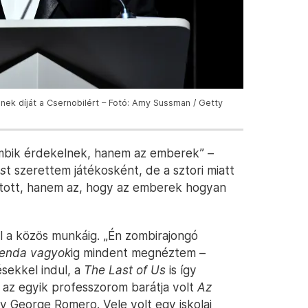
nek díját a Csernobilért – Fotó: Amy Sussman / Getty
ombik érdekelnek, hanem az emberek” –
Us
t szerettem játékosként, de a sztori miatt
atott, hanem az, hogy az emberek hogyan
l a közös munkáig. „Én zombirajongó
enda vagyok
ig mindent megnéztem –
sekkel indul, a
The Last of Us
is így
 az egyik professzorom barátja volt
Az
y George Romero. Vele volt egy iskolai