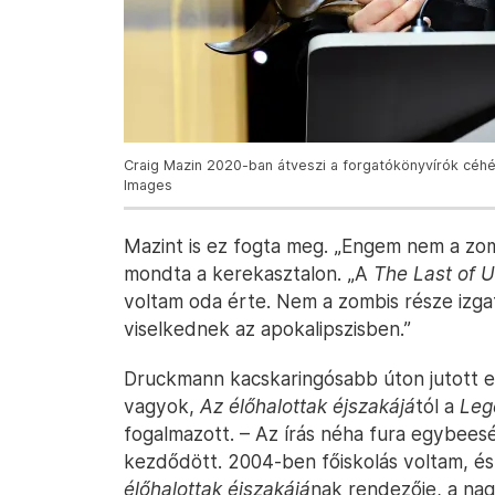
Craig Mazin 2020-ban átveszi a forgatókönyvírók céhé
Images
Mazint is ez fogta meg. „Engem nem a z
mondta a kerekasztalon. „A
The Last of 
voltam oda érte. Nem a zombis része izg
viselkednek az apokalipszisben.”
Druckmann kacskaringósabb úton jutott e
vagyok,
Az élőhalottak éjszakájá
tól a
Leg
fogalmazott. – Az írás néha fura egybeesé
kezdődött. 2004-ben főiskolás voltam, és
élőhalottak éjszakájá
nak rendezője, a nag