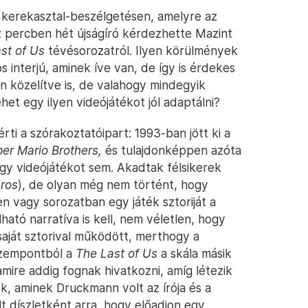
kerekasztal-beszélgetésen, amelyre az
z percben hét újságíró kérdezhette Mazint
st of Us
tévésorozatról. Ilyen körülmények
interjú, aminek íve van, de így is érdekes
 közelítve is, de valahogy mindegyik
het egy ilyen videójátékot jól adaptálni?
ti a szórakoztatóipart: 1993-ban jött ki a
er Mario Brothers,
és tulajdonképpen azóta
egy videójátékot sem. Akadtak félsikerek
áros
), de olyan még nem történt, hogy
en vagy sorozatban egy játék sztoriját a
ható narratíva is kell, nem véletlen, hogy
saját sztorival működött, merthogy a
 szempontból a
The Last of Us
a skála másik
mire addig fognak hivatkozni, amíg létezik
ék, aminek Druckmann volt az írója és a
t díszletként arra, hogy előadjon egy