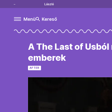
László
Menü
Kereső
A The Last of Usbó
emberek
AFTER