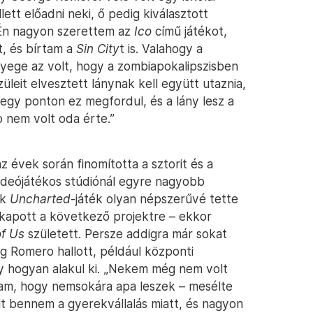
ett előadni neki, ő pedig kiválasztott
. Én nagyon szerettem az
Ico
című játékot,
t, és bírtam a
Sin City
t is. Valahogy a
ényege az volt, hogy a zombiapokalipszisben
leit elvesztett lánynak kell együtt utaznia,
 egy ponton ez megfordul, és a lány lesz a
 nem volt oda érte.”
 évek során finomította a sztorit és a
ideójátékos stúdiónál egyre nagyobb
ik
Uncharted
-játék olyan népszerűvé tette
kapott a következő projektre – ekkor
of Us
született. Persze addigra már sokat
g Romero hallott, például központi
y hogyan alakul ki. „Nekem még nem volt
tam, hogy nemsokára apa leszek – mesélte
t bennem a gyerekvállalás miatt, és nagyon