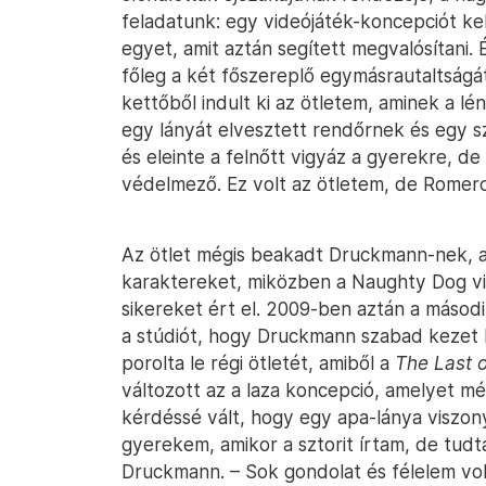
feladatunk: egy videójáték-koncepciót kell
egyet, amit aztán segített megvalósítani
főleg a két főszereplő egymásrautaltságá
kettőből indult ki az ötletem, aminek a l
egy lányát elvesztett rendőrnek és egy szü
és eleinte a felnőtt vigyáz a gyerekre, de
védelmező. Ez volt az ötletem, de Romero
Az ötlet mégis beakadt Druckmann-nek, az
karaktereket, miközben a Naughty Dog v
sikereket ért el. 2009-ben aztán a másod
a stúdiót, hogy Druckmann szabad kezet 
porolta le régi ötletét, amiből a
The Last 
változott az a laza koncepció, amelyet mé
kérdéssé vált, hogy egy apa-lánya viszon
gyerekem, amikor a sztorit írtam, de tud
Druckmann. – Sok gondolat és félelem vol