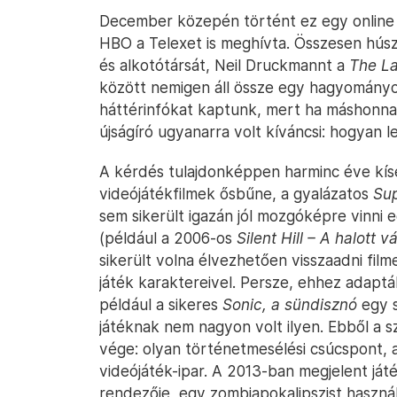
December közepén történt ez egy online 
HBO a Telexet is meghívta. Összesen hús
és alkotótársát, Neil Druckmannt a
The La
között nemigen áll össze egy hagyományos 
háttérinfókat kaptunk, mert ha máshonnan
újságíró ugyanarra volt kíváncsi: hogyan le
A kérdés tulajdonképpen harminc éve kísér
videójátékfilmek ősbűne, a gyalázatos
Sup
sem sikerült igazán jól mozgóképre vinni 
(például a 2006-os
Silent Hill – A halott v
sikerült volna élvezhetően visszaadni film
játék karaktereivel. Persze, ehhez adaptál
például a sikeres
Sonic, a sündisznó
egy 
játéknak nem nagyon volt ilyen. Ebből a
vége: olyan történetmesélési csúcspont, a
videójáték-ipar. A 2013-ban megjelent ját
rendezője, egy zombiapokalipszist használ