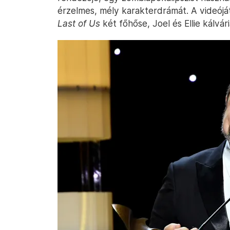
érzelmes, mély karakterdrámát. A videójá
Last of Us
két főhőse, Joel és Ellie kálvár