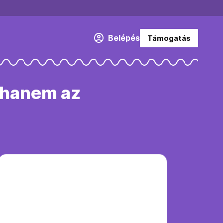
Belépés
Támogatás
, hanem az