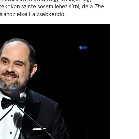
tékokon szinte sosem lehet sírni, de a
The
iájához elkélt a zsebkendő.