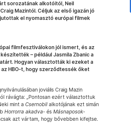
rt sorozatának alkotóitól, Neil
Craig Mazintól. Céljuk az első igazán jó
jutottak el nyomasztó európai filmek
pai filmfesztiválokon jól ismert, és az
készítették – például Jasmila Zbanic a
atárt. Hogyan választották ki ezeket a
 az HBO-t, hogy szerződtessék őket
yilvánulásában joviális Craig Mazin
l rávágta: „Pontosan ezért választottuk
Neki mint a
Csernobil
alkotójának ezt simán
bb
Horrorra akadva
- és
Másnaposok
-
scsak azt vártam, hogy bővebben kifejtse.