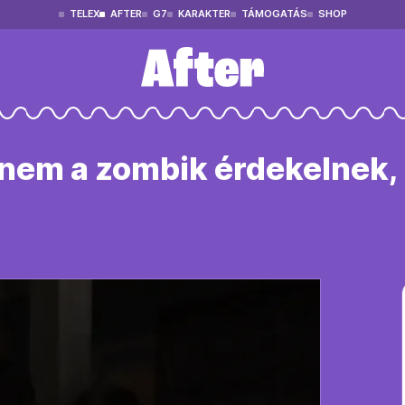
TELEX
AFTER
G7
KARAKTER
TÁMOGATÁS
SHOP
l nem a zombik érdekelnek