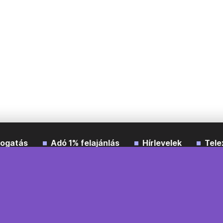
ogatás
Adó 1% felajánlás
Hírlevelek
Tele
Impresszum
Etikai kódex
Átláthatóság
ÁSZF
A
Süti beállítások
Szabályzatok
Kommentelési szabály