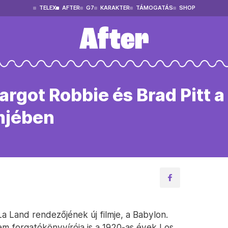
TELEX
AFTER
G7
KARAKTER
TÁMOGATÁS
SHOP
rgot Robbie és Brad Pitt a
lmjében
 Land rendezőjének új filmje, a Babylon.
m forgatókönyvírója is a 1920-as évek Los