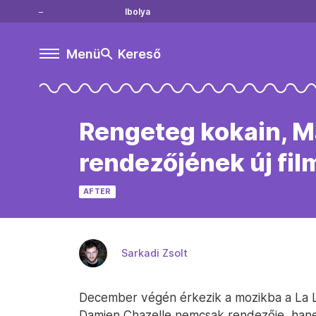
Ibolya
Menü
Kereső
Rengeteg kokain, Ma
rendezőjének új fi
AFTER
Sarkadi Zsolt
December végén érkezik a mozikba a La La
Damien Chazelle nemcsak rendezője, hane