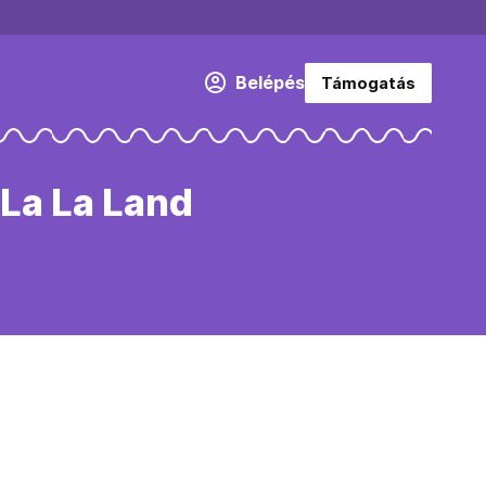
Belépés
Támogatás
 La La Land