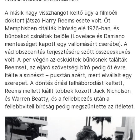
A másik nagy visszhangot keltő ügy a filmbéli
doktort játszó Harry Reems esete volt. Őt
Memphisben citálták bíróság elé 1976-ban, és
bűnbakot csináltak belőle (Lovelace és Damiano
mentességet kapott egy vallomásért cserébe). A
vád obszcenitás terjesztésére szőtt összeesküvés
volt. A per végén az esküdtek bűnösnek találták
Reemset, az eljáró szövetségi bíró pedig öt évre
ítélte a színészt – pusztán azért, mert elvállalt egy
szerepet. A döntés óriási felháborodást keltett,
Reems mellett kiállt többek között Jack Nicholson
és Warren Beatty, és a fellebbezés után a
fellebbviteli bíróság pedig megszüntette az ítéletet.