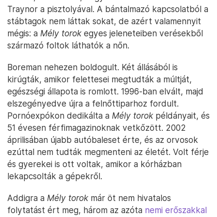
Traynor a pisztolyával. A bántalmazó kapcsolatból a
stábtagok nem láttak sokat, de azért valamennyit
mégis: a
Mély torok
egyes jeleneteiben verésekből
származó foltok láthatók a nőn.
Boreman nehezen boldogult. Két állásából is
kirúgták, amikor felettesei megtudták a múltját,
egészségi állapota is romlott. 1996-ban elvált, majd
elszegényedve újra a felnőttiparhoz fordult.
Pornóexpókon dedikálta a
Mély torok
példányait, és
51 évesen férfimagazinoknak vetkőzött. 2002
áprilisában újabb autóbaleset érte, és az orvosok
ezúttal nem tudták megmenteni az életét. Volt férje
és gyerekei is ott voltak, amikor a kórházban
lekapcsolták a gépekről.
Addigra a
Mély torok
már öt nem hivatalos
folytatást ért meg, három az azóta
nemi erőszakkal