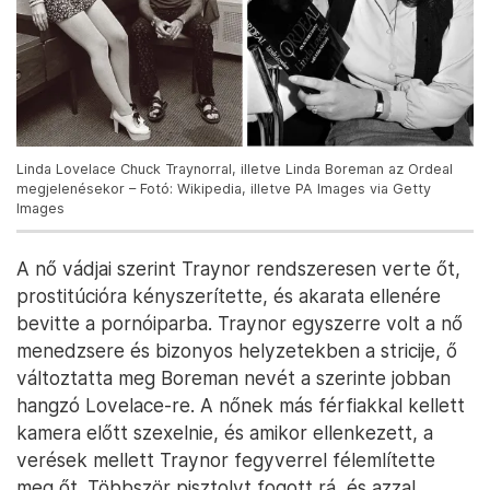
Linda Lovelace Chuck Traynorral, illetve Linda Boreman az Ordeal
megjelenésekor – Fotó: Wikipedia, illetve PA Images via Getty
Images
A nő vádjai szerint Traynor rendszeresen verte őt,
prostitúcióra kényszerítette, és akarata ellenére
bevitte a pornóiparba. Traynor egyszerre volt a nő
menedzsere és bizonyos helyzetekben a stricije, ő
változtatta meg Boreman nevét a szerinte jobban
hangzó Lovelace-re. A nőnek más férfiakkal kellett
kamera előtt szexelnie, és amikor ellenkezett, a
verések mellett Traynor fegyverrel félemlítette
meg őt. Többször pisztolyt fogott rá, és azzal