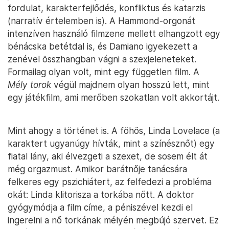
fordulat, karakterfejlődés, konfliktus és katarzis
(narratív értelemben is). A Hammond-orgonát
intenzíven használó filmzene mellett elhangzott egy
bénácska betétdal is, és Damiano igyekezett a
zenével összhangban vágni a szexjeleneteket.
Formailag olyan volt, mint egy független film. A
Mély torok
végül majdnem olyan hosszú lett, mint
egy játékfilm, ami merőben szokatlan volt akkortájt.
Mint ahogy a történet is. A főhős, Linda Lovelace (a
karaktert ugyanúgy hívták, mint a színésznőt) egy
fiatal lány, aki élvezgeti a szexet, de sosem élt át
még orgazmust. Amikor barátnője tanácsára
felkeres egy pszichiátert, az felfedezi a probléma
okát: Linda klitorisza a torkába nőtt. A doktor
gyógymódja a film címe, a péniszével kezdi el
ingerelni a nő torkának mélyén megbújó szervet. Ez