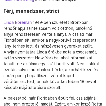
Férj, menedzser, strici
Linda Boreman
1949-ben született Bronxban,
rendőr apja szinte sosem volt otthon, pincérnő
anyja rendszeresen verte a lányt. A család már
Floridában élt, amikor a nagykorúvá cseperedett
lány terhes lett, és húszévesen gyereket szült.
Anyja nyomására Linda örökbe adta a csecsemőt,
aztán visszatért New Yorkba, ahol informatikát
tanult, de az álma egy saját butik volt. Nem sokkal
ezután súlyos autóbaleset érte, a kórházi kezelés
során pedig hepatitiszes vérrel kapott
vérátömlesztést, ennek következtében 18 évvel
később májátültetésre szorult.
A balesetből már Floridában épült fel, családjánál,
ahol nem érezte jól magát. Ezért, amikor leszólította