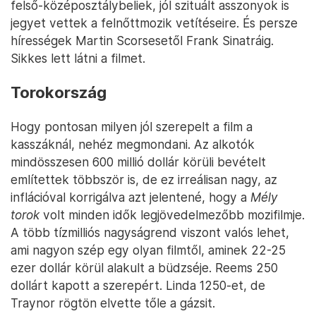
felső-középosztálybeliek, jól szituált asszonyok is
jegyet vettek a felnőttmozik vetítéseire. És persze
hírességek Martin Scorsesetől Frank Sinatráig.
Sikkes lett látni a filmet.
Torokország
Hogy pontosan milyen jól szerepelt a film a
kasszáknál, nehéz megmondani. Az alkotók
mindösszesen 600 millió dollár körüli bevételt
említettek többször is, de ez irreálisan nagy, az
inflációval korrigálva azt jelentené, hogy a
Mély
torok
volt minden idők legjövedelmezőbb mozifilmje.
A több tízmilliós nagyságrend viszont valós lehet,
ami nagyon szép egy olyan filmtől, aminek 22-25
ezer dollár körül alakult a büdzséje. Reems 250
dollárt kapott a szerepért. Linda 1250-et, de
Traynor rögtön elvette tőle a gázsit.