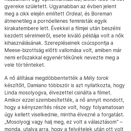
gyereke született. Ugyanabban az évben jelent
meg a cikk elején említett
Ordeal
, és Boreman
átmenetileg a pornóellenes feministák egyik
kirakatembere lett. Évekkel a filmjei után beszélni
kezdett sérelmeiről, esete kiváló példája volt a nők
kihasználásának. Szerepléseinek csúcspontja a
Meese-bizottság előtti vallomása volt, amiben már
nemi erőszakkal egyenértékűnek nevezte meg a
vele történteket.
A nő állításai megdöbbentették a
Mély torok
készítőit, Damiano többször is azt nyilatkozta, hogy
Linda mosolyogva, élvezettel csinálta a filmet.
Amikor ezzel szembesítették, a nő annyit mondott,
hogy a kényszerítés része volt, hogy folyamatosan
úgy kellett viselkednie, mintha élvezné a forgatást.
„Mosolyogj vagy halj meg, ez volt a választásom” –
monda, utalva arra, hogy a felvételek után ott volt