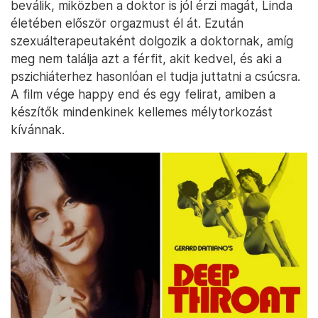
beválik, miközben a doktor is jól érzi magát, Linda
életében először orgazmust él át. Ezután
szexuálterapeutaként dolgozik a doktornak, amíg
meg nem találja azt a férfit, akit kedvel, és aki a
pszichiáterhez hasonlóan el tudja juttatni a csúcsra.
A film vége happy end és egy felirat, amiben a
készítők mindenkinek kellemes mélytorkozást
kívánnak.