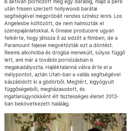
is aktívan pornózott még egy darabig, majd a pere
után frissen szerzett hollywoodi barátai
segítségével megpróbált rendes színész lenni. Los
Angelesbe költözött, de nem halmozták el
szerepajánlatokkal. A Grease producere ugyan
felkérte, hogy játssza ő az edzőt a filmben, de a
Paramount fejesei megvétózták ezt a döntést.
Reems alkoholba és drogba menekült, súlyos függő
lett, ami már a további pornózásban is
megakadályozta. Hajléktalanná válva érte el a
mélypontot, aztán Utah-ban a vallás segítségével
kászálódott ki a gödörből. Megtért, kigyógyult
függőségeiből, megházasodott, és
ingatlanügynökként élt tisztességes életet 2013-
ban bekövetkezett haláláig.