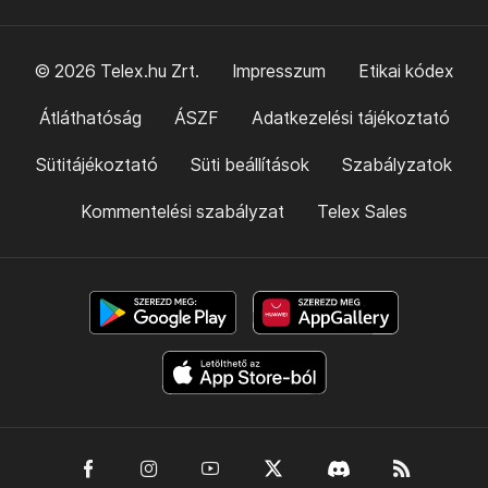
© 2026 Telex.hu Zrt.
Impresszum
Etikai kódex
Átláthatóság
ÁSZF
Adatkezelési tájékoztató
Sütitájékoztató
Süti beállítások
Szabályzatok
Kommentelési szabályzat
Telex Sales