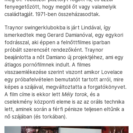
fenyegetőzött, hogy megöli őt vagy valamelyik
családtagját. 1971-ben összeházasodtak.
Traynor swingerklubokba is járt Lindával, így
ismerkedtek meg Gerard Damianóval, egy egykori
fodrásszal, aki éppen a felnőttfilmes iparban
próbált szerencsét rendezőként. Traynor
beajánlotta a nőt Damiano új projektjéhez, ami egy
átlagos pornófilmnek indult. A filmes
visszaemlékezése szerint viszont amikor Lovelace
egy próbafelvételen bemutatót tartott arról, mire
képes a szájával, megváltoztatta a forgatókönyvet.
A film címe is ekkor lett
Mély torok
, és a
cselekmény központi eleme is az az orális technika
lett, aminek során a férfi pénisze teljesen eltűnik a
nő szájában (és torkában).