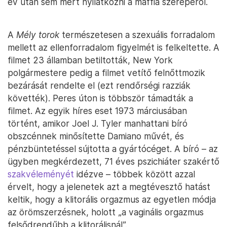
év után sem mert nyilatkozni a maffia szerepéről.
A
Mély torok
természetesen a szexuális forradalom
mellett az ellenforradalom figyelmét is felkeltette. A
filmet 23 államban betiltották, New York
polgármestere pedig a filmet vetítő felnőttmozik
bezárását rendelte el (ezt rendőrségi razziák
követték). Peres úton is többször támadták a
filmet. Az egyik híres eset 1973 márciusában
történt, amikor Joel J. Tyler manhattani bíró
obszcénnek minősítette Damiano művét, és
pénzbüntetéssel sújtotta a gyártócéget. A bíró – az
ügyben megkérdezett, 71 éves pszichiáter szakértő
szakvéleményét
idézve – többek között azzal
érvelt, hogy a jelenetek azt a megtévesztő hatást
keltik, hogy a klitorális orgazmus az egyetlen módja
az örömszerzésnek, holott „a vaginális orgazmus
felsődrendűbb a klitorálisnál”.