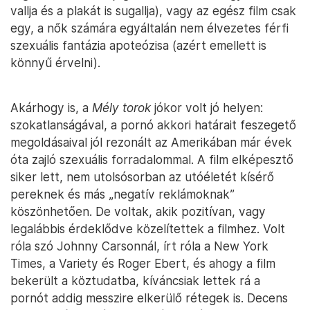
vallja és a plakát is sugallja), vagy az egész film csak
egy, a nők számára egyáltalán nem élvezetes férfi
szexuális fantázia apoteózisa (azért emellett is
könnyű érvelni).
Akárhogy is, a
Mély torok
jókor volt jó helyen:
szokatlanságával, a pornó akkori határait feszegető
megoldásaival jól rezonált az Amerikában már évek
óta zajló szexuális forradalommal. A film elképesztő
siker lett, nem utolsósorban az utóéletét kísérő
pereknek és más „negatív reklámoknak”
köszönhetően. De voltak, akik pozitívan, vagy
legalábbis érdeklődve közelítettek a filmhez. Volt
róla szó Johnny Carsonnál, írt róla a New York
Times, a Variety és Roger Ebert, és ahogy a film
bekerült a köztudatba, kíváncsiak lettek rá a
pornót addig messzire elkerülő rétegek is. Decens