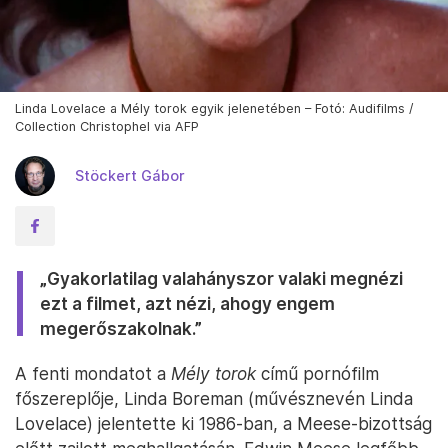
Linda Lovelace a Mély torok egyik jelenetében – Fotó: Audifilms /
Collection Christophel via AFP
Stöckert Gábor
„Gyakorlatilag valahányszor valaki megnézi
ezt a filmet, azt nézi, ahogy engem
megerőszakolnak.”
A fenti mondatot a
Mély torok
című pornófilm
főszereplője, Linda Boreman (művésznevén Linda
Lovelace) jelentette ki 1986-ban, a Meese-bizottság