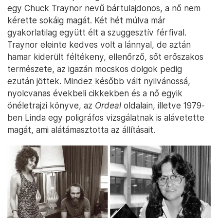
egy Chuck Traynor nevű bártulajdonos, a nő nem
kérette sokáig magát. Két hét múlva már
gyakorlatilag együtt élt a szuggesztív férfival.
Traynor eleinte kedves volt a lánnyal, de aztán
hamar kiderült féltékeny, ellenőrző, sőt erőszakos
természete, az igazán mocskos dolgok pedig
ezután jöttek. Mindez később vált nyilvánossá,
nyolcvanas évekbeli cikkekben és a nő egyik
önéletrajzi könyve, az
Ordeal
oldalain, illetve 1979-
ben Linda egy poligráfos vizsgálatnak is alávetette
magát, ami alátámasztotta az állításait.