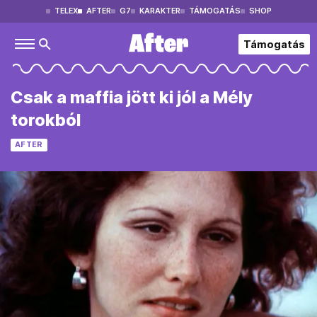
TELEX
AFTER
G7
KARAKTER
TÁMOGATÁS
SHOP
Támogatás
Csak a maffia jött ki jól a Mély
torokból
AFTER