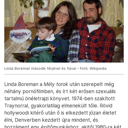
Linda Boreman második férjével és fiával – Fotó: Wikipedia
Linda Boreman a
Mély torok
után szerepelt még
néhány pornófilmben, és írt két erősen szexuális
tartalmú önéletrajzi könyvet. 1974-ben szakított
Traynorral, gyakorlatilag elmenekült tőle. Rövid
hollywoodi kitérő után ő is elkezdett józan életet
élni, Denverben kezdett újra mindent, és
hozzáment egy építőmunkáshoz, akitől 1980-ra két