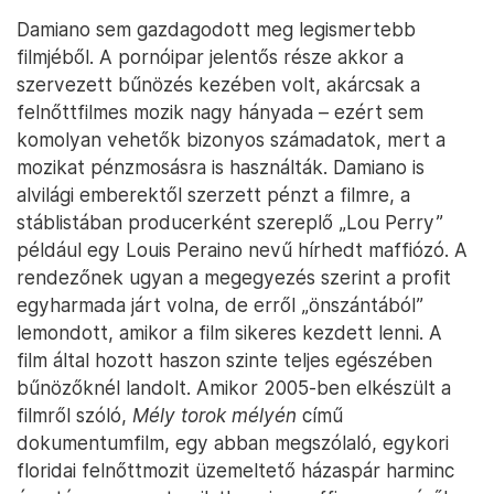
Damiano sem gazdagodott meg legismertebb
filmjéből. A pornóipar jelentős része akkor a
szervezett bűnözés kezében volt, akárcsak a
felnőttfilmes mozik nagy hányada – ezért sem
komolyan vehetők bizonyos számadatok, mert a
mozikat pénzmosásra is használták. Damiano is
alvilági emberektől szerzett pénzt a filmre, a
stáblistában producerként szereplő „Lou Perry”
például egy Louis Peraino nevű hírhedt maffiózó. A
rendezőnek ugyan a megegyezés szerint a profit
egyharmada járt volna, de erről „önszántából”
lemondott, amikor a film sikeres kezdett lenni. A
film által hozott haszon szinte teljes egészében
bűnözőknél landolt. Amikor 2005-ben elkészült a
filmről szóló,
Mély torok mélyén
című
dokumentumfilm, egy abban megszólaló, egykori
floridai felnőttmozit üzemeltető házaspár harminc