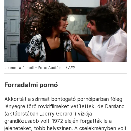
Jelenet a filmből – Fotó: Audifilms / AFP
Forradalmi pornó
Akkortájt a szirmait bontogató pornóiparban főleg
lényegre törő rövidfilmeket vetítettek, de Damiano
(a stáblistában „Jerry Gerard”) víziója
grandiózusabb volt. 1972 elején forgatták le a
jeleneteket, több helyszínen. A cselekményben volt