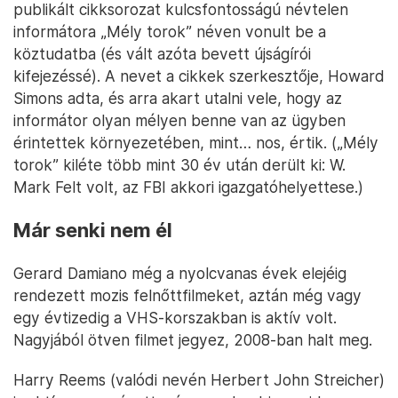
publikált cikksorozat kulcsfontosságú névtelen
informátora „Mély torok” néven vonult be a
köztudatba (és vált azóta bevett újságírói
kifejezéssé). A nevet a cikkek szerkesztője, Howard
Simons adta, és arra akart utalni vele, hogy az
informátor olyan mélyen benne van az ügyben
érintettek környezetében, mint… nos, értik. („Mély
torok” kiléte több mint 30 év után derült ki: W.
Mark Felt volt, az FBI akkori igazgatóhelyettese.)
Már senki nem él
Gerard Damiano még a nyolcvanas évek elejéig
rendezett mozis felnőttfilmeket, aztán még vagy
egy évtizedig a VHS-korszakban is aktív volt.
Nagyjából ötven filmet jegyez, 2008-ban halt meg.
Harry Reems (valódi nevén Herbert John Streicher)