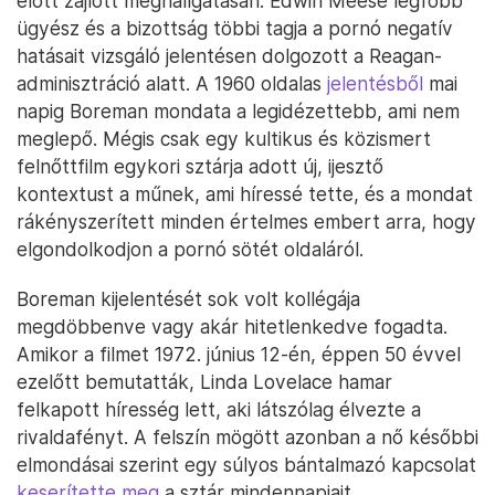
előtt zajlott meghallgatásán. Edwin Meese legfőbb
ügyész és a bizottság többi tagja a pornó negatív
hatásait vizsgáló jelentésen dolgozott a Reagan-
adminisztráció alatt. A 1960 oldalas
jelentésből
mai
napig Boreman mondata a legidézettebb, ami nem
meglepő. Mégis csak egy kultikus és közismert
felnőttfilm egykori sztárja adott új, ijesztő
kontextust a műnek, ami híressé tette, és a mondat
rákényszerített minden értelmes embert arra, hogy
elgondolkodjon a pornó sötét oldaláról.
Boreman kijelentését sok volt kollégája
megdöbbenve vagy akár hitetlenkedve fogadta.
Amikor a filmet 1972. június 12-én, éppen 50 évvel
ezelőtt bemutatták, Linda Lovelace hamar
felkapott híresség lett, aki látszólag élvezte a
rivaldafényt. A felszín mögött azonban a nő későbbi
elmondásai szerint egy súlyos bántalmazó kapcsolat
keserítette meg
a sztár mindennapjait.