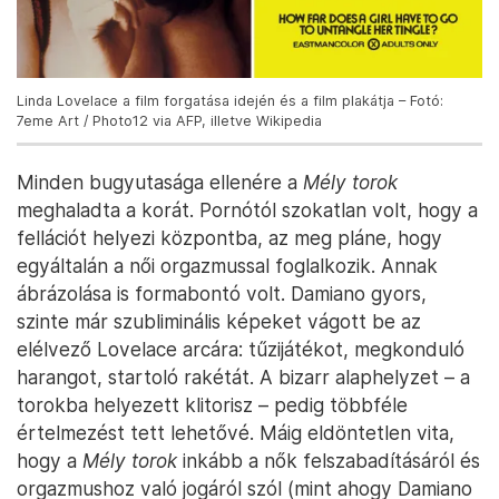
Linda Lovelace a film forgatása idején és a film plakátja – Fotó:
7eme Art / Photo12 via AFP, illetve Wikipedia
Minden bugyutasága ellenére a
Mély torok
meghaladta a korát. Pornótól szokatlan volt, hogy a
fellációt helyezi központba, az meg pláne, hogy
egyáltalán a női orgazmussal foglalkozik. Annak
ábrázolása is formabontó volt. Damiano gyors,
szinte már szubliminális képeket vágott be az
elélvező Lovelace arcára: tűzijátékot, megkonduló
harangot, startoló rakétát. A bizarr alaphelyzet – a
torokba helyezett klitorisz – pedig többféle
értelmezést tett lehetővé. Máig eldöntetlen vita,
hogy a
Mély torok
inkább a nők felszabadításáról és
orgazmushoz való jogáról szól (mint ahogy Damiano